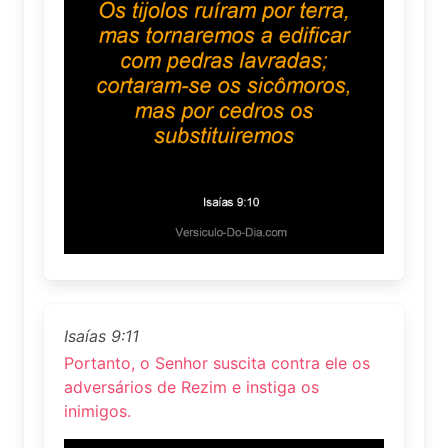
Isaías 9:11
Portanto, o Senhor suscita contra ele os
adversários de Rezim e instiga os
inimigos.