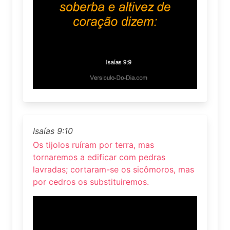
Isaías 9:10
Os tijolos ruíram por terra, mas
tornaremos a edificar com pedras
lavradas; cortaram-se os sicômoros, mas
por cedros os substituiremos.