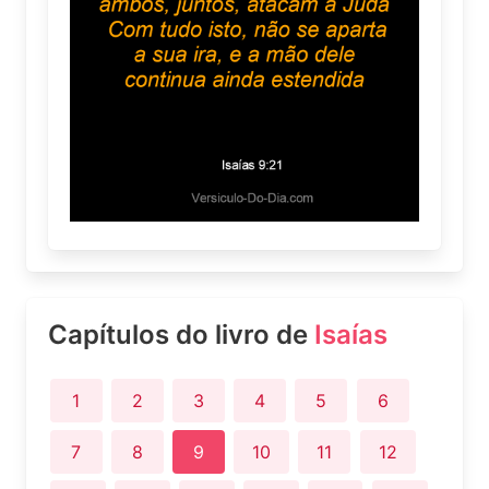
Capítulos do livro de
Isaías
1
2
3
4
5
6
7
8
9
10
11
12