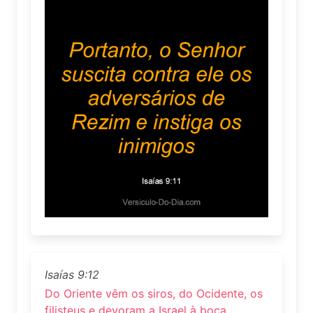
Isaías 9:12
Do Oriente vêm os siros, do Ocidente, os
filisteus e devoram a Israel à boca