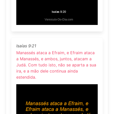
Isaías 9:21
Manassés ataca a Efraim, e Efraim ataca
a Manassés, e ambos, juntos, atacam a
Judá. Com tudo isto, não se aparta a sua
ira, e a mão dele continua ainda
estendida.