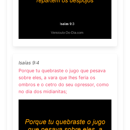
Isaías 9:4
Porque tu quebraste o jugo que pesava
sobre eles, a vara que lhes feria os
ombros e o cetro do seu opressor, como
no dia dos midianitas;