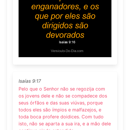
Isaías 9:17
Pelo que o Senhor não se regozija com
os jovens dele e não se compadece dos
seus órfãos e das suas viúvas, porque
todos eles são ímpios e malfazejos, e
toda boca profere doidices. Com tudo
isto, não se aparta a sua ira, e a mão dele