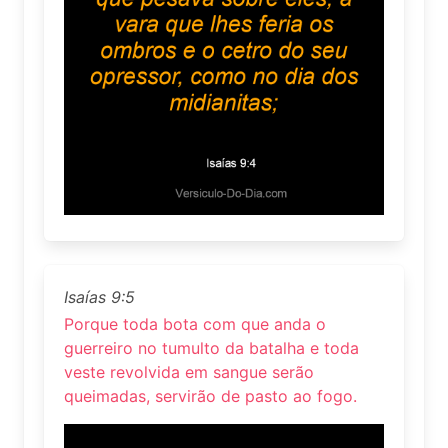
Isaías 9:5
Porque toda bota com que anda o
guerreiro no tumulto da batalha e toda
veste revolvida em sangue serão
queimadas, servirão de pasto ao fogo.