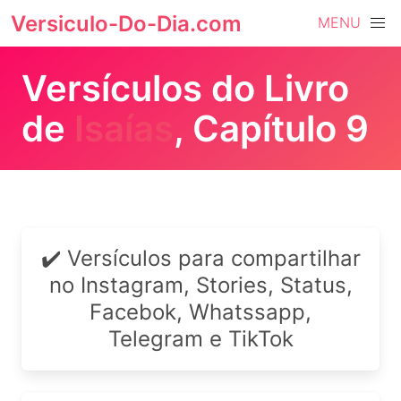
Versiculo-Do-Dia.com
MENU
Versículos do Livro
de
Isaías
, Capítulo 9
✔️ Versículos para compartilhar
no Instagram, Stories, Status,
Facebok, Whatssapp,
Telegram e TikTok