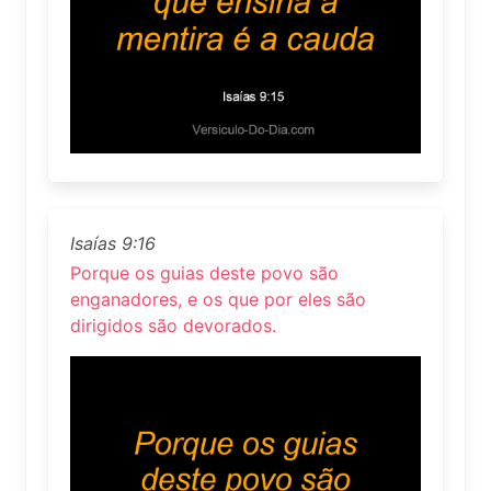
Isaías 9:16
Porque os guias deste povo são
enganadores, e os que por eles são
dirigidos são devorados.