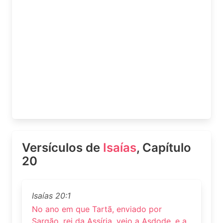
Versículos de
Isaías
, Capítulo
20
Isaías 20:1
No ano em que Tartã, enviado por
Sargão, rei da Assíria, veio a Asdode, e a