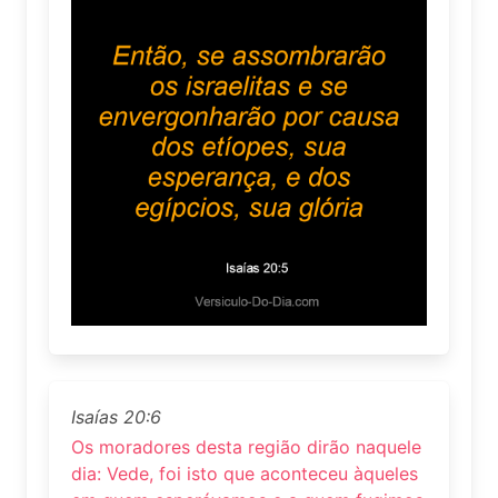
Isaías 20:6
Os moradores desta região dirão naquele
dia: Vede, foi isto que aconteceu àqueles