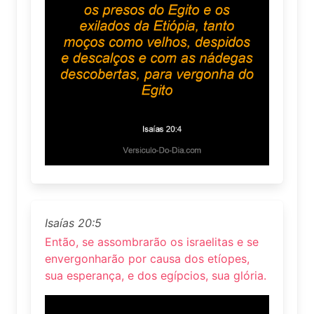
Isaías 20:5
Então, se assombrarão os israelitas e se
envergonharão por causa dos etíopes,
sua esperança, e dos egípcios, sua glória.