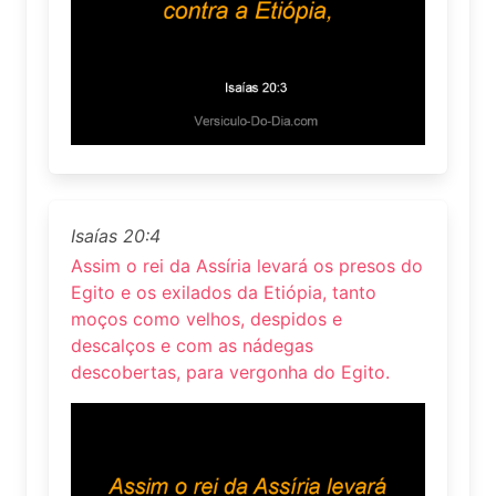
Isaías 20:4
Assim o rei da Assíria levará os presos do
Egito e os exilados da Etiópia, tanto
moços como velhos, despidos e
descalços e com as nádegas
descobertas, para vergonha do Egito.