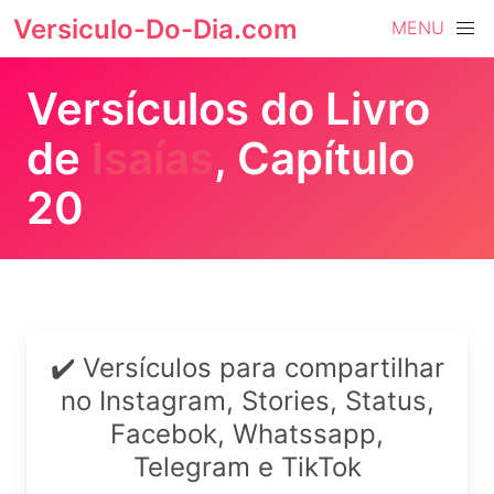
Versiculo-Do-Dia.com
MENU
Versículos do Livro
de
Isaías
, Capítulo
20
✔️ Versículos para compartilhar
no Instagram, Stories, Status,
Facebok, Whatssapp,
Telegram e TikTok