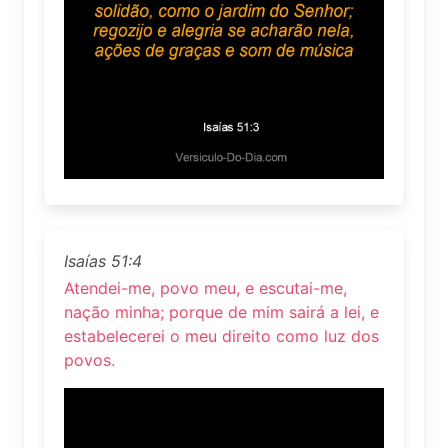
Isaías 51:4
Atendei-me, povo meu, e escutai-me,
nação minha; porque de mim sairá a lei, e
estabelecerei o meu direito como luz dos
povos.