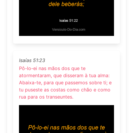
Isaías 51:23
Pô-lo-ei nas mãos dos que te
atormentaram, que disseram à tua alma:
Abaixa-te, para que passemos sobre ti; e
tu puseste as costas como chão e como
rua para os transeuntes.