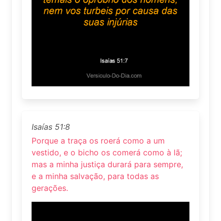
Isaías 51:8
Porque a traça os roerá como a um
vestido, e o bicho os comerá como à lã;
mas a minha justiça durará para sempre,
e a minha salvação, para todas as
gerações.