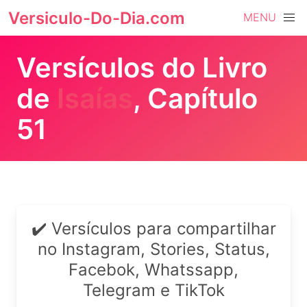
Versiculo-Do-Dia.com
MENU
Versículos do Livro
de
Isaías
, Capítulo
51
✔️ Versículos para compartilhar
no Instagram, Stories, Status,
Facebok, Whatssapp,
Telegram e TikTok