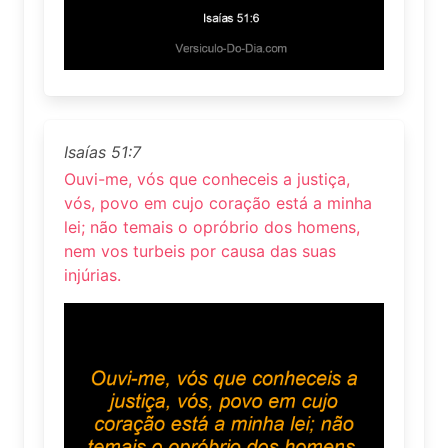
Isaías 51:7
Ouvi-me, vós que conheceis a justiça,
vós, povo em cujo coração está a minha
lei; não temais o opróbrio dos homens,
nem vos turbeis por causa das suas
injúrias.