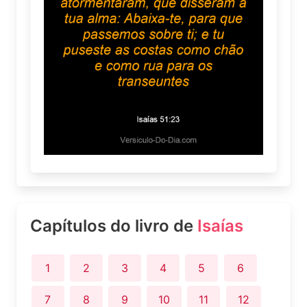
Capítulos do livro de
Isaías
1
2
3
4
5
6
7
8
9
10
11
12