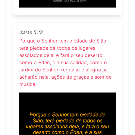
Isaías 51:3
Porque o Senhor tem piedade de Sião;
terá piedade de todos os lugares
assolados dela, e fará o seu deserto
como o Éden, e a sua solidão, como o
jardim do Senhor; regozijo e alegria se
acharão nela, ações de graças e som de
música.