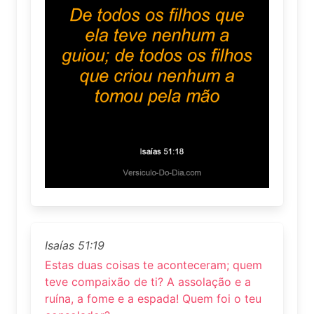
Isaías 51:19
Estas duas coisas te aconteceram; quem
teve compaixão de ti? A assolação e a
ruína, a fome e a espada! Quem foi o teu