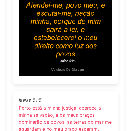
Isaías 51:5
Perto está a minha justiça, aparece a
minha salvação, e os meus braços
dominarão os povos; as terras do mar me
aguardam e no meu braço esperam.