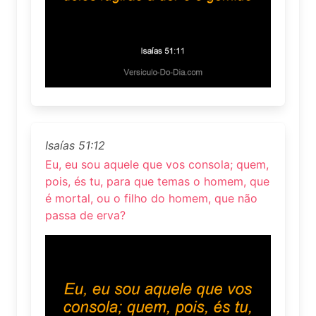
Isaías 51:12
Eu, eu sou aquele que vos consola; quem,
pois, és tu, para que temas o homem, que
é mortal, ou o filho do homem, que não
passa de erva?