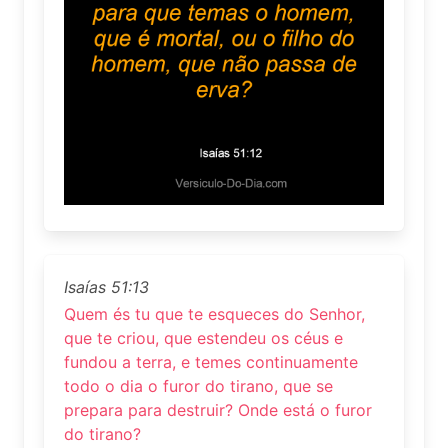
Isaías 51:13
Quem és tu que te esqueces do Senhor,
que te criou, que estendeu os céus e
fundou a terra, e temes continuamente
todo o dia o furor do tirano, que se
prepara para destruir? Onde está o furor
do tirano?