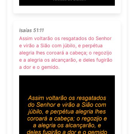
Isaías 51:11
Assim voltarão os resgatados do Senhor
e virão a Sião com júbilo, e perpétua
alegria lhes coroará a cabeça; o regozijo
e a alegria os alcançarão, e deles fugirão
a dor e o gemido.