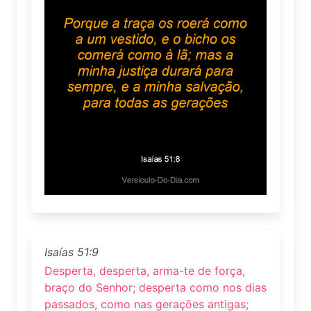
Isaías 51:9
Desperta, desperta, arma-te de força,
braço do Senhor; desperta como nos dias
passados, como nas gerações antigas;