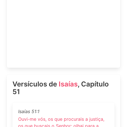
Versículos de
Isaías
, Capítulo
51
Isaías 51:1
Ouvi-me vós, os que procurais a justiça,
os que buscais o Senhor; olhai para a