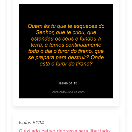
Isaías 51:14
O exilado cativo depressa será libertado,