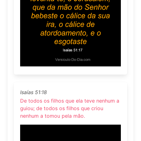
Isaías 51:18
De todos os filhos que ela teve nenhum a
guiou; de todos os filhos que criou
nenhum a tomou pela mão.