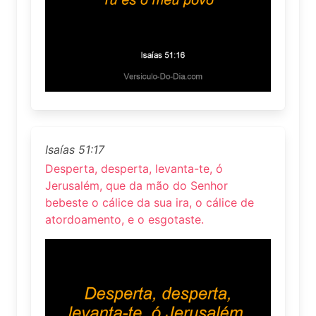
Isaías 51:17
Desperta, desperta, levanta-te, ó
Jerusalém, que da mão do Senhor
bebeste o cálice da sua ira, o cálice de
atordoamento, e o esgotaste.