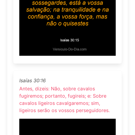
Isaías 30:16
Antes, dizeis: Não, sobre cavalos
fugiremos; portanto, fugireis; e: Sobre
cavalos ligeiros cavalgaremos; sim,
ligeiros serão os vossos perseguidores.