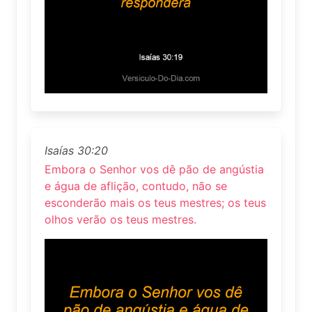
Isaías 30:20
Embora o Senhor vos dê pão de angústia
e água de aflição, contudo, não se
esconderão mais os teus mestres; os teus
olhos verão os teus mestres.