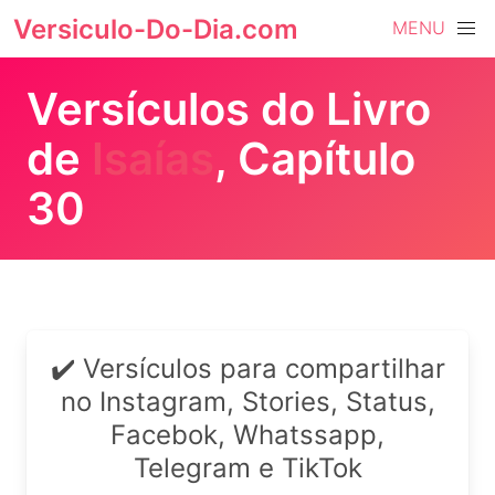
Versiculo-Do-Dia.com
MENU
Versículos do Livro
de
Isaías
, Capítulo
30
✔️ Versículos para compartilhar
no Instagram, Stories, Status,
Facebok, Whatssapp,
Telegram e TikTok