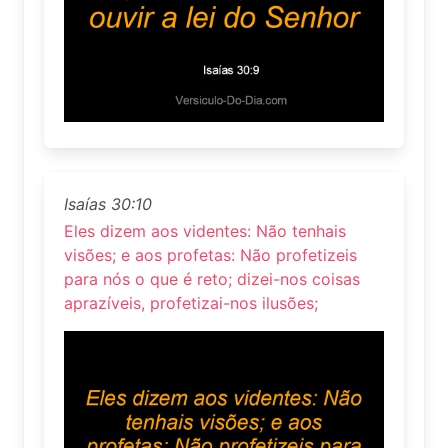
Isaías 30:10
Eles dizem aos videntes: Não tenhais
visões; e aos profetas: Não profetizeis
para nós o que é reto; dizei-nos coisas
aprazíveis, profetizai-nos ilusões;