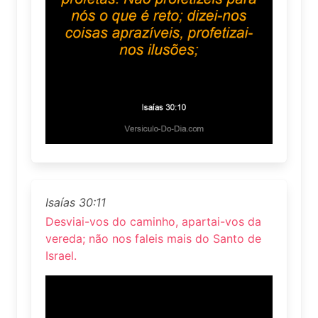
Isaías 30:11
Desviai-vos do caminho, apartai-vos da
vereda; não nos faleis mais do Santo de
Israel.