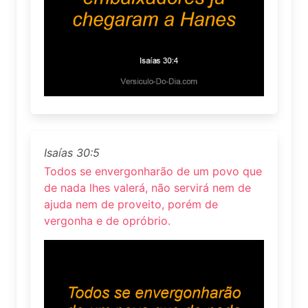
Isaías 30:5
Todos se envergonharão de um povo que
de nada lhes valerá, não servirá nem de
ajuda nem de proveito, porém de
vergonha e de opróbrio.