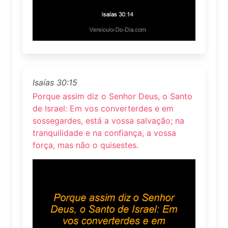
Isaías 30:15
Porque assim diz o Senhor Deus, o Santo
de Israel: Em vos converterdes e em
sossegardes, está a vossa salvação; na
tranquilidade e na confiança, a vossa
força, mas não o quisestes.