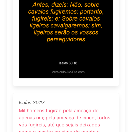
Isaías 30:17
Mil homens fugirão pela ameaça de
apenas um; pela ameaça de cinco, todos
vós fugireis, até que sejais deixados
como o mastro no cimo do monte e