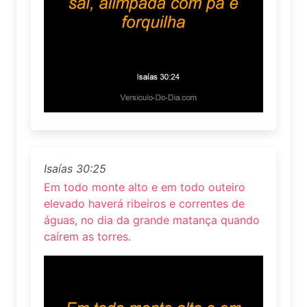
Isaías 30:25
Em todo monte alto e em todo outeiro
elevado haverá ribeiros e correntes de
águas, no dia da grande matança quando
caírem as torres.