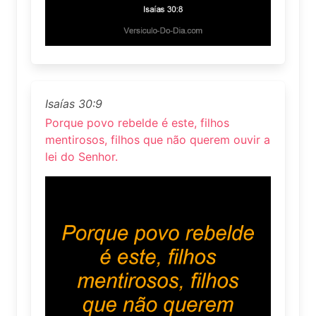
Isaías 30:9
Porque povo rebelde é este, filhos
mentirosos, filhos que não querem ouvir a
lei do Senhor.