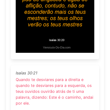
Isaías 30:21
Quando te desviares para a direita e
quando te desviares para a esquerda, os
teus ouvidos ouvirão atrás de ti uma
palavra, dizendo: Este é o caminho, andai
por ele.