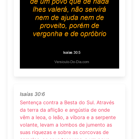
Isaías 30:6
Sentença contra a Besta do Sul. Através
da terra da aflição e angústia de onde
vêm a leoa, o leão, a víbora e a serpente
volante, levam a lombos de jumento as
suas riquezas e sobre as corcovas de