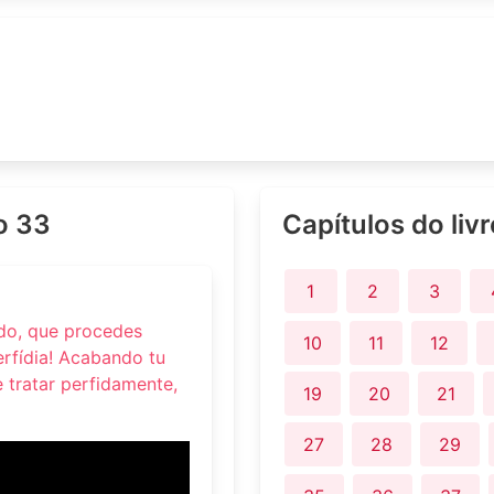
lo 33
Capítulos do liv
1
2
3
ído, que procedes
10
11
12
rfídia! Acabando tu
e tratar perfidamente,
19
20
21
27
28
29