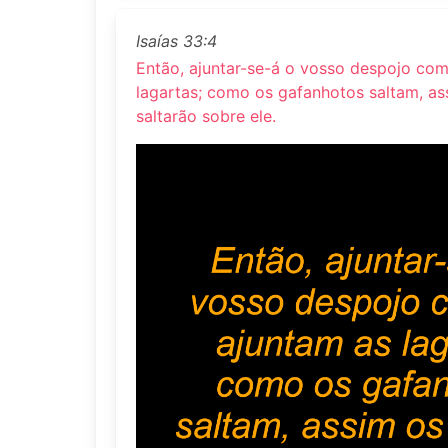
Isaías 33:4
Então, ajuntar-se-á o vosso despojo com
lagartas; como os gafanhotos saltam, a
saltarão sobre ele.