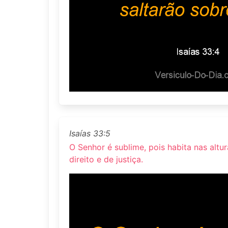
Isaías 33:5
O Senhor é sublime, pois habita nas altu
direito e de justiça.