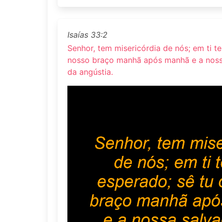
Isaías 33:2
Senhor, tem misericórdia de nós; em ti t
nosso braço manhã após manhã e a nos
da angústia.