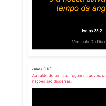
Isaías 33:3
Ao ruído do tumulto, fogem os povos; qu
nações são dispersas.