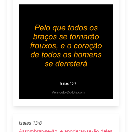
Isaías 13:8
Assombrar-se-ão, e apoderar-se-ão deles