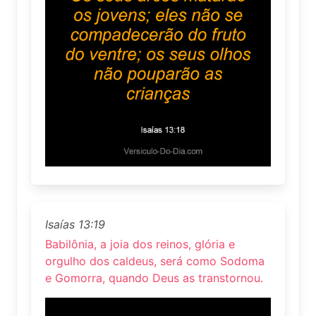
Isaías 13:19
Babilônia, a joia dos reinos, glória e
orgulho dos caldeus, será como Sodoma
e Gomorra, quando Deus as transtornou.