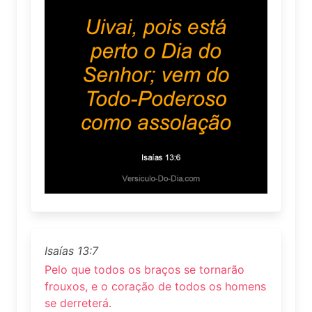
Isaías 13:7
Pelo que todos os braços se tornarão
frouxos, e o coração de todos os homens
se derreterá.