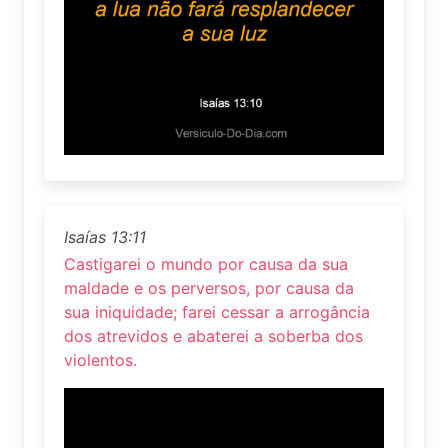
Isaías 13:11
Castigarei o mundo por causa da sua
maldade e os perversos, por causa da
sua iniquidade; farei cessar a arrogância
dos atrevidos e abaterei a soberba dos
violentos.