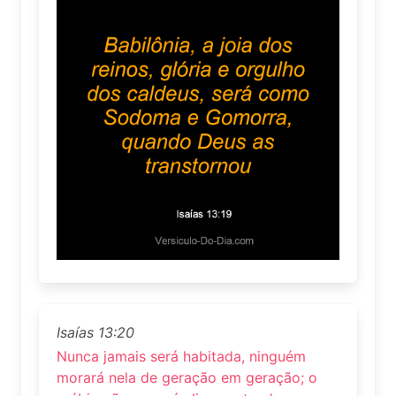
Isaías 13:20
Nunca jamais será habitada, ninguém
morará nela de geração em geração; o