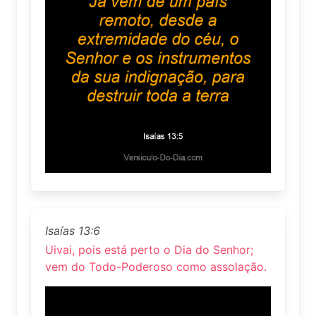
Isaías 13:6
Uivai, pois está perto o Dia do Senhor;
vem do Todo-Poderoso como assolação.