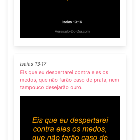
Isaías 13:17
Eis que eu despertarei contra eles os
medos, que não farão caso de prata, nem
tampouco desejarão ouro.