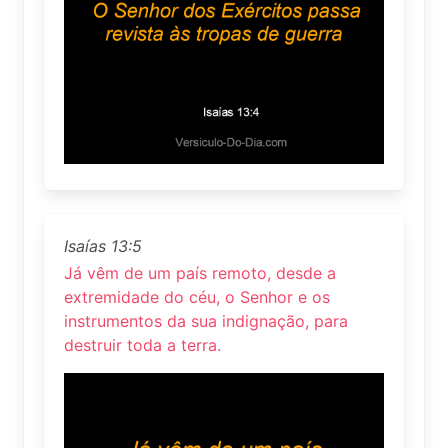
Isaías 13:5
Já vêm de um país remoto, desde a
extremidade do céu, o Senhor e os
instrumentos da sua indignação, para
destruir toda a terra.