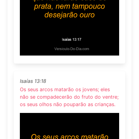
Isaías 13:18
Os seus arcos matarão os jovens; eles
não se compadecerão do fruto do ventre;
os seus olhos não pouparão as crianças.