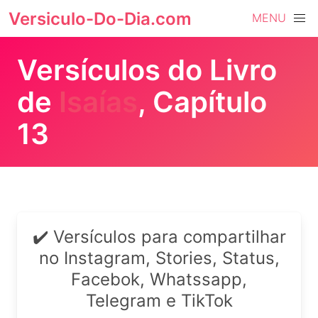
Versiculo-Do-Dia.com
MENU
Versículos do Livro
de
Isaías
, Capítulo
13
✔️ Versículos para compartilhar
no Instagram, Stories, Status,
Facebok, Whatssapp,
Telegram e TikTok