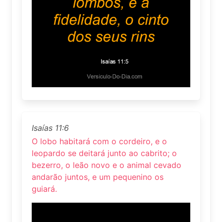
Isaías 11:6
O lobo habitará com o cordeiro, e o
leopardo se deitará junto ao cabrito; o
bezerro, o leão novo e o animal cevado
andarão juntos, e um pequenino os
guiará.