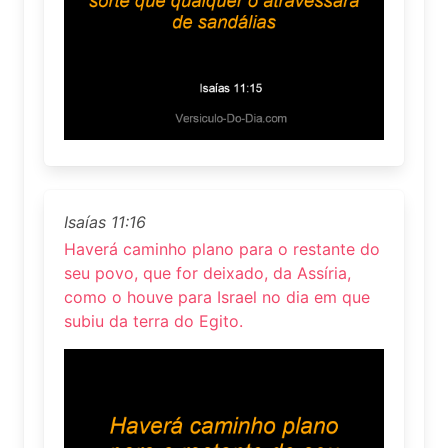
Isaías 11:16
Haverá caminho plano para o restante do
seu povo, que for deixado, da Assíria,
como o houve para Israel no dia em que
subiu da terra do Egito.