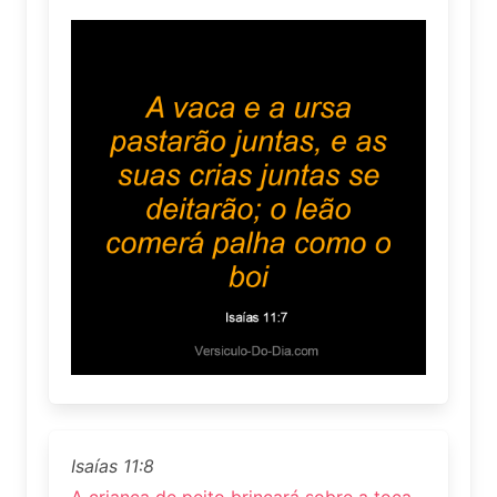
Isaías 11:8
A criança de peito brincará sobre a toca