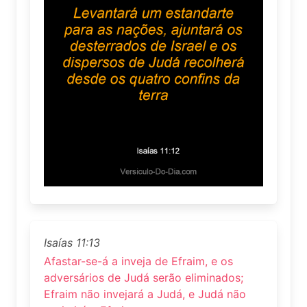
Isaías 11:13
Afastar-se-á a inveja de Efraim, e os
adversários de Judá serão eliminados;
Efraim não invejará a Judá, e Judá não