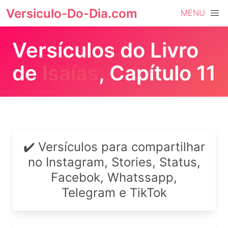
Versiculo-Do-Dia.com
MENU
Versículos do Livro
de
Isaías
, Capítulo 11
✔️ Versículos para compartilhar
no Instagram, Stories, Status,
Facebok, Whatssapp,
Telegram e TikTok