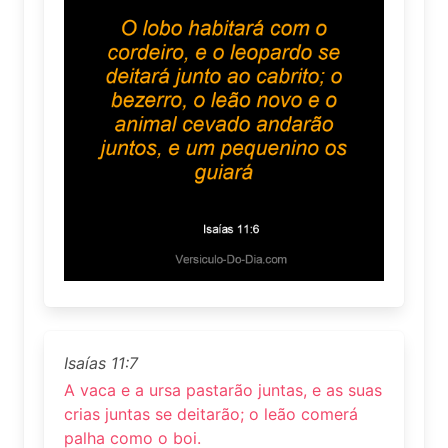
Isaías 11:7
A vaca e a ursa pastarão juntas, e as suas
crias juntas se deitarão; o leão comerá
palha como o boi.