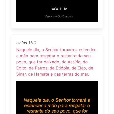
Isaías 11:11
Naquele dia, o Senhor tornará a estender
a mão para resgatar o restante do seu
povo, que for deixado, da Assíria, do
Egito, de Patros, da Etiópia, de Elão, de
Sinar, de Hamate e das terras do mar.