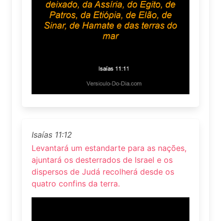
Isaías 11:12
Levantará um estandarte para as nações,
ajuntará os desterrados de Israel e os
dispersos de Judá recolherá desde os
quatro confins da terra.