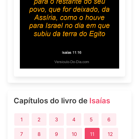
Capítulos do livro de
Isaías
1
2
3
4
5
6
7
8
9
10
11
12