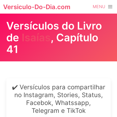
Versiculo-Do-Dia.com
MENU
Versículos do Livro
de
Isaías
, Capítulo
41
✔️ Versículos para compartilhar
no Instagram, Stories, Status,
Facebok, Whatssapp,
Telegram e TikTok