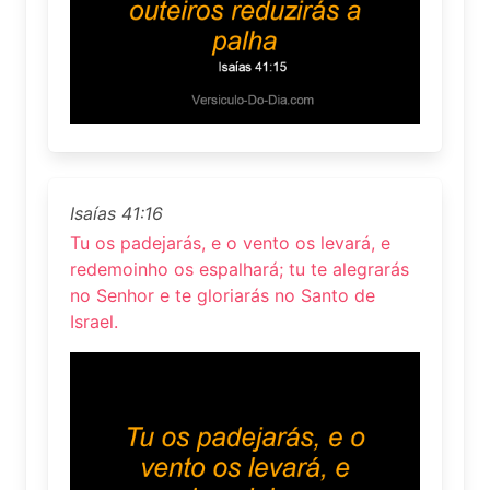
Isaías 41:16
Tu os padejarás, e o vento os levará, e
redemoinho os espalhará; tu te alegrarás
no Senhor e te gloriarás no Santo de
Israel.