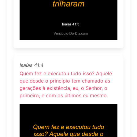
Isaías 41:4
Quem fez e executou tudo isso? Aquele
que desde o princípio tem chamado as
gerações à existência, eu, o Senhor, o
primeiro, e com os últimos eu mesmo.