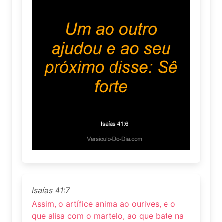
Isaías 41:7
Assim, o artífice anima ao ourives, e o
que alisa com o martelo, ao que bate na