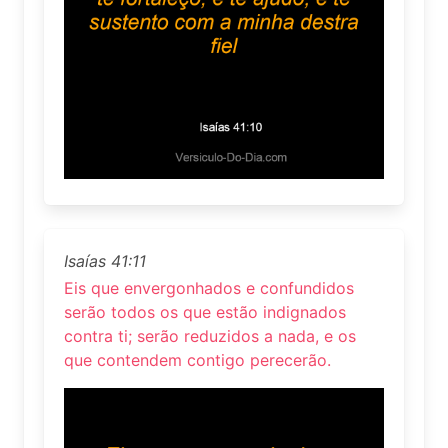
Isaías 41:11
Eis que envergonhados e confundidos
serão todos os que estão indignados
contra ti; serão reduzidos a nada, e os
que contendem contigo perecerão.