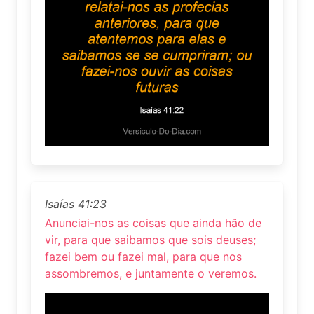
Isaías 41:23
Anunciai-nos as coisas que ainda hão de
vir, para que saibamos que sois deuses;
fazei bem ou fazei mal, para que nos
assombremos, e juntamente o veremos.