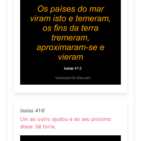
Isaías 41:6
Um ao outro ajudou e ao seu próximo
disse: Sê forte.