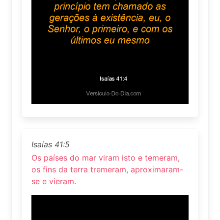
Isaías 41:5
Os países do mar viram isto e temeram,
os fins da terra tremeram, aproximaram-
se e vieram.