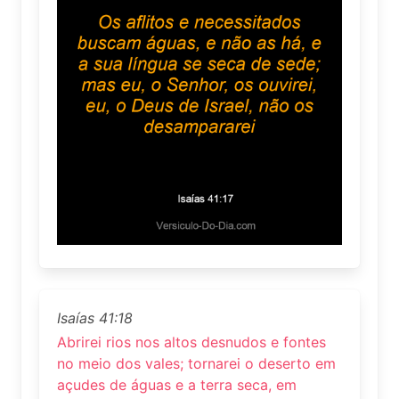
Isaías 41:18
Abrirei rios nos altos desnudos e fontes
no meio dos vales; tornarei o deserto em
açudes de águas e a terra seca, em