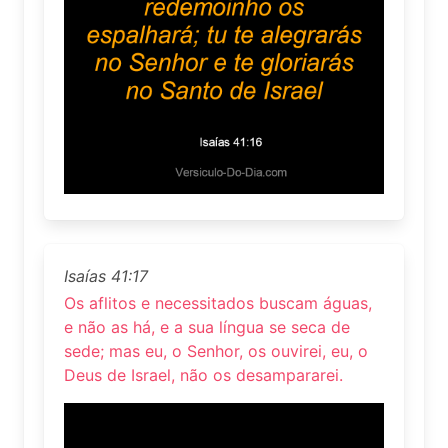
Isaías 41:17
Os aflitos e necessitados buscam águas,
e não as há, e a sua língua se seca de
sede; mas eu, o Senhor, os ouvirei, eu, o
Deus de Israel, não os desampararei.