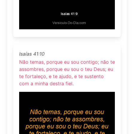
Isaías 41:10
Não temas, porque eu sou contigo; não te
assombres, porque eu sou o teu Deus; eu
te fortaleço, e te ajudo, e te sustento
com a minha destra fiel.