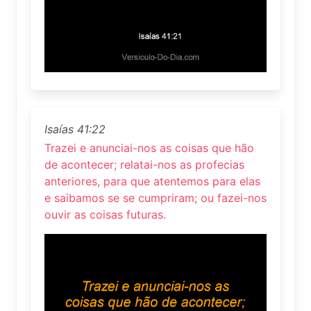
Isaías 41:22
Trazei e anunciai-nos as coisas que hão
de acontecer; relatai-nos as profecias
anteriores, para que atentemos para elas
e saibamos se se cumpriram; ou fazei-nos
ouvir as coisas futuras.