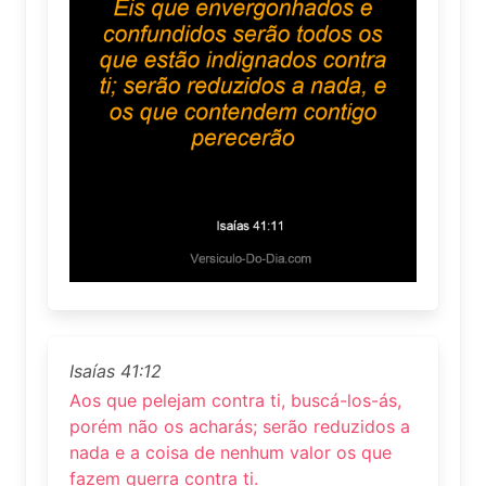
Isaías 41:12
Aos que pelejam contra ti, buscá-los-ás,
porém não os acharás; serão reduzidos a
nada e a coisa de nenhum valor os que
fazem guerra contra ti.