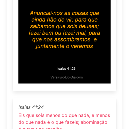
Isaías 41:24
Eis que sois menos do que nada, e menos
do que nada é o que fazeis; abominação
é quem vos escolhe.