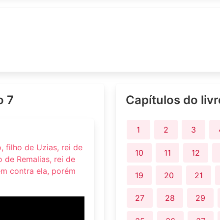
o 7
Capítulos do liv
1
2
3
 filho de Uzias, rei de
10
11
12
ho de Remalias, rei de
rem contra ela, porém
19
20
21
27
28
29