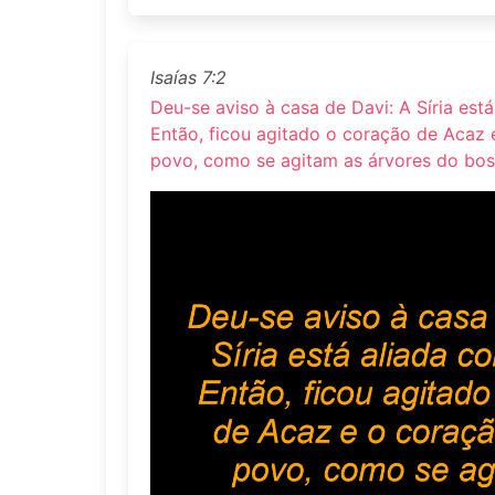
Isaías 7:2
Deu-se aviso à casa de Davi: A Síria est
Então, ficou agitado o coração de Acaz 
povo, como se agitam as árvores do bo