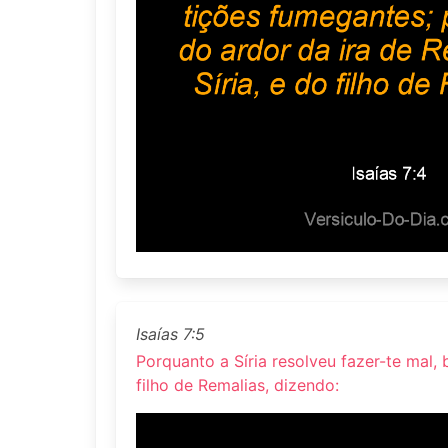
Isaías 7:5
Porquanto a Síria resolveu fazer-te mal
filho de Remalias, dizendo: