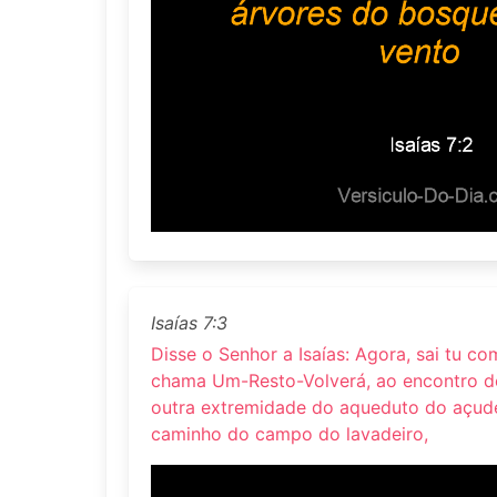
Isaías 7:3
Disse o Senhor a Isaías: Agora, sai tu com
chama Um-Resto-Volverá, ao encontro de
outra extremidade do aqueduto do açude 
caminho do campo do lavadeiro,