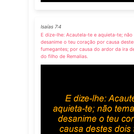
Isaías 7:4
E dize-lhe: Acautela-te e aquieta-te; nã
desanime o teu coração por causa destes
fumegantes; por causa do ardor da ira de
do filho de Remalias.