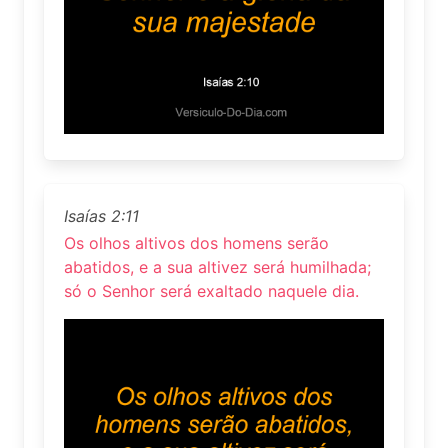
Isaías 2:11
Os olhos altivos dos homens serão
abatidos, e a sua altivez será humilhada;
só o Senhor será exaltado naquele dia.