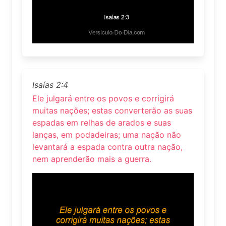
Isaías 2:4
Ele julgará entre os povos e corrigirá
muitas nações; estas converterão as suas
espadas em relhas de arados e suas
lanças, em podadeiras; uma nação não
levantará a espada contra outra nação,
nem aprenderão mais a guerra.