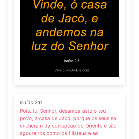
Isaías 2:6
Pois, tu, Senhor, desamparaste o teu
povo, a casa de Jacó, porque os seus se
encheram da corrupção do Oriente e são
agoureiros como os filisteus e se