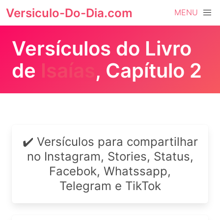
Versiculo-Do-Dia.com
MENU
Versículos do Livro
de
Isaías
, Capítulo 2
✔️ Versículos para compartilhar
no Instagram, Stories, Status,
Facebok, Whatssapp,
Telegram e TikTok