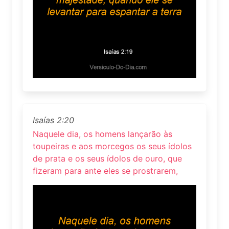
Isaías 2:20
Naquele dia, os homens lançarão às
toupeiras e aos morcegos os seus ídolos
de prata e os seus ídolos de ouro, que
fizeram para ante eles se prostrarem,