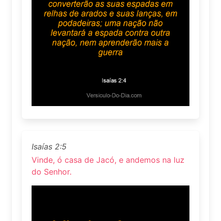
Isaías 2:5
Vinde, ó casa de Jacó, e andemos na luz
do Senhor.