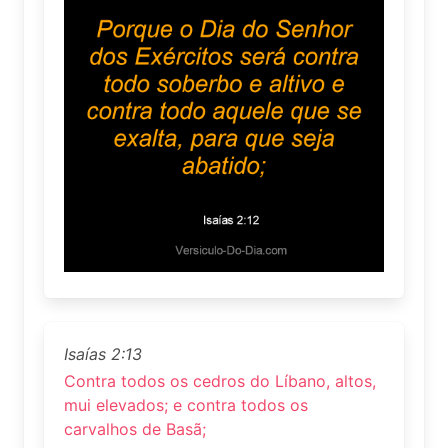
Isaías 2:13
Contra todos os cedros do Líbano, altos,
mui elevados; e contra todos os
carvalhos de Basã;