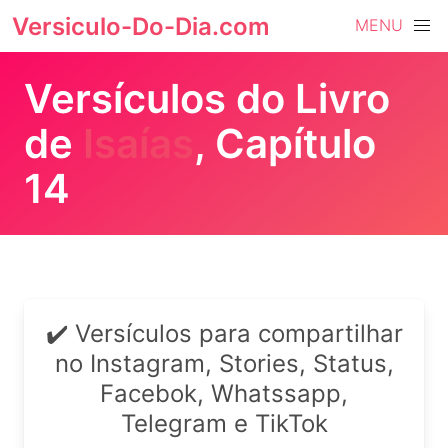
Versiculo-Do-Dia.com
MENU
Versículos do Livro
de
Isaías
, Capítulo
14
✔️ Versículos para compartilhar
no Instagram, Stories, Status,
Facebok, Whatssapp,
Telegram e TikTok