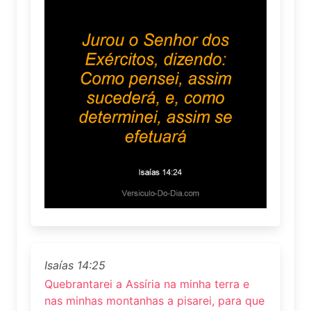
Isaías 14:25
Quebrantarei a Assíria na minha terra e
nas minhas montanhas a pisarei, para que