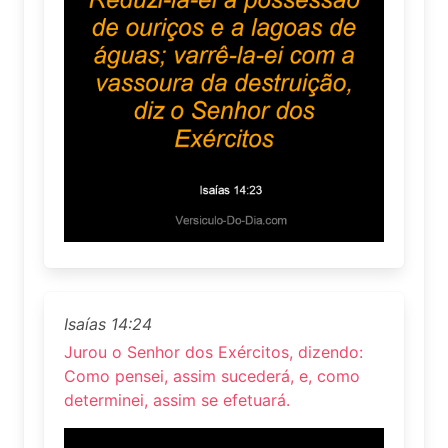
Isaías 14:24
Jurou o Senhor dos Exércitos, dizendo:
Como pensei, assim sucederá, e, como
determinei, assim se efetuará.