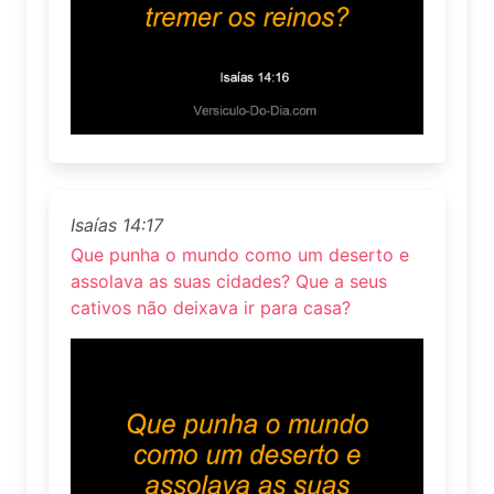
Isaías 14:17
Que punha o mundo como um deserto e
assolava as suas cidades? Que a seus
cativos não deixava ir para casa?