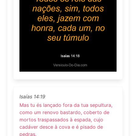
Isaías 14:19
Mas tu és lançado fora da tua sepultura,
como um renovo bastardo, coberto de
mortos traspassados à espada, cujo
cadáver desce à cova e é pisado de
pedras.