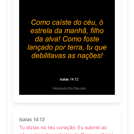
Isaías 14:13
Tu dizias no teu coração: Eu subirei ao