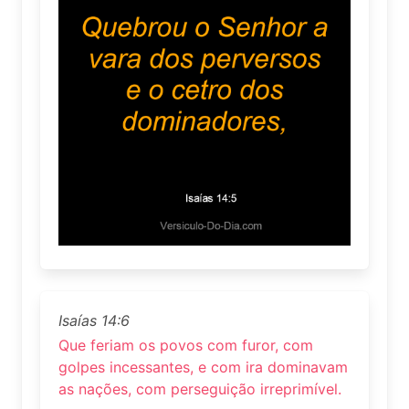
Isaías 14:6
Que feriam os povos com furor, com
golpes incessantes, e com ira dominavam
as nações, com perseguição irreprimível.