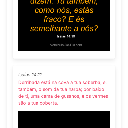
Isaías 14:11
Derribada está na cova a tua soberba, e,
também, o som da tua harpa; por baixo
de ti, uma cama de gusanos, e os vermes
são a tua coberta.