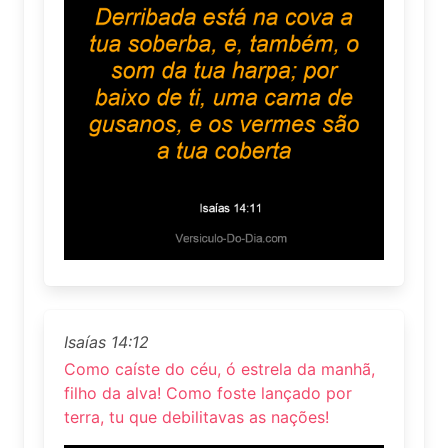
Isaías 14:12
Como caíste do céu, ó estrela da manhã,
filho da alva! Como foste lançado por
terra, tu que debilitavas as nações!