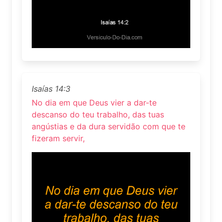
Isaías 14:3
No dia em que Deus vier a dar-te
descanso do teu trabalho, das tuas
angústias e da dura servidão com que te
fizeram servir,