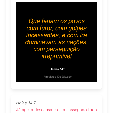
Isaías 14:7
Já agora descansa e está sossegada toda