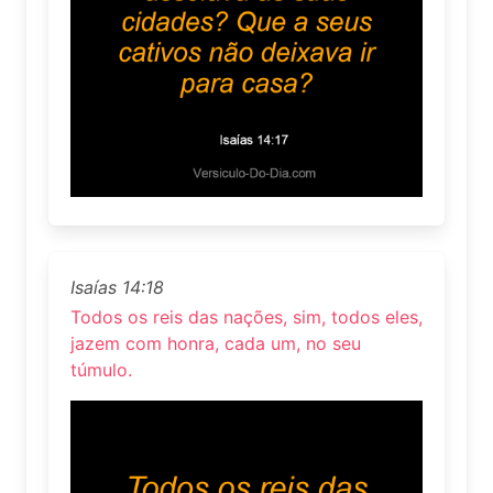
Isaías 14:18
Todos os reis das nações, sim, todos eles,
jazem com honra, cada um, no seu
túmulo.