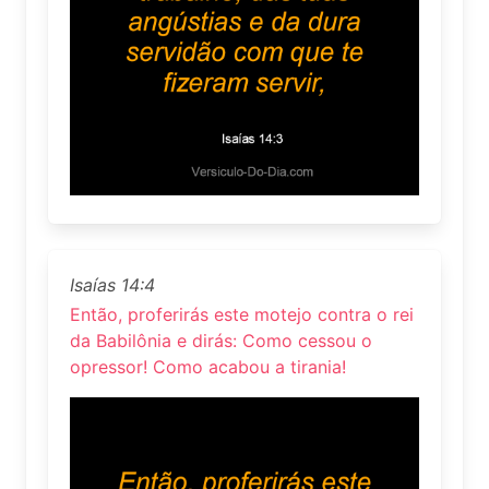
Isaías 14:4
Então, proferirás este motejo contra o rei
da Babilônia e dirás: Como cessou o
opressor! Como acabou a tirania!