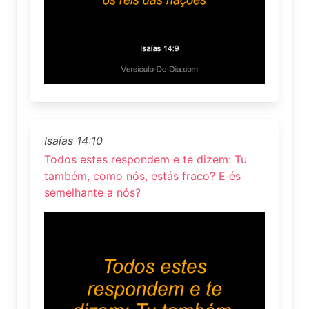
Isaías 14:10
Todos estes respondem e te dizem: Tu
também, como nós, estás fraco? E és
semelhante a nós?