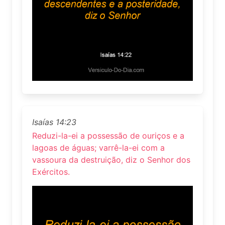
Isaías 14:23
Reduzi-la-ei a possessão de ouriços e a
lagoas de águas; varrê-la-ei com a
vassoura da destruição, diz o Senhor dos
Exércitos.