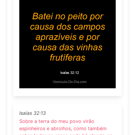
Isaías 32:13
Sobre a terra do meu povo virão
espinheiros e abrolhos, como também