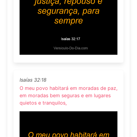
Isaías 32:18
O meu povo habitará em moradas de paz,
em moradas bem seguras e em lugares
quietos e tranquilos,