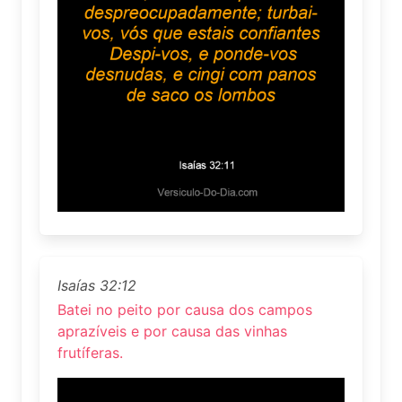
Isaías 32:12
Batei no peito por causa dos campos
aprazíveis e por causa das vinhas
frutíferas.