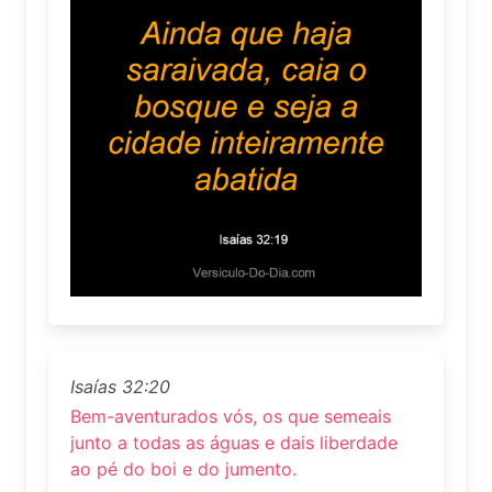
Isaías 32:20
Bem-aventurados vós, os que semeais
junto a todas as águas e dais liberdade
ao pé do boi e do jumento.