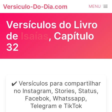
Versiculo-Do-Dia.com
MENU
Versículos do Livro
de
Isaías
, Capítulo
32
✔️ Versículos para compartilhar
no Instagram, Stories, Status,
Facebok, Whatssapp,
Telegram e TikTok