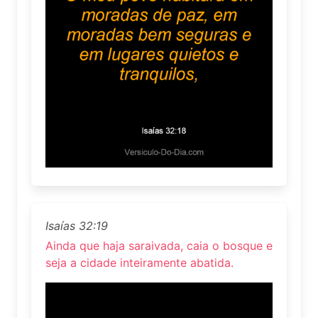
Isaías 32:19
Ainda que haja saraivada, caia o bosque e
seja a cidade inteiramente abatida.