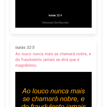
Isaías 32:5
Ao louco nunca mais se chamará nobre, e
do fraudulento jamais se dirá que é
magnânimo.