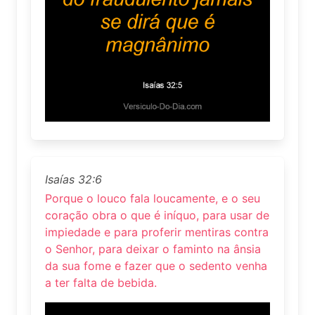
Isaías 32:6
Porque o louco fala loucamente, e o seu
coração obra o que é iníquo, para usar de
impiedade e para proferir mentiras contra
o Senhor, para deixar o faminto na ânsia
da sua fome e fazer que o sedento venha
a ter falta de bebida.