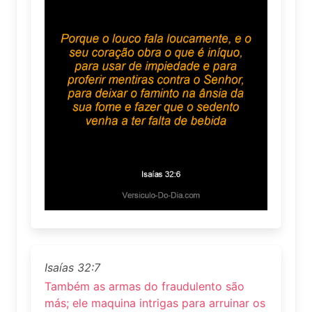
Isaías 32:7
Também as armas do fraudulento são
más; ele maquina intrigas para arruinar os