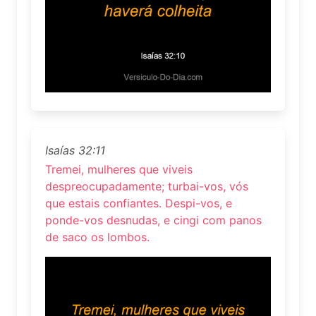
Isaías 32:11
Tremei, mulheres que viveis
despreocupadamente; turbai-vos, vós
que estais confiantes. Despi-vos, e
ponde-vos desnudas, e cingi com panos
de saco os lombos.