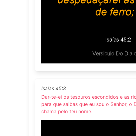
Isaías 45:3
Dar-te-ei os tesouros escondidos e as r
para que saibas que eu sou o Senhor, o D
chama pelo teu nome.