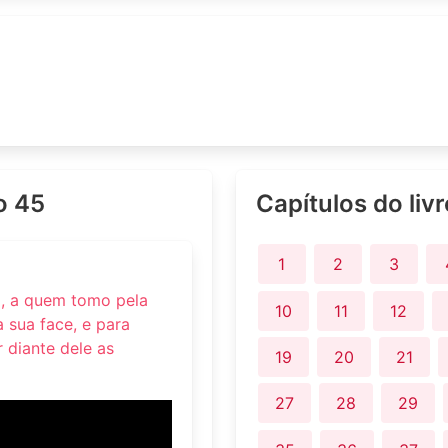
o 45
Capítulos do liv
1
2
3
o, a quem tomo pela
10
11
12
a sua face, e para
r diante dele as
19
20
21
27
28
29