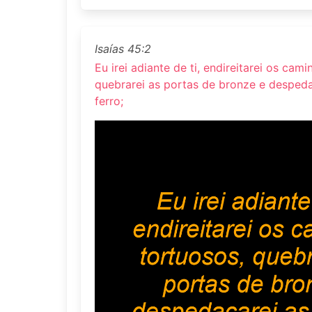
Isaías 45:2
Eu irei adiante de ti, endireitarei os cam
quebrarei as portas de bronze e despeda
ferro;