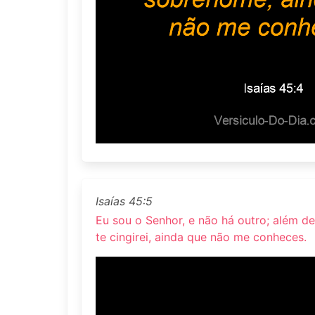
Isaías 45:5
Eu sou o Senhor, e não há outro; além d
te cingirei, ainda que não me conheces.