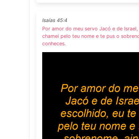
Isaías 45:4
Por amor do meu servo Jacó e de Israel,
chamei pelo teu nome e te pus o sobren
conheces.