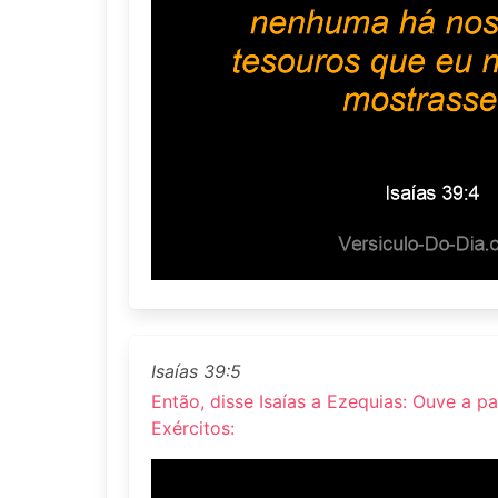
Isaías 39:5
Então, disse Isaías a Ezequias: Ouve a p
Exércitos: