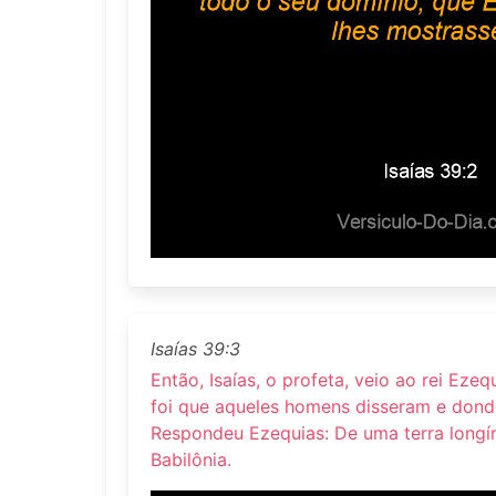
Isaías 39:3
Então, Isaías, o profeta, veio ao rei Ezeq
foi que aqueles homens disseram e donde
Respondeu Ezequias: De uma terra longí
Babilônia.