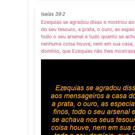
Isaías 39:2
Ezequias se agradou disso e mostrou ao
do seu tesouro, a prata, o ouro, as especi
todo o seu arsenal e tudo quanto se ach
nenhuma coisa houve, nem em sua casa,
domínio, que Ezequias não lhes mostrass