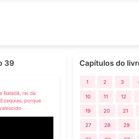
lo 39
Capítulos do liv
1
2
3
 Baladã, rei da
10
11
12
 Ezequias, porque
valescido.
19
20
21
27
28
29