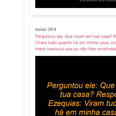
Isaías 39:4
Perguntou ele: Que viram em tua casa? 
Viram tudo quanto há em minha casa; c
meus tesouros que eu não lhes mostrass