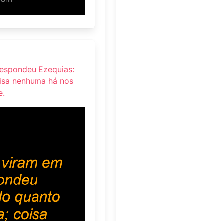
Respondeu Ezequias:
oisa nenhuma há nos
e.