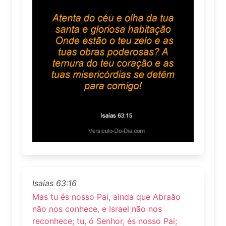
Isaías 63:16
Mas tu és nosso Pai, ainda que Abraão
não nos conhece, e Israel não nos
reconhece; tu, ó Senhor, és nosso Pai;