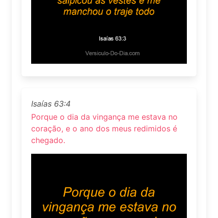
Isaías 63:4
Porque o dia da vingança me estava no
coração, e o ano dos meus redimidos é
chegado.