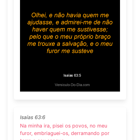
Isaías 63:6
Na minha ira, pisei os povos, no meu
furor, embriaguei-os, derramando por