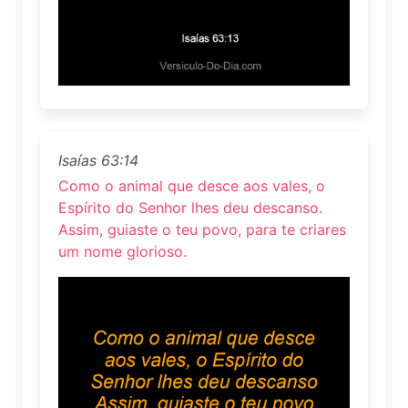
Isaías 63:14
Como o animal que desce aos vales, o
Espírito do Senhor lhes deu descanso.
Assim, guiaste o teu povo, para te criares
um nome glorioso.