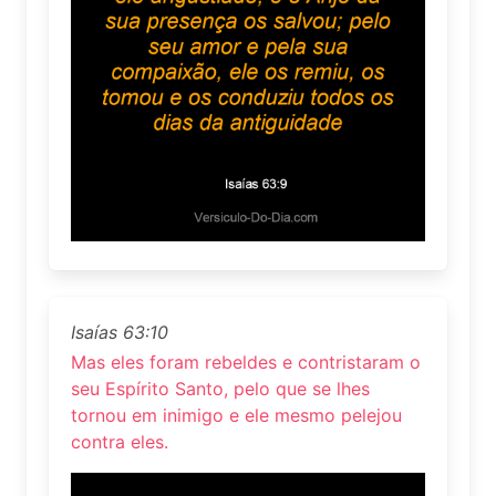
Isaías 63:10
Mas eles foram rebeldes e contristaram o
seu Espírito Santo, pelo que se lhes
tornou em inimigo e ele mesmo pelejou
contra eles.