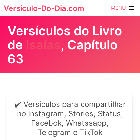
Versiculo-Do-Dia.com
MENU
Versículos do Livro
de
Isaías
, Capítulo
63
✔️ Versículos para compartilhar
no Instagram, Stories, Status,
Facebok, Whatssapp,
Telegram e TikTok