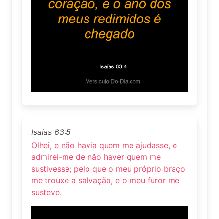
Isaías 63:5
Olhei, e não havia quem me ajudasse, e
admirei-me de não haver quem me
sustivesse; pelo que o meu próprio braço
me trouxe a salvação, e o meu furor me
susteve.