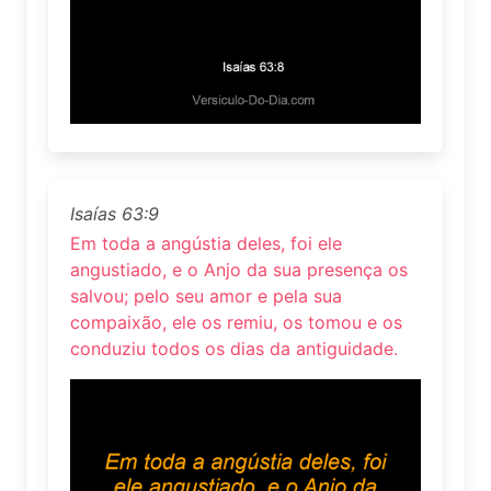
Isaías 63:9
Em toda a angústia deles, foi ele
angustiado, e o Anjo da sua presença os
salvou; pelo seu amor e pela sua
compaixão, ele os remiu, os tomou e os
conduziu todos os dias da antiguidade.