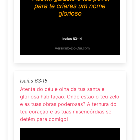
Isaías 63:15
Atenta do céu e olha da tua santa e
gloriosa habitação. Onde estão o teu zelo
e as tuas obras poderosas? A ternura do
teu coração e as tuas misericórdias se
detêm para comigo!