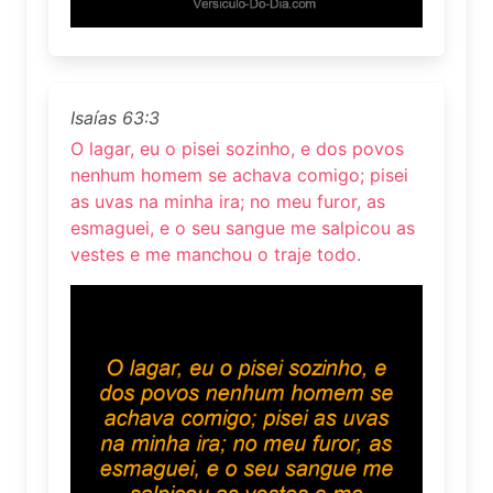
Isaías 63:3
O lagar, eu o pisei sozinho, e dos povos
nenhum homem se achava comigo; pisei
as uvas na minha ira; no meu furor, as
esmaguei, e o seu sangue me salpicou as
vestes e me manchou o traje todo.