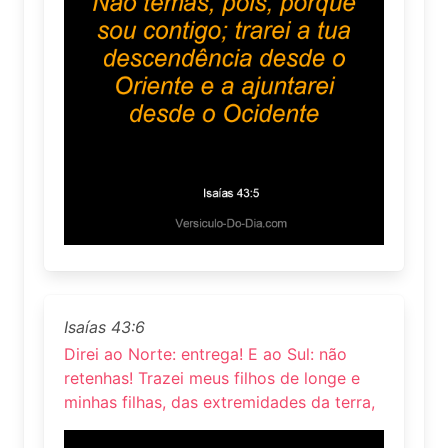
Isaías 43:6
Direi ao Norte: entrega! E ao Sul: não
retenhas! Trazei meus filhos de longe e
minhas filhas, das extremidades da terra,