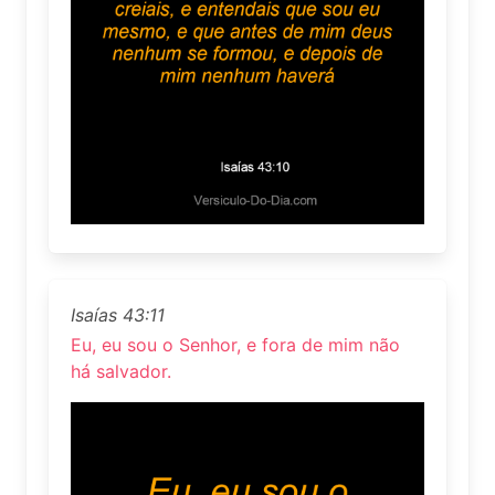
Isaías 43:11
Eu, eu sou o Senhor, e fora de mim não
há salvador.