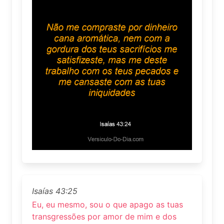
Isaías 43:25
Eu, eu mesmo, sou o que apago as tuas
transgressões por amor de mim e dos