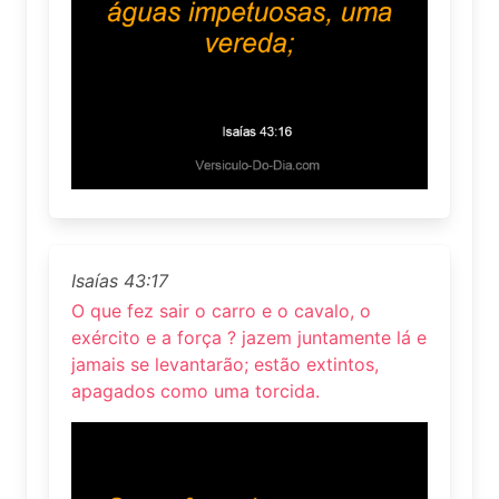
Isaías 43:17
O que fez sair o carro e o cavalo, o
exército e a força ? jazem juntamente lá e
jamais se levantarão; estão extintos,
apagados como uma torcida.