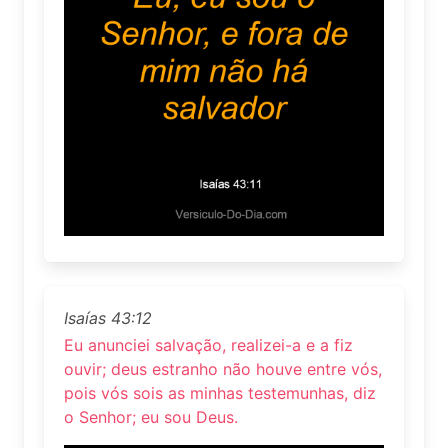
Isaías 43:12
Eu anunciei salvação, realizei-a e a fiz
ouvir; deus estranho não houve entre vós,
pois vós sois as minhas testemunhas, diz
o Senhor; eu sou Deus.