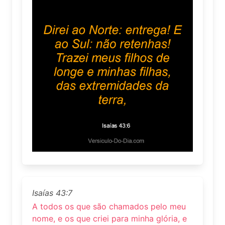
Isaías 43:7
A todos os que são chamados pelo meu
nome, e os que criei para minha glória, e