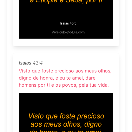
Isaías 43:4
Visto que foste precioso aos meus olhos,
digno de honra, e eu te amei, darei
homens por ti e os povos, pela tua vida.