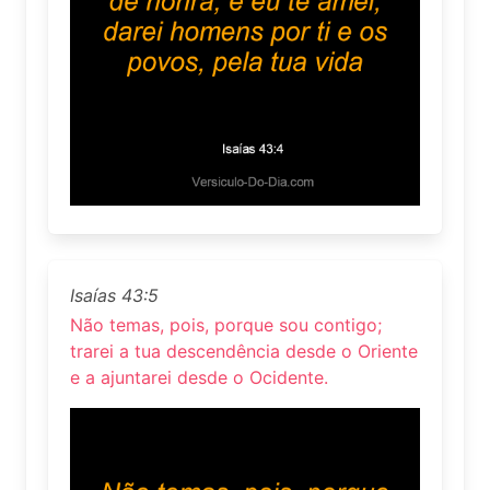
Isaías 43:5
Não temas, pois, porque sou contigo;
trarei a tua descendência desde o Oriente
e a ajuntarei desde o Ocidente.