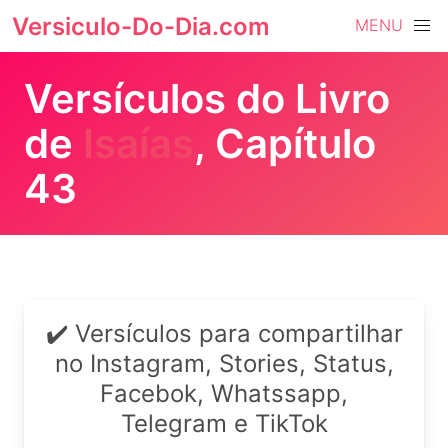
Versiculo-Do-Dia.com
MENU
Versículos do Livro
de
Isaías
, Capítulo
43
✔️ Versículos para compartilhar
no Instagram, Stories, Status,
Facebok, Whatssapp,
Telegram e TikTok