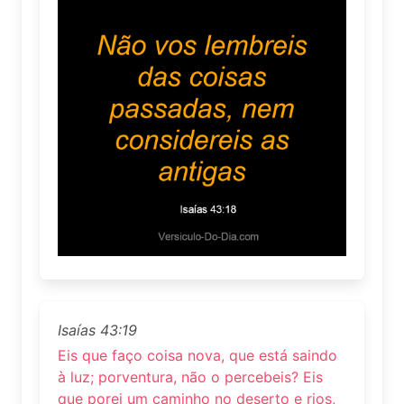
Isaías 43:19
Eis que faço coisa nova, que está saindo
à luz; porventura, não o percebeis? Eis
que porei um caminho no deserto e rios,