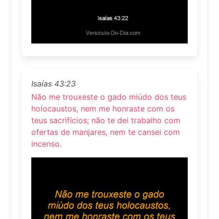
Isaías 43:23
Não me trouxeste o gado miúdo dos teus
holocaustos, nem me honraste com os
teus sacrifícios; não te dei trabalho com
ofertas de manjares, nem te cansei com
incenso.