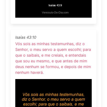
Isaías 43:10
Vós sois as minhas testemunhas, diz o
Senhor, o meu servo a quem escolhi; para
que o saibais, e me creiais, e entendais
que sou eu mesmo, e que antes de mim
deus nenhum se formou, e depois de mim
nenhum haverá.