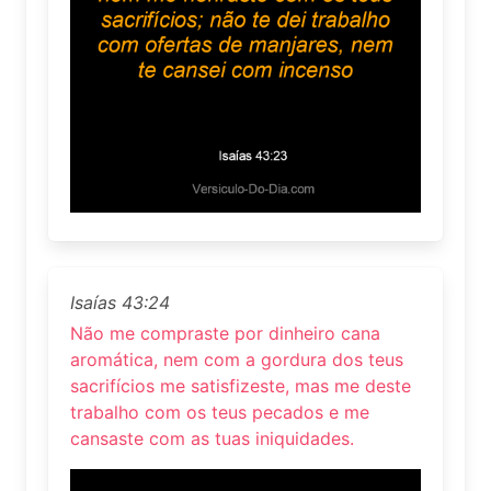
Isaías 43:24
Não me compraste por dinheiro cana
aromática, nem com a gordura dos teus
sacrifícios me satisfizeste, mas me deste
trabalho com os teus pecados e me
cansaste com as tuas iniquidades.