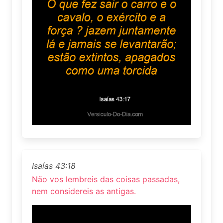
Isaías 43:18
Não vos lembreis das coisas passadas,
nem considereis as antigas.