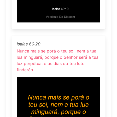
Isaías 60:20
Nunca mais se porá o teu sol, nem a tua
lua minguará, porque o Senhor será a tua
luz perpétua, e os dias do teu luto
findarão.