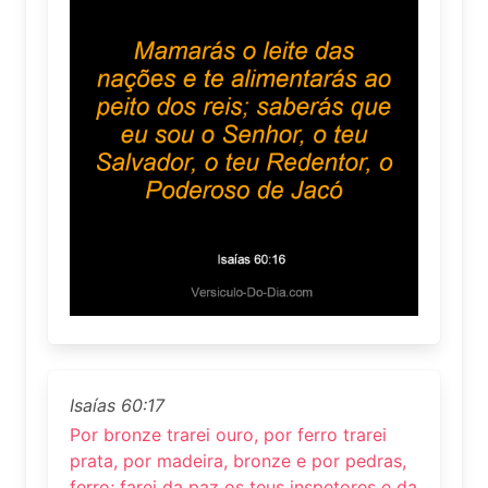
Isaías 60:17
Por bronze trarei ouro, por ferro trarei
prata, por madeira, bronze e por pedras,
ferro; farei da paz os teus inspetores e da