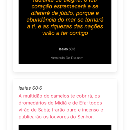
Isaías 60:6
A multidão de camelos te cobrirá, os
dromedários de Midiã e de Efa; todos
virão de Sabá; trarão ouro e incenso e
publicarão os louvores do Senhor.