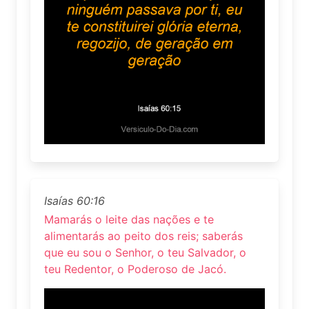
Isaías 60:16
Mamarás o leite das nações e te
alimentarás ao peito dos reis; saberás
que eu sou o Senhor, o teu Salvador, o
teu Redentor, o Poderoso de Jacó.