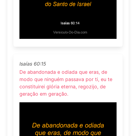
Isaías 60:15
De abandonada e odiada que eras, de
modo que ninguém passava por ti, eu te
constituirei glória eterna, regozijo, de
geração em geração.