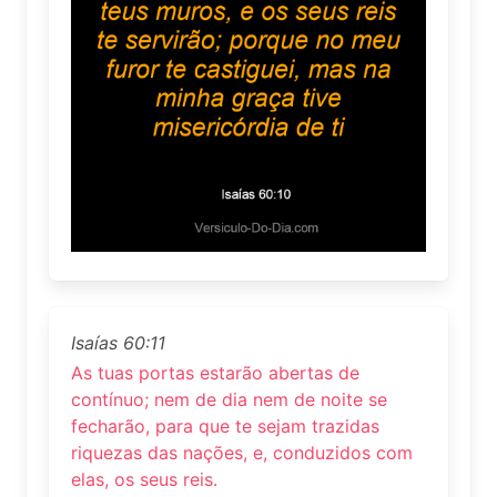
Isaías 60:11
As tuas portas estarão abertas de
contínuo; nem de dia nem de noite se
fecharão, para que te sejam trazidas
riquezas das nações, e, conduzidos com
elas, os seus reis.