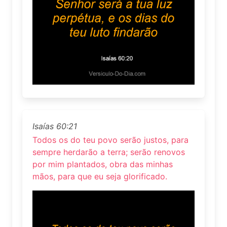
Isaías 60:21
Todos os do teu povo serão justos, para
sempre herdarão a terra; serão renovos
por mim plantados, obra das minhas
mãos, para que eu seja glorificado.