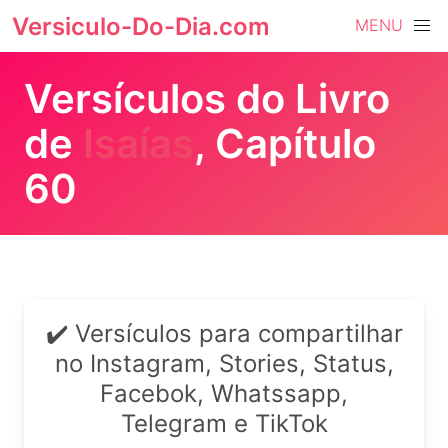
Versiculo-Do-Dia.com
MENU
Versículos do Livro
de
Isaías
, Capítulo
60
✔️ Versículos para compartilhar
no Instagram, Stories, Status,
Facebok, Whatssapp,
Telegram e TikTok