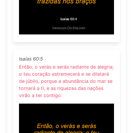
Isaías 60:5
Então, o verás e serás radiante de alegria;
o teu coração estremecerá e se dilatará
de júbilo, porque a abundância do mar se
tornará a ti, e as riquezas das nações
virão a ter contigo.