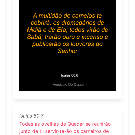
Isaías 60:7
Todas as ovelhas de Quedar se reunirão
junto de ti; servir-te-ão os carneiros de