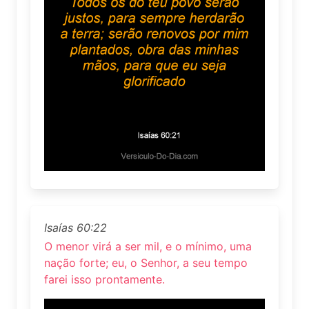
Isaías 60:22
O menor virá a ser mil, e o mínimo, uma
nação forte; eu, o Senhor, a seu tempo
farei isso prontamente.