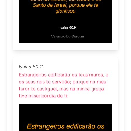
Isaías 60:10
Estrangeiros edificarão os teus muros, e
os seus reis te servirão; porque no meu
furor te castiguei, mas na minha graça
tive misericórdia de ti.