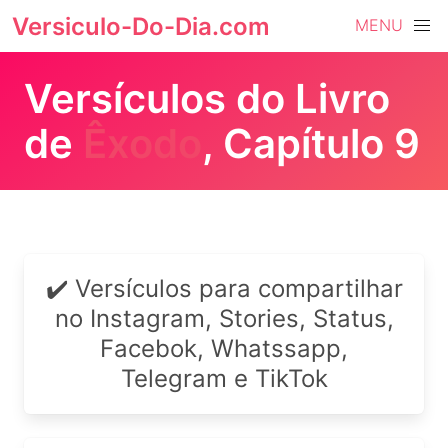
Versiculo-Do-Dia.com
MENU
Versículos do Livro
de
Êxodo
, Capítulo 9
✔️ Versículos para compartilhar
no Instagram, Stories, Status,
Facebok, Whatssapp,
Telegram e TikTok