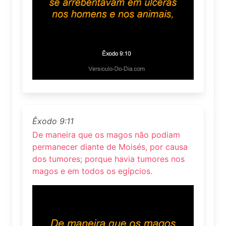
Êxodo 9:11
De maneira que os magos não podiam
permanecer diante de Moisés, por causa
dos tumores; porque havia tumores nos
magos e em todos os egípcios.