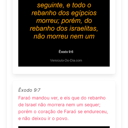
Êxodo 9:7
Faraó mandou ver, e eis que do rebanho
de Israel não morrera nem um sequer;
porém o coração de Faraó se endureceu,
e não deixou ir o povo.