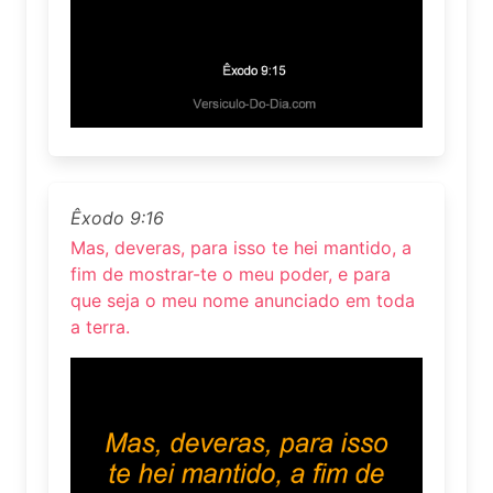
Êxodo 9:16
Mas, deveras, para isso te hei mantido, a
fim de mostrar-te o meu poder, e para
que seja o meu nome anunciado em toda
a terra.