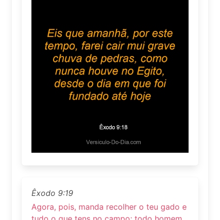
Êxodo 9:19
Agora, pois, manda recolher o teu gado e
tudo o que tens no campo; todo homem