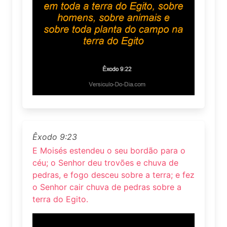
Êxodo 9:23
E Moisés estendeu o seu bordão para o
céu; o Senhor deu trovões e chuva de
pedras, e fogo desceu sobre a terra; e fez
o Senhor cair chuva de pedras sobre a
terra do Egito.