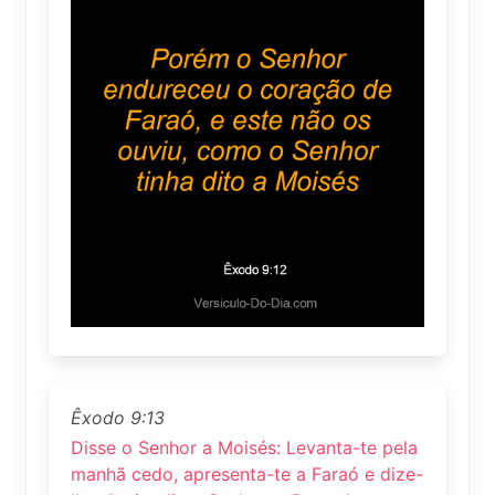
Êxodo 9:13
Disse o Senhor a Moisés: Levanta-te pela
manhã cedo, apresenta-te a Faraó e dize-