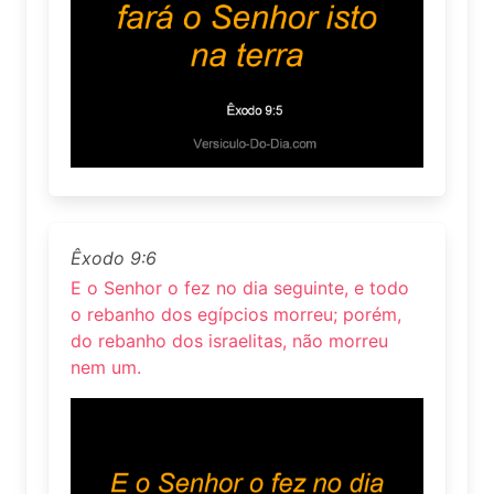
Êxodo 9:6
E o Senhor o fez no dia seguinte, e todo
o rebanho dos egípcios morreu; porém,
do rebanho dos israelitas, não morreu
nem um.