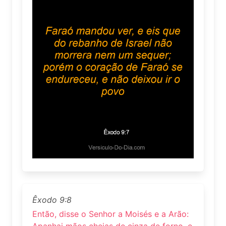
Êxodo 9:8
Então, disse o Senhor a Moisés e a Arão:
Apanhai mãos cheias de cinza de forno, e