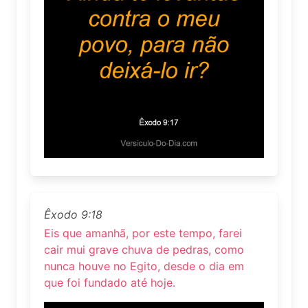
Êxodo 9:18
Eis que amanhã, por este tempo, farei
cair mui grave chuva de pedras, como
nunca houve no Egito, desde o dia em
que foi fundado até hoje.