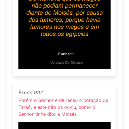
Êxodo 9:12
Porém o Senhor endureceu o coração de
Faraó, e este não os ouviu, como o
Senhor tinha dito a Moisés.