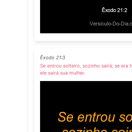
Êxodo 21:3
Se entrou solteiro, sozinho sairá; se e
ele sairá sua mulher.