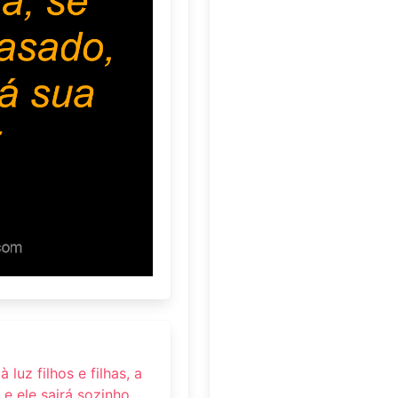
 luz filhos e filhas, a
 e ele sairá sozinho.