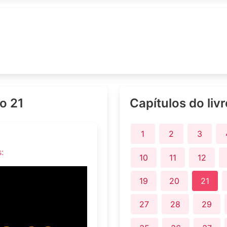
lo 21
Capítulos do liv
1
2
3
:
10
11
12
19
20
21
27
28
29