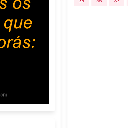
35
36
37