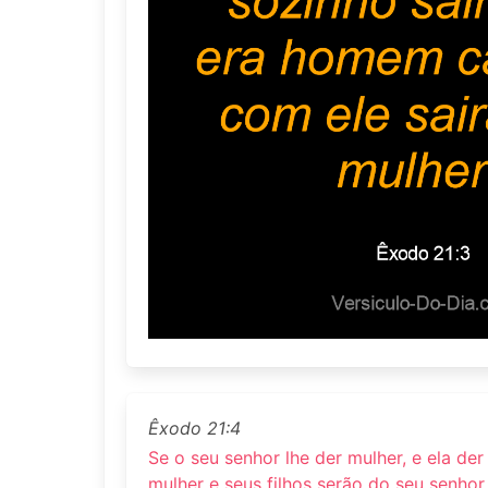
Êxodo 21:4
Se o seu senhor lhe der mulher, e ela der à
mulher e seus filhos serão do seu senhor,