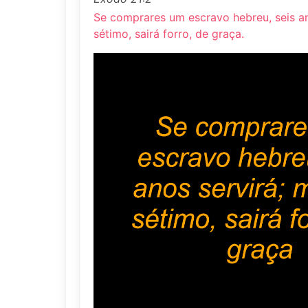
Se comprares um escravo hebreu, seis an
sétimo, sairá forro, de graça.