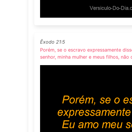
Êxodo 21:5
Porém, se o escravo expressamente dis
senhor, minha mulher e meus filhos, não q