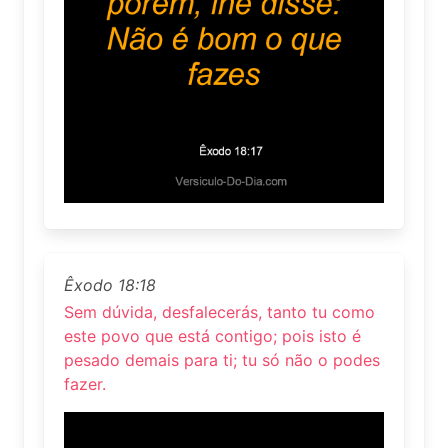
Êxodo 18:18
Sem dúvida, desfalecerás, tanto tu como
este povo que está contigo; pois isto é
pesado demais para ti; tu só não o podes
fazer.