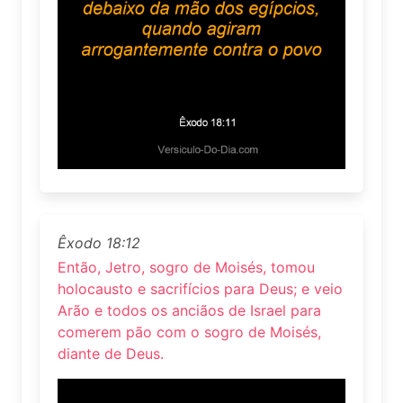
Êxodo 18:12
Então, Jetro, sogro de Moisés, tomou
holocausto e sacrifícios para Deus; e veio
Arão e todos os anciãos de Israel para
comerem pão com o sogro de Moisés,
diante de Deus.