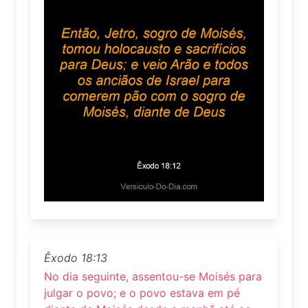
Êxodo 18:13
No dia seguinte, assentou-se Moisés para
julgar o povo; e o povo estava em pé