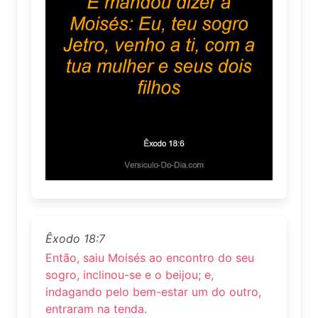
Êxodo 18:7
Então, saiu Moisés ao encontro do seu
sogro, inclinou-se e o beijou; e,
indagando pelo bem-estar um do outro,
entraram na tenda.