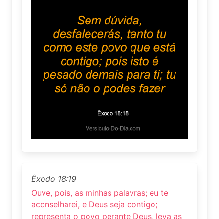
Êxodo 18:19
Ouve, pois, as minhas palavras; eu te
aconselharei, e Deus seja contigo;
representa o povo perante Deus, leva as