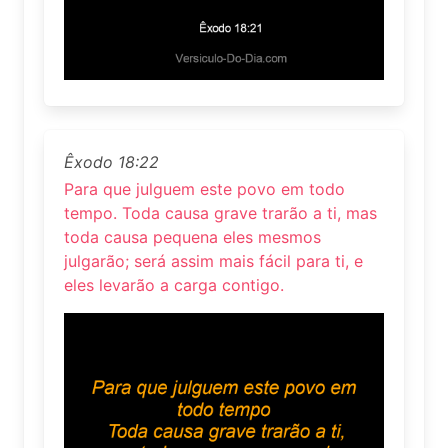
Êxodo 18:22
Para que julguem este povo em todo
tempo. Toda causa grave trarão a ti, mas
toda causa pequena eles mesmos
julgarão; será assim mais fácil para ti, e
eles levarão a carga contigo.