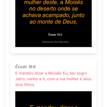
Êxodo 18:6
E mandou dizer a Moisés: Eu, teu sogro
Jetro, venho a ti, com a tua mulher e seus
dois filhos.