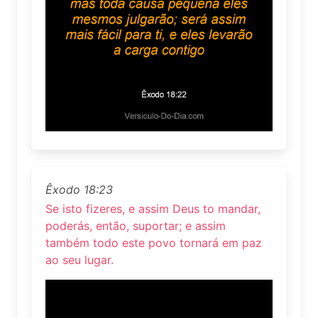
Êxodo 18:23
Se isto fizeres, e assim Deus to mandar,
poderás, então, suportar; e assim
também todo este povo tornará em paz
ao seu lugar.