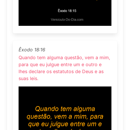
Êxodo 18:16
Quando tem alguma questão, vem a mim,
para que eu julgue entre um e outro e
lhes declare os estatutos de Deus e as
suas leis.