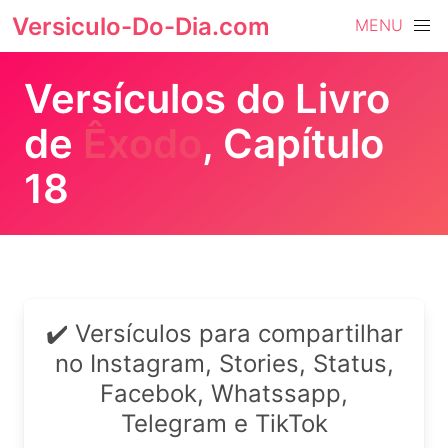
Versiculo-Do-Dia.com
MENU
Versículos do Livro
de
Êxodo
, Capítulo
18
✔️ Versículos para compartilhar
no Instagram, Stories, Status,
Facebok, Whatssapp,
Telegram e TikTok