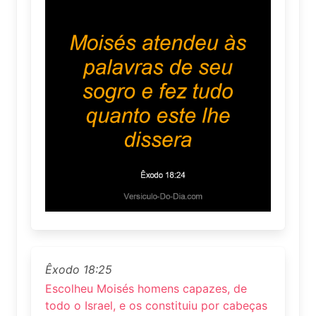
Êxodo 18:25
Escolheu Moisés homens capazes, de
todo o Israel, e os constituiu por cabeças