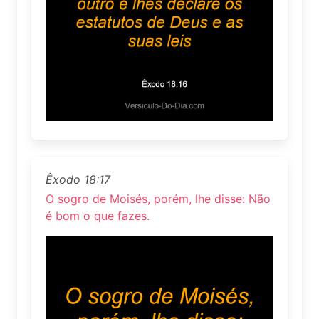
Êxodo 18:17
O sogro de Moisés, porém, lhe disse: Não
é bom o que fazes.