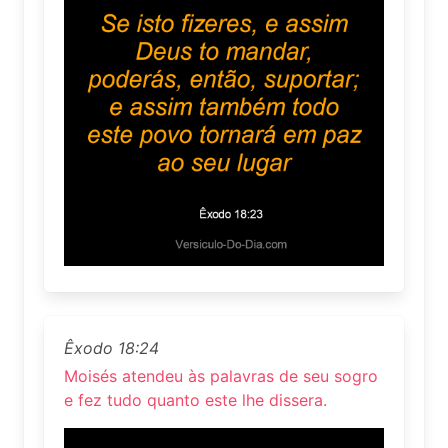
Êxodo 18:24
Moisés atendeu às palavras de seu sogro
e fez tudo quanto este lhe dissera.