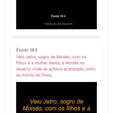
Êxodo 18:5
Veio Jetro, sogro de Moisés, com os
filhos e a mulher deste, a Moisés no
deserto onde se achava acampado, junto
ao monte de Deus,