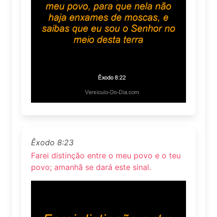
Êxodo 8:23
Farei distinção entre o meu povo e o teu
povo; amanhã se dará este sinal.