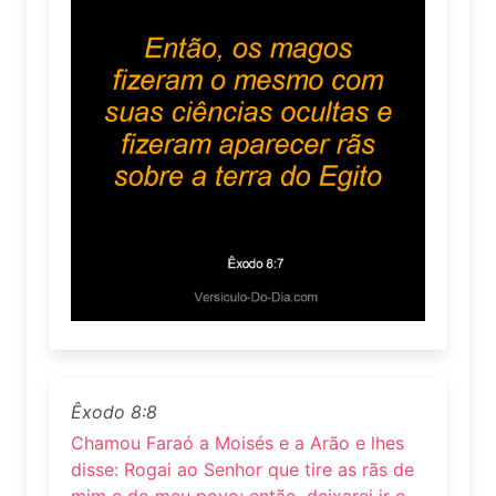
Êxodo 8:8
Chamou Faraó a Moisés e a Arão e lhes
disse: Rogai ao Senhor que tire as rãs de
mim e do meu povo; então, deixarei ir o