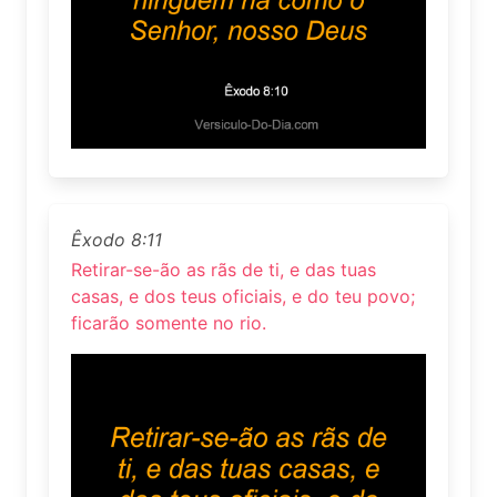
Êxodo 8:11
Retirar-se-ão as rãs de ti, e das tuas
casas, e dos teus oficiais, e do teu povo;
ficarão somente no rio.