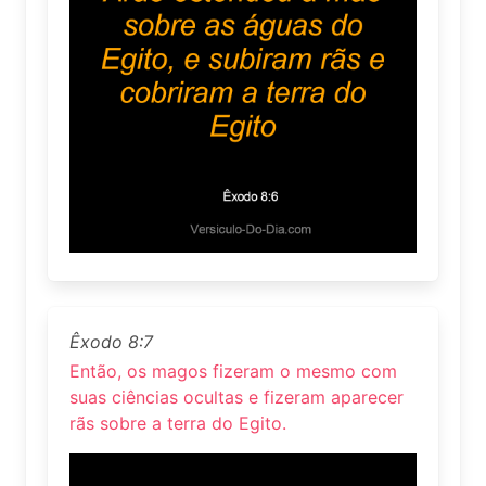
Êxodo 8:7
Então, os magos fizeram o mesmo com
suas ciências ocultas e fizeram aparecer
rãs sobre a terra do Egito.