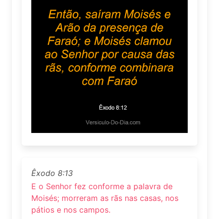
Êxodo 8:13
E o Senhor fez conforme a palavra de
Moisés; morreram as rãs nas casas, nos
pátios e nos campos.