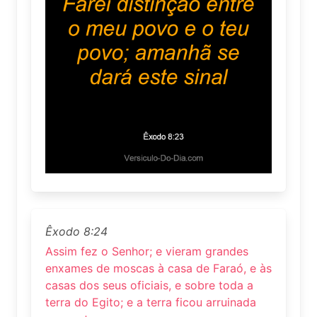
Êxodo 8:24
Assim fez o Senhor; e vieram grandes
enxames de moscas à casa de Faraó, e às
casas dos seus oficiais, e sobre toda a
terra do Egito; e a terra ficou arruinada