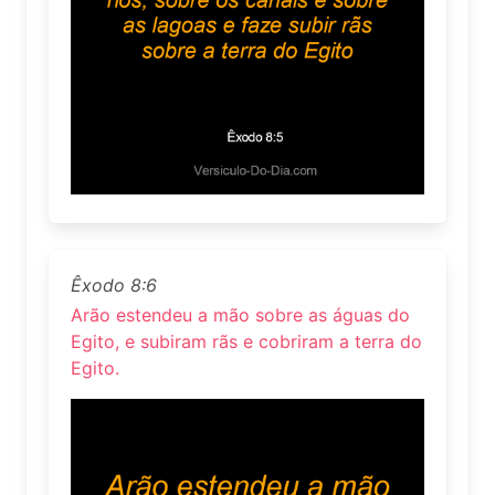
Êxodo 8:6
Arão estendeu a mão sobre as águas do
Egito, e subiram rãs e cobriram a terra do
Egito.