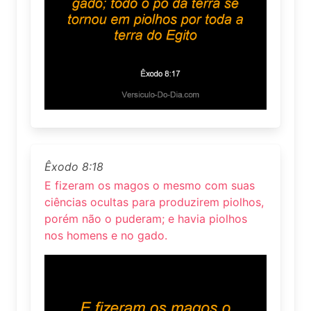
Êxodo 8:18
E fizeram os magos o mesmo com suas
ciências ocultas para produzirem piolhos,
porém não o puderam; e havia piolhos
nos homens e no gado.