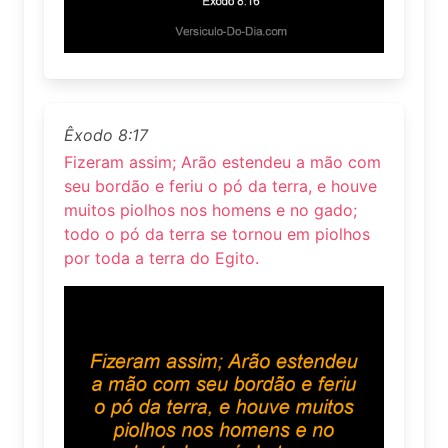
Êxodo 8:17
Fizeram assim; Arão estendeu a mão com
seu bordão e feriu o pó da terra, e houve
muitos piolhos nos homens e no gado;
todo o pó da terra se tornou em piolhos
por toda a terra do Egito.