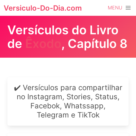
Versiculo-Do-Dia.com
MENU
Versículos do Livro
de
Êxodo
, Capítulo 8
✔️ Versículos para compartilhar
no Instagram, Stories, Status,
Facebok, Whatssapp,
Telegram e TikTok