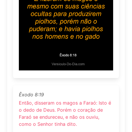
Êxodo 8:19
Então, disseram os magos a Faraó: Isto é
o dedo de Deus. Porém o coração de
Faraó se endureceu, e não os ouviu,
como o Senhor tinha dito.