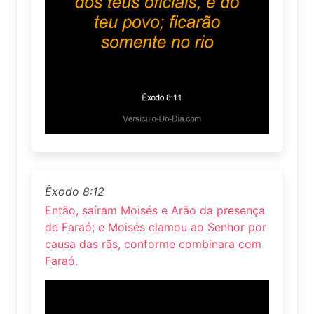
Êxodo 8:12
Então, saíram Moisés e Arão da presença
de Faraó; e Moisés clamou ao Senhor por
causa das rãs, conforme combinara com
Faraó.