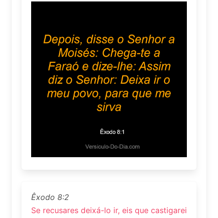
Êxodo 8:2
Se recusares deixá-lo ir, eis que castigarei