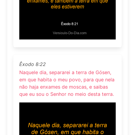
Êxodo 8:22
Naquele dia, separarei a terra de Gósen,
em que habita o meu povo, para que nela
não haja enxames de moscas, e saibas
que eu sou o Senhor no meio desta terra.