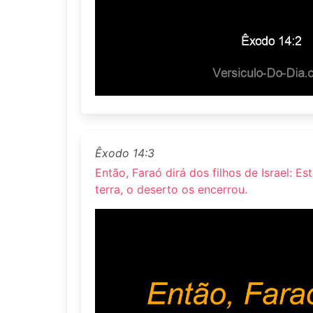
Êxodo 14:3
Então, Faraó dirá dos filhos de Israel: E
terra, o deserto os encerrou.