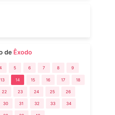
ro de
Êxodo
4
5
6
7
8
9
13
14
15
16
17
18
22
23
24
25
26
30
31
32
33
34