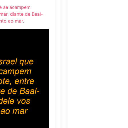
m e se acampem
mar, diante de Baal-
nto ao mar.