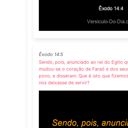
Êxodo 14:5
Sendo, pois, anunciado ao rei do Egito q
mudou-se o coração de Faraó e dos seus 
povo, e disseram: Que é isto que fizemos
nos deixasse de servir?