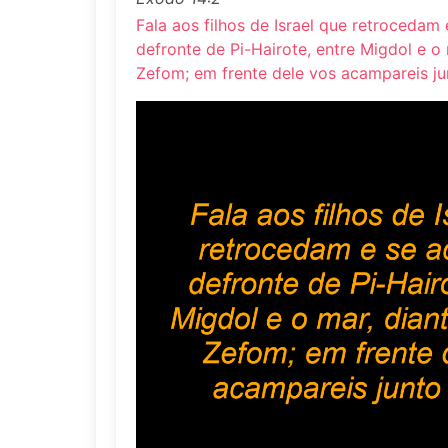
Fala aos filhos de Israel que retroceda
defronte de Pi-Hairote, entre Migdol e o 
Zefom; em frente dele vos acampareis ju