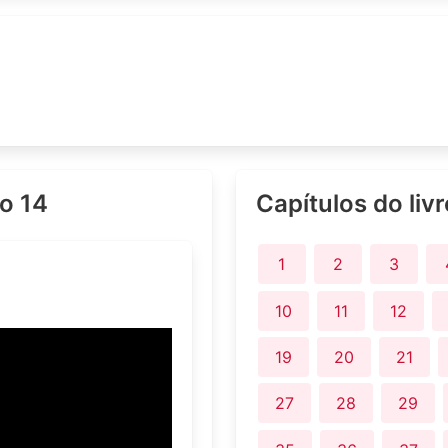
lo 14
Capítulos do liv
1
2
3
10
11
12
19
20
21
27
28
29