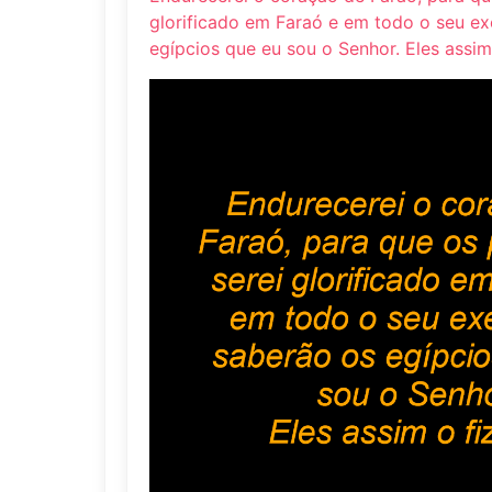
glorificado em Faraó e em todo o seu ex
egípcios que eu sou o Senhor. Eles assim