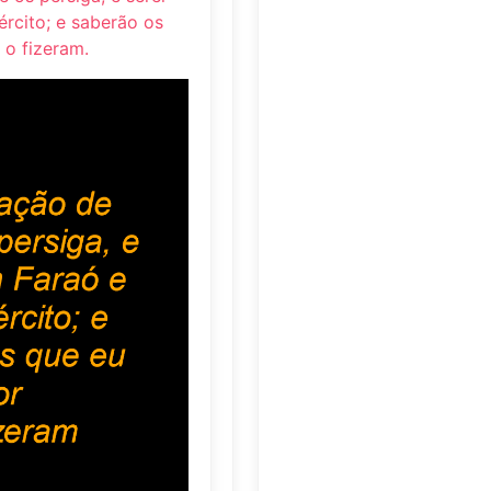
ército; e saberão os
 o fizeram.