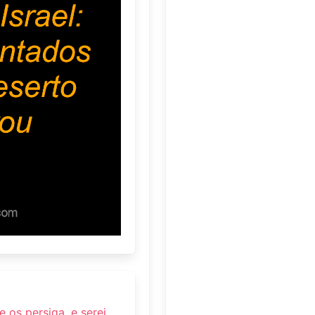
 os persiga, e serei