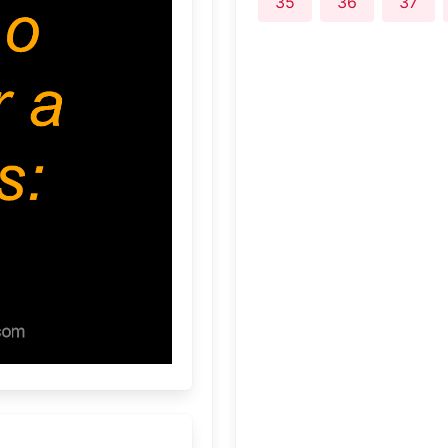
35
36
37