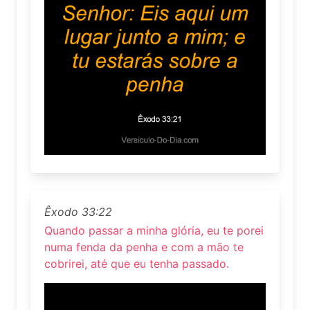
Êxodo 33:22
Quando passar a minha glória, eu te porei
numa fenda da penha e com a mão te
cobrirei, até que eu tenha passado.