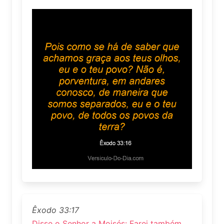
Êxodo 33:17
Disse o Senhor a Moisés: Farei também