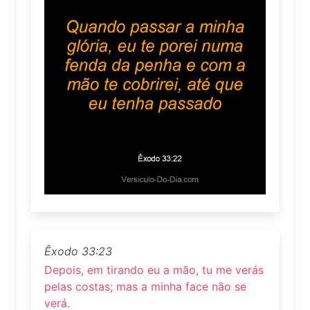
Êxodo 33:23
Depois, em tirando eu a mão, tu me verás
pelas costas; mas a minha face não se
verá.