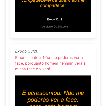
Êxodo 33:20
E acrescentou: Não me poderás ver a
face, porquanto homem nenhum verá a
minha face e viverá.