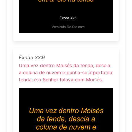
Êxodo 33:9
Uma vez dentro Moisés da tenda, descia
a coluna de nuvem e punha-se à porta da
tenda; e o Senhor falava com Moisés.