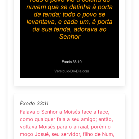
Êxodo 33:11
Falava o Senhor a Moisés face a face,
como qualquer fala a seu amigo; então,
voltava Moisés para o arraial, porém o
moço Josué, seu servidor, filho de Num,