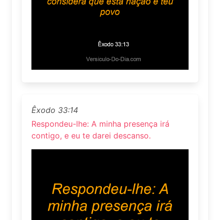
Êxodo 33:14
Respondeu-lhe: A minha presença irá
contigo, e eu te darei descanso.