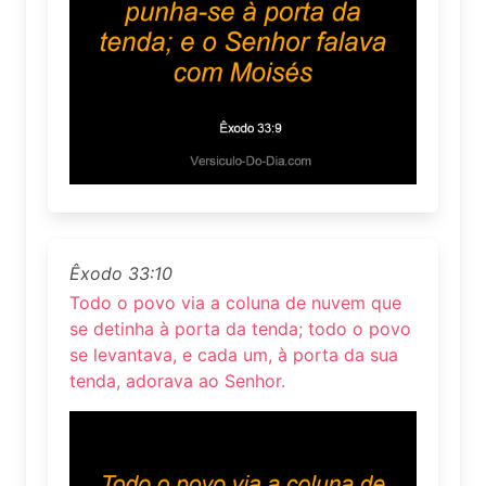
Êxodo 33:10
Todo o povo via a coluna de nuvem que
se detinha à porta da tenda; todo o povo
se levantava, e cada um, à porta da sua
tenda, adorava ao Senhor.