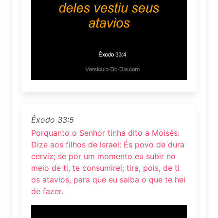
Êxodo 33:5
Porquanto o Senhor tinha dito a Moisés:
Dize aos filhos de Israel: És povo de dura
cerviz; se por um momento eu subir no
meio de ti, te consumirei; tira, pois, de ti
os atavios, para que eu saiba o que te hei
de fazer.