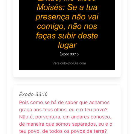
Êxodo 33:16
Pois como se há de saber que achamos
graça aos teus olhos, eu e o teu povo?
Não é, porventura, em andares conosco,
de maneira que somos separados, eu e o
teu povo, de todos os povos da terra?