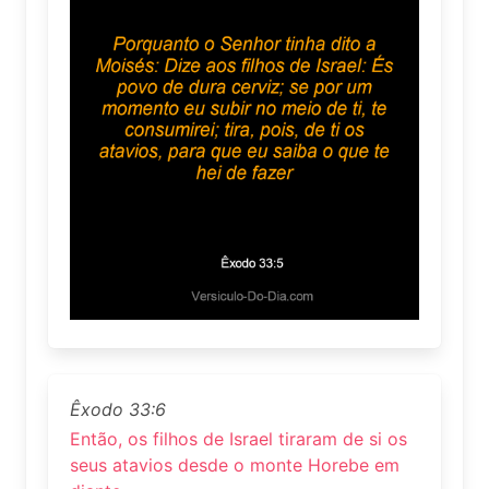
Êxodo 33:6
Então, os filhos de Israel tiraram de si os
seus atavios desde o monte Horebe em