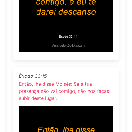
Êxodo 33:15
Então, lhe disse Moisés: Se a tua
presença não vai comigo, não nos faças
subir deste lugar.