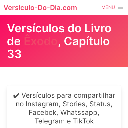
Versiculo-Do-Dia.com
MENU
Versículos do Livro
de
Êxodo
, Capítulo
33
✔️ Versículos para compartilhar
no Instagram, Stories, Status,
Facebok, Whatssapp,
Telegram e TikTok