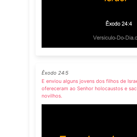
Êxodo 24:5
E enviou alguns jovens dos filhos de Israe
ofereceram ao Senhor holocaustos e sacri
novilhos.