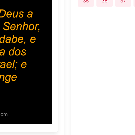
35
36
37