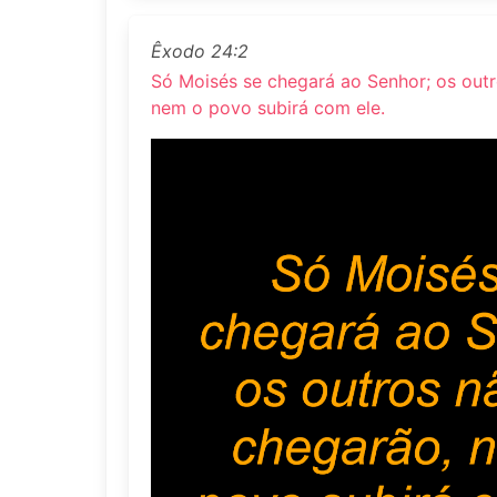
Êxodo 24:2
Só Moisés se chegará ao Senhor; os outr
nem o povo subirá com ele.