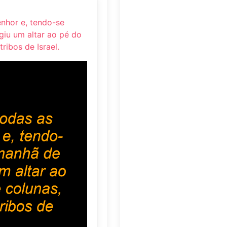
nhor e, tendo-se
giu um altar ao pé do
ibos de Israel.