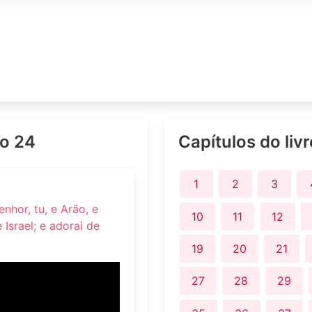
lo 24
Capítulos do liv
1
2
3
hor, tu, e Arão, e
10
11
12
Israel; e adorai de
19
20
21
27
28
29