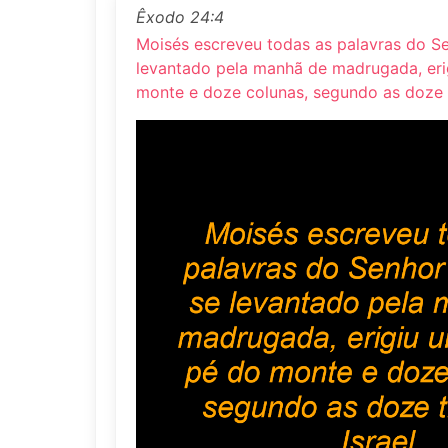
Êxodo 24:4
Moisés escreveu todas as palavras do Se
levantado pela manhã de madrugada, eri
monte e doze colunas, segundo as doze tr