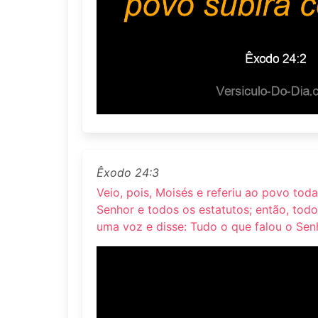
Êxodo 24:3
Veio, pois, Moisés e referiu ao povo tod
Senhor e todos os estatutos; então, tod
uma voz e disse: Tudo o que falou o Sen