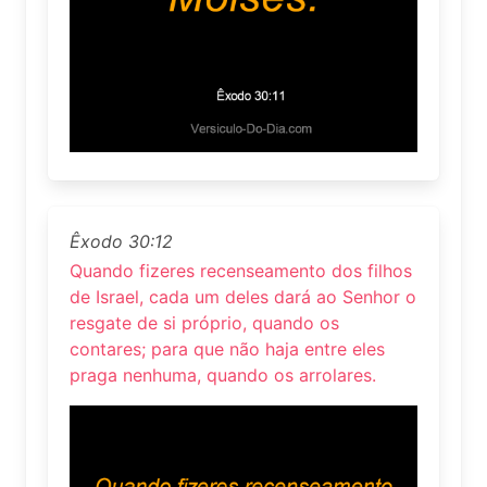
Êxodo 30:12
Quando fizeres recenseamento dos filhos
de Israel, cada um deles dará ao Senhor o
resgate de si próprio, quando os
contares; para que não haja entre eles
praga nenhuma, quando os arrolares.