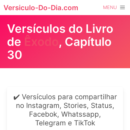
Versiculo-Do-Dia.com
MENU
Versículos do Livro
de
Êxodo
, Capítulo
30
✔️ Versículos para compartilhar
no Instagram, Stories, Status,
Facebok, Whatssapp,
Telegram e TikTok