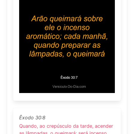
Êxodo 30:8
Quando, ao crepúsculo da tarde, acender
as lâmpadas, o queimará; será incenso