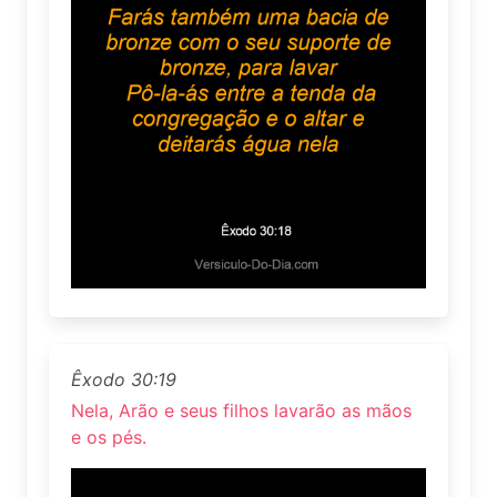
Êxodo 30:19
Nela, Arão e seus filhos lavarão as mãos
e os pés.