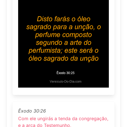
Êxodo 30:26
Com ele ungirás a tenda da congregação,
e a arca do Testemunho,