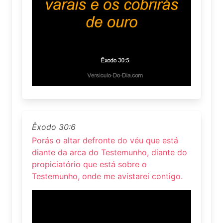
Êxodo 30:6
Porás o altar defronte do véu que está
diante da arca do Testemunho, diante do
propiciatório que está sobre o
Testemunho, onde me avistarei contigo.