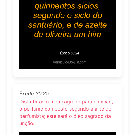
Êxodo 30:25
Disto farás o óleo sagrado para a unção,
o perfume composto segundo a arte do
perfumista; este será o óleo sagrado da
unção.