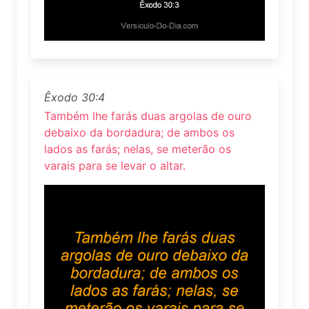
Êxodo 30:4
Também lhe farás duas argolas de ouro
debaixo da bordadura; de ambos os
lados as farás; nelas, se meterão os
varais para se levar o altar.