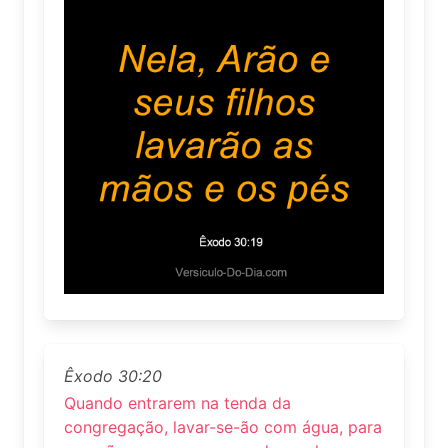
Êxodo 30:20
Quando entrarem na tenda da
congregação, lavar-se-ão com água, para