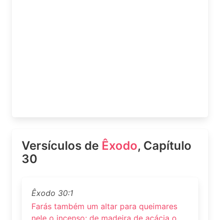
Versículos de
Êxodo
, Capítulo
30
Êxodo 30:1
Farás também um altar para queimares
nele o incenso; de madeira de acácia o