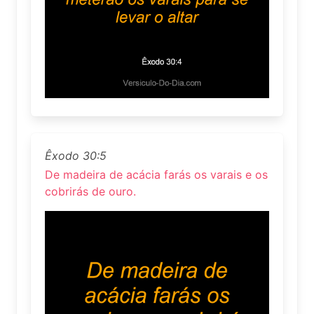
Êxodo 30:5
De madeira de acácia farás os varais e os
cobrirás de ouro.