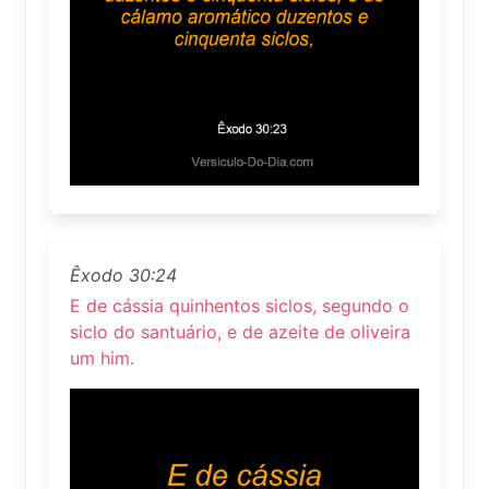
Êxodo 30:24
E de cássia quinhentos siclos, segundo o
siclo do santuário, e de azeite de oliveira
um him.