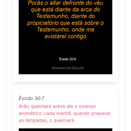
Êxodo 30:7
Arão queimará sobre ele o incenso
aromático; cada manhã, quando preparar
as lâmpadas, o queimará.