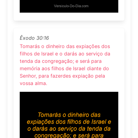
Êxodo 30:16
Tomarás o dinheiro das expiações dos
filhos de Israel e o darás ao serviço da
tenda da congregação; e será para
memória aos filhos de Israel diante do
Senhor, para fazerdes expiação pela
vossa alma.