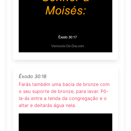
Êxodo 30:18
Farás também uma bacia de bronze com
o seu suporte de bronze, para lavar. Pô-
la-ás entre a tenda da congregação e o
altar e deitarás água nela.