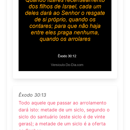
Êxodo 30:13
Todo aquele que passar ao arrolamento
dará isto: metade de um siclo, segundo o
siclo do santuário (este siclo é de vinte
geras); a metade de um siclo é a oferta