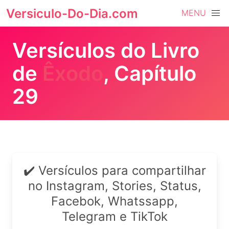
Versiculo-Do-Dia.com
MENU
Versículos do Livro
de
Êxodo
, Capítulo
29
✔️ Versículos para compartilhar
no Instagram, Stories, Status,
Facebok, Whatssapp,
Telegram e TikTok