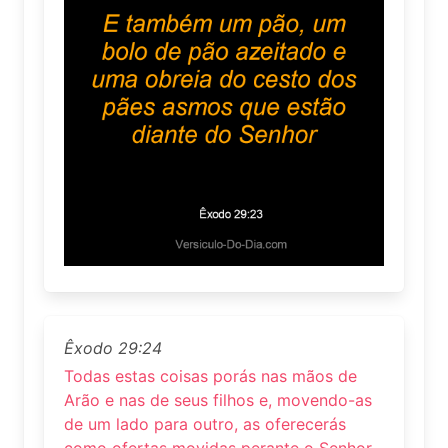
Êxodo 29:24
Todas estas coisas porás nas mãos de
Arão e nas de seus filhos e, movendo-as
de um lado para outro, as oferecerás
como ofertas movidas perante o Senhor.