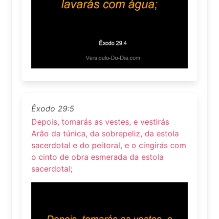
Êxodo 29:5
Depois, tomarás as vestes, e vestirás
Arão da túnica, da sobrepeliz, da estola
sacerdotal e do peitoral, e o cingirás com
o cinto de obra esmerada da estola
sacerdotal;