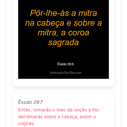
Êxodo 29:7
Então, tomarás o óleo da unção e lho
derramarás sobre a cabeça; assim o
ungirás.