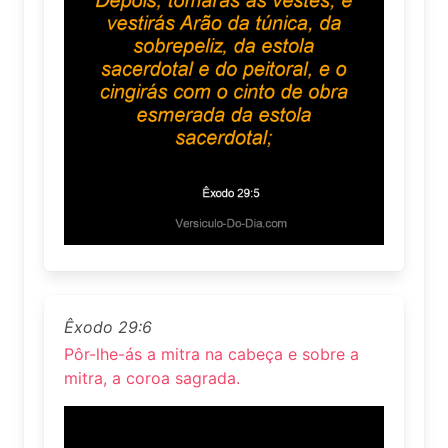
Êxodo 29:6
Pôr-lhe-ás a mitra na cabeça e sobre a
mitra, a coroa sagrada.