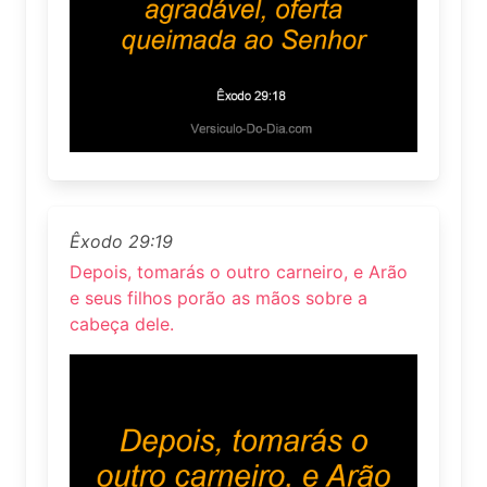
Êxodo 29:19
Depois, tomarás o outro carneiro, e Arão
e seus filhos porão as mãos sobre a
cabeça dele.