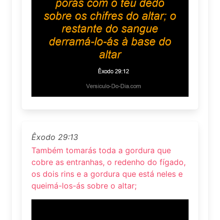
Êxodo 29:13
Também tomarás toda a gordura que
cobre as entranhas, o redenho do fígado,
os dois rins e a gordura que está neles e
queimá-los-ás sobre o altar;