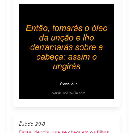
Êxodo 29:8
Farás, depois, que se cheguem os filhos