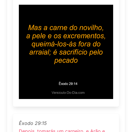
Êxodo 29:15
Depois, tomarás um carneiro, e Arão e