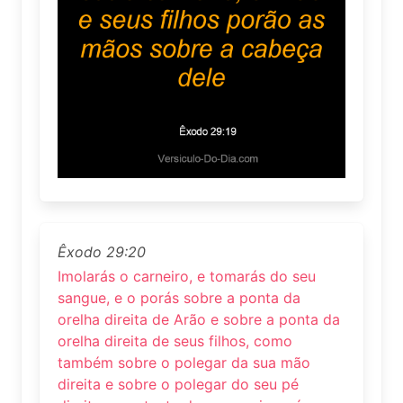
Êxodo 29:20
Imolarás o carneiro, e tomarás do seu
sangue, e o porás sobre a ponta da
orelha direita de Arão e sobre a ponta da
orelha direita de seus filhos, como
também sobre o polegar da sua mão
direita e sobre o polegar do seu pé