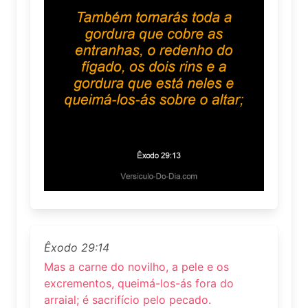
Êxodo 29:14
Mas a carne do novilho, a pele e os
excrementos, queimá-los-ás fora do
arraial; é sacrifício pelo pecado.