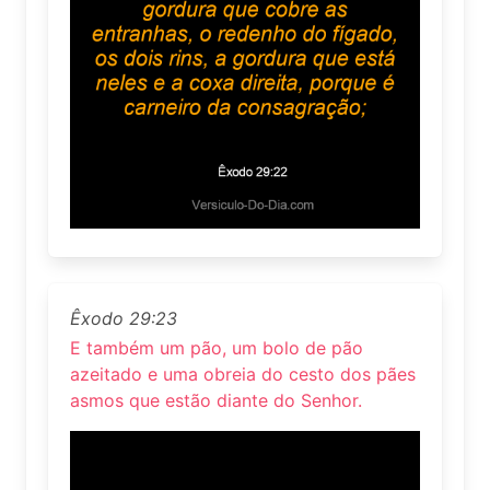
Êxodo 29:23
E também um pão, um bolo de pão
azeitado e uma obreia do cesto dos pães
asmos que estão diante do Senhor.