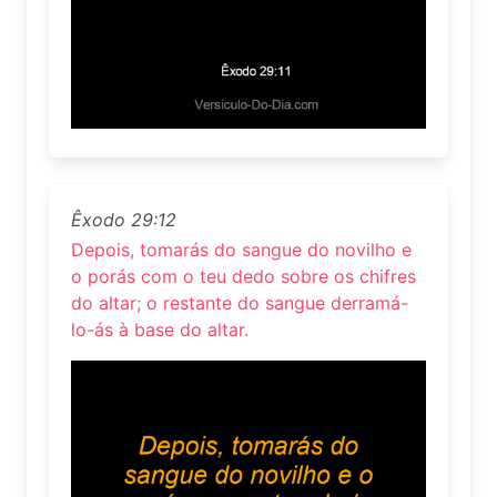
Êxodo 29:12
Depois, tomarás do sangue do novilho e
o porás com o teu dedo sobre os chifres
do altar; o restante do sangue derramá-
lo-ás à base do altar.