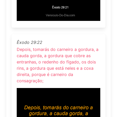
Êxodo 29:22
Depois, tomarás do carneiro a gordura, a
cauda gorda, a gordura que cobre as
entranhas, o redenho do fígado, os dois
rins, a gordura que está neles e a coxa
direita, porque é carneiro da
consagração;