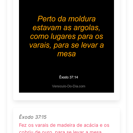
Êxodo 37:15
Fez os varais de madeira de acácia e os
cobriu de ouro, para se levar a mesa.