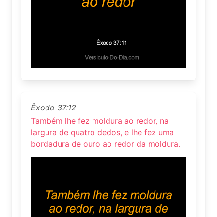
Êxodo 37:12
Também lhe fez moldura ao redor, na
largura de quatro dedos, e lhe fez uma
bordadura de ouro ao redor da moldura.