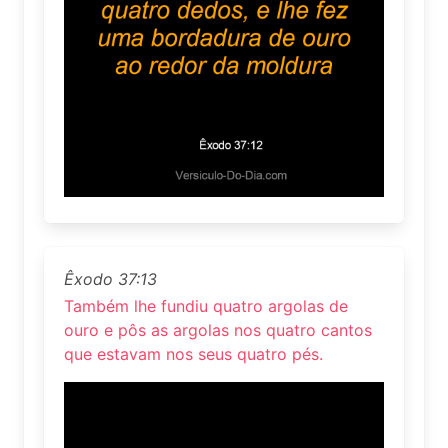
Êxodo 37:13
Também lhe fundiu quatro argolas de
ouro e pôs as argolas nos quatro cantos
que estavam nos seus quatro pés.