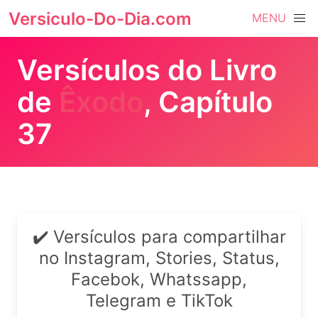
Versiculo-Do-Dia.com
MENU
Versículos do Livro
de
Êxodo
, Capítulo
37
✔️ Versículos para compartilhar
no Instagram, Stories, Status,
Facebok, Whatssapp,
Telegram e TikTok