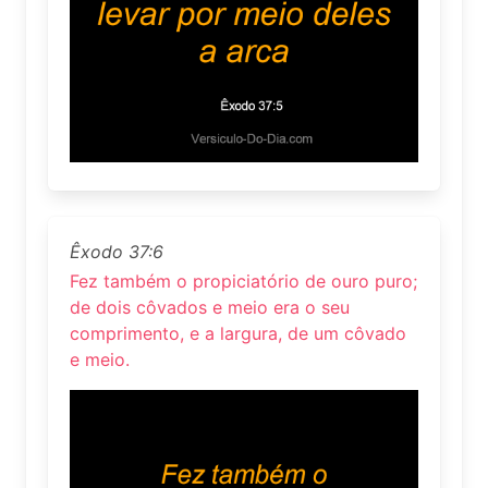
Êxodo 37:6
Fez também o propiciatório de ouro puro;
de dois côvados e meio era o seu
comprimento, e a largura, de um côvado
e meio.