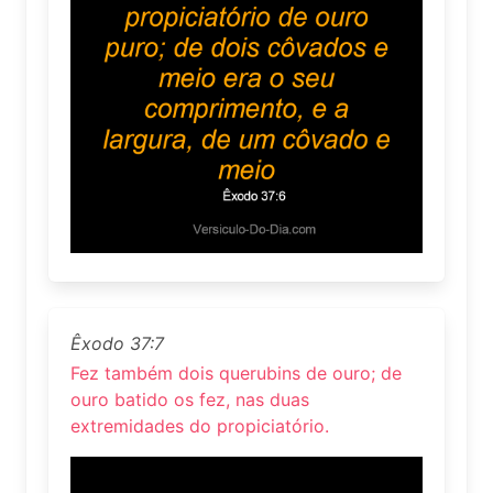
Êxodo 37:7
Fez também dois querubins de ouro; de
ouro batido os fez, nas duas
extremidades do propiciatório.