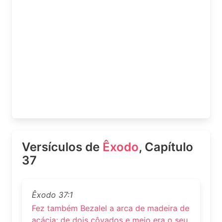
Versículos de
Êxodo
, Capítulo
37
Êxodo 37:1
Fez também Bezalel a arca de madeira de
acácia; de dois côvados e meio era o seu