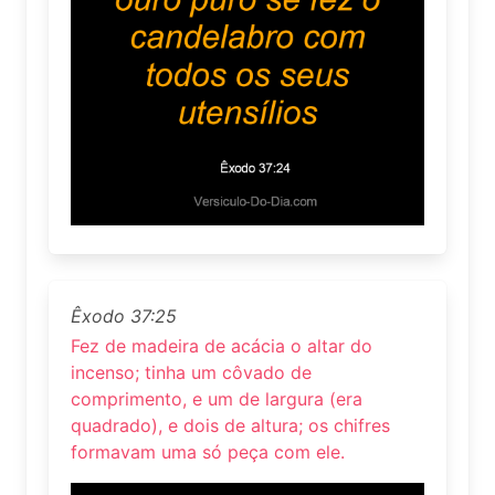
Êxodo 37:25
Fez de madeira de acácia o altar do
incenso; tinha um côvado de
comprimento, e um de largura (era
quadrado), e dois de altura; os chifres
formavam uma só peça com ele.