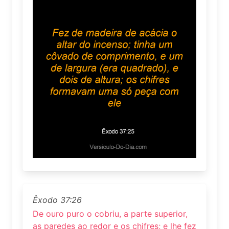
Êxodo 37:26
De ouro puro o cobriu, a parte superior,
as paredes ao redor e os chifres; e lhe fez