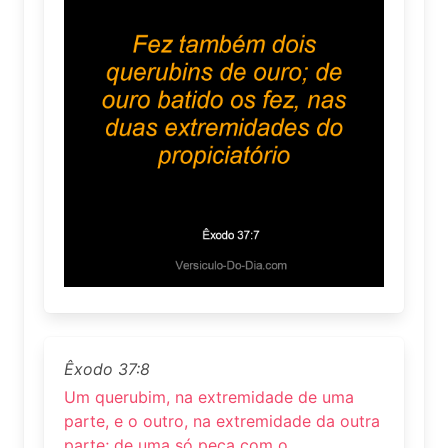
Êxodo 37:8
Um querubim, na extremidade de uma
parte, e o outro, na extremidade da outra
parte; de uma só peça com o