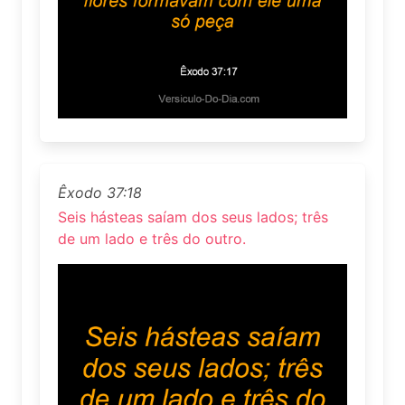
Êxodo 37:18
Seis hásteas saíam dos seus lados; três
de um lado e três do outro.