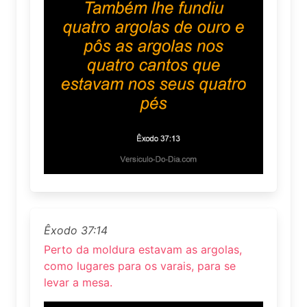
Êxodo 37:14
Perto da moldura estavam as argolas,
como lugares para os varais, para se
levar a mesa.