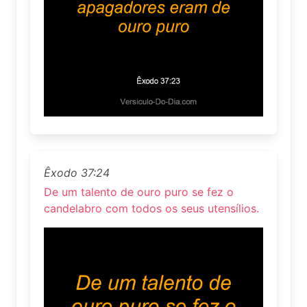
Êxodo 37:24
De um talento de ouro puro se fez o
candelabro com todos os seus utensílios.