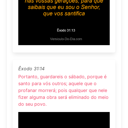
Êxodo 31:14
Portanto, guardareis o sábado, porque é
santo para vós outros; aquele que o
profanar morrerá; pois qualquer que nele
fizer alguma obra será eliminado do meio
do seu povo.