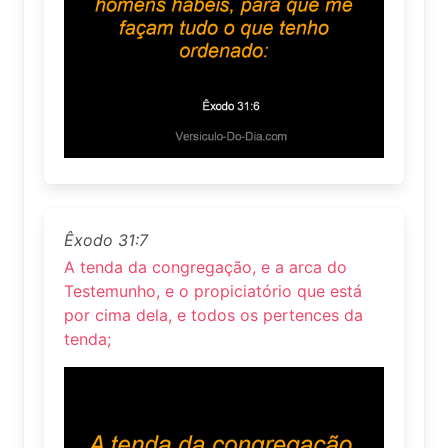
Êxodo 31:7
A tenda da congregação, e a arca do
Testemunho, e o propiciatório que está
por cima dela, e todos os pertences da
tenda;