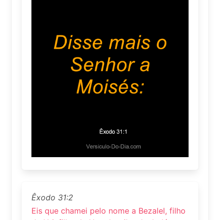
Êxodo 31:2
Eis que chamei pelo nome a Bezalel, filho