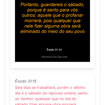
Êxodo 31:15
Seis dias se trabalhará, porém o sétimo
dia é o sábado do repouso solene, santo
ao Senhor; qualquer que no dia do
sábado fizer alguma obra morrerá.