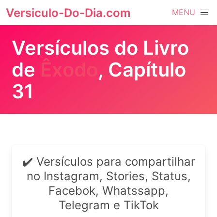
Versiculo-Do-Dia.com
MENU
Versículos do Livro
de
Êxodo
, Capítulo
31
✔️ Versículos para compartilhar
no Instagram, Stories, Status,
Facebok, Whatssapp,
Telegram e TikTok