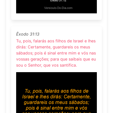
Êxodo 31:13
Tu, pois, falarás aos filhos de Israel e lhes
dirás: Certamente, guardareis os meus
sábados; pois é sinal entre mim e vós nas
vossas gerações; para que saibais que eu
sou o Senhor, que vos santifica.