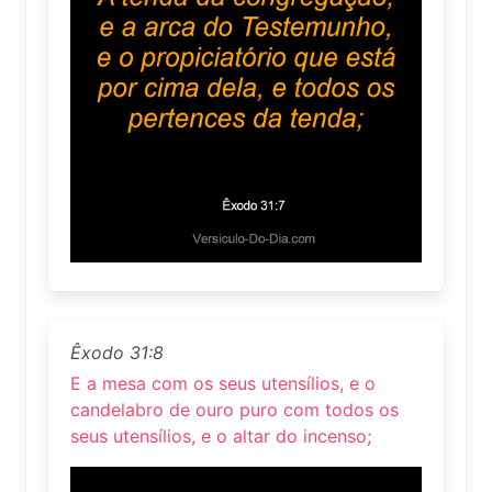
Êxodo 31:8
E a mesa com os seus utensílios, e o
candelabro de ouro puro com todos os
seus utensílios, e o altar do incenso;