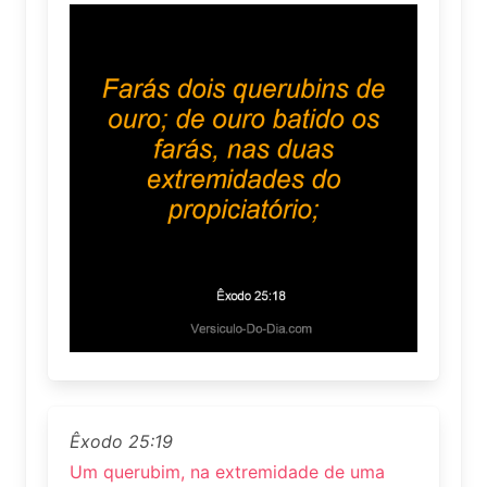
Êxodo 25:19
Um querubim, na extremidade de uma