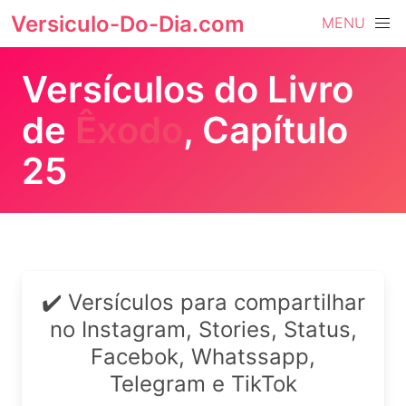
Versiculo-Do-Dia.com
MENU
Versículos do Livro
de
Êxodo
, Capítulo
25
✔️ Versículos para compartilhar
no Instagram, Stories, Status,
Facebok, Whatssapp,
Telegram e TikTok