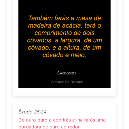
Êxodo 25:24
De ouro puro a cobrirás e lhe farás uma
bordadura de ouro ao redor.