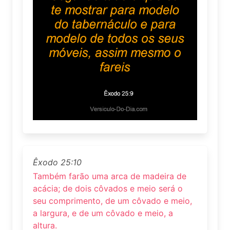
Êxodo 25:10
Também farão uma arca de madeira de
acácia; de dois côvados e meio será o
seu comprimento, de um côvado e meio,
a largura, e de um côvado e meio, a
altura.