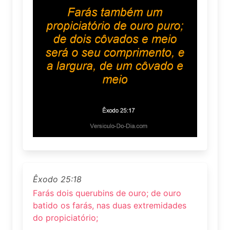
Êxodo 25:18
Farás dois querubins de ouro; de ouro
batido os farás, nas duas extremidades
do propiciatório;