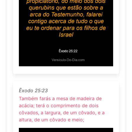
Êxodo 25:23
Também farás a mesa de madeira de
acácia; terá o comprimento de dois
côvados, a largura, de um côvado, e a
altura, de um côvado e meio;