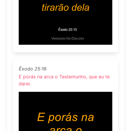
Êxodo 25:16
E porás na arca o Testemunho, que eu te
darei.