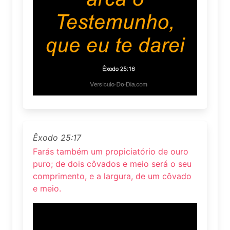
Êxodo 25:17
Farás também um propiciatório de ouro
puro; de dois côvados e meio será o seu
comprimento, e a largura, de um côvado
e meio.