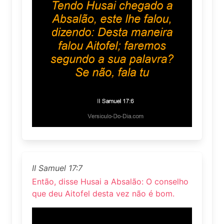
II Samuel 17:7
Então, disse Husai a Absalão: O conselho
que deu Aitofel desta vez não é bom.