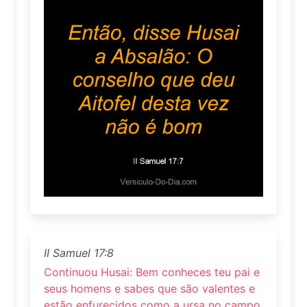
II Samuel 17:8
Continuou Husai: Bem conheces teu pai e
seus homens e sabes que são valentes e
estão enfurecidos como a ursa no campo,