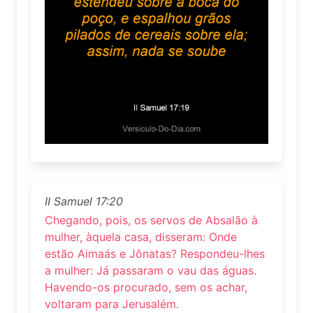
II Samuel 17:20
Chegando, pois, os servos de Absalão à
mulher, àquela casa, disseram: Onde
estão Aimaás e Jônatas? Respondeu-lhes
a mulher: Já passaram o vau das águas.
Havendo-os procurado, sem os achar,
voltaram para Jerusalém.