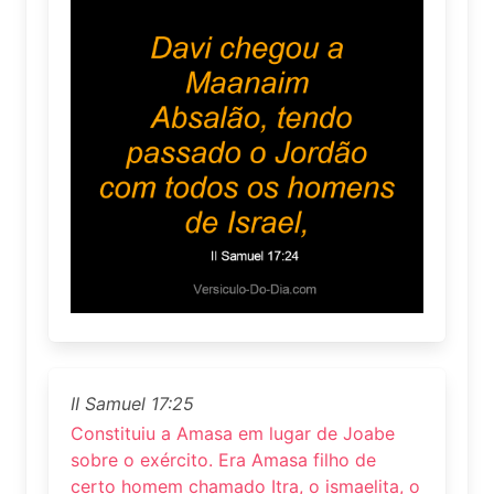
II Samuel 17:25
Constituiu a Amasa em lugar de Joabe
sobre o exército. Era Amasa filho de
certo homem chamado Itra, o ismaelita, o