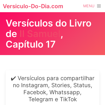
Versiculo-Do-Dia.com
MENU
Versículos do Livro
de
II Samuel
,
Capítulo 17
✔️ Versículos para compartilhar
no Instagram, Stories, Status,
Facebok, Whatssapp,
Telegram e TikTok