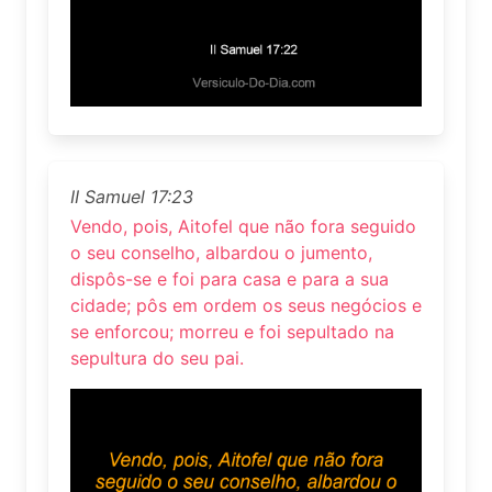
II Samuel 17:23
Vendo, pois, Aitofel que não fora seguido
o seu conselho, albardou o jumento,
dispôs-se e foi para casa e para a sua
cidade; pôs em ordem os seus negócios e
se enforcou; morreu e foi sepultado na
sepultura do seu pai.