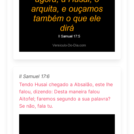
II Samuel 17:6
Tendo Husai chegado a Absalão, este lhe
falou, dizendo: Desta maneira falou
Aitofel; faremos segundo a sua palavra?
Se não, fala tu.