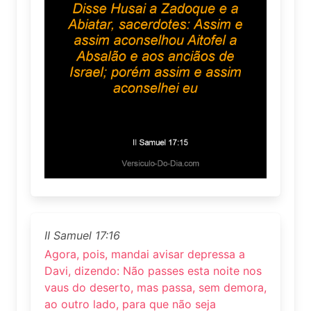
II Samuel 17:16
Agora, pois, mandai avisar depressa a
Davi, dizendo: Não passes esta noite nos
vaus do deserto, mas passa, sem demora,
ao outro lado, para que não seja