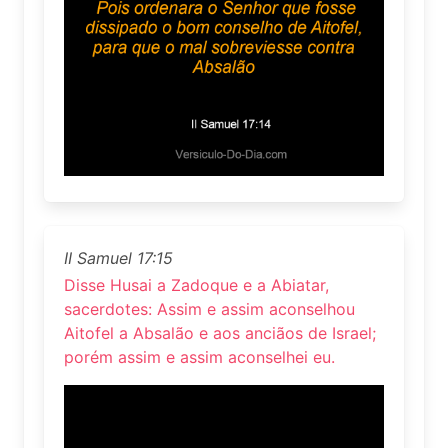
II Samuel 17:15
Disse Husai a Zadoque e a Abiatar,
sacerdotes: Assim e assim aconselhou
Aitofel a Absalão e aos anciãos de Israel;
porém assim e assim aconselhei eu.