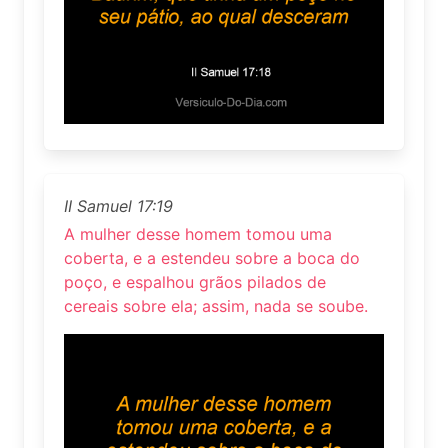
II Samuel 17:19
A mulher desse homem tomou uma
coberta, e a estendeu sobre a boca do
poço, e espalhou grãos pilados de
cereais sobre ela; assim, nada se soube.