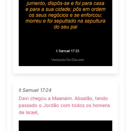
II Samuel 17:24
Davi chegou a Maanaim. Absalão, tendo
passado o Jordão com todos os homens
de Israel,