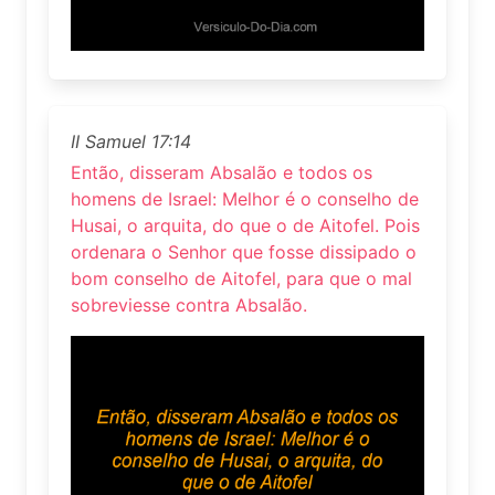
II Samuel 17:14
Então, disseram Absalão e todos os
homens de Israel: Melhor é o conselho de
Husai, o arquita, do que o de Aitofel. Pois
ordenara o Senhor que fosse dissipado o
bom conselho de Aitofel, para que o mal
sobreviesse contra Absalão.