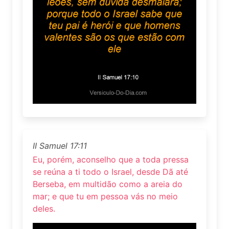
II Samuel 17:11
Eu, porém, aconselho que a toda pressa
se reúna a ti todo o Israel, desde Dã até
Berseba, em multidão como a areia do
mar; e que tu em pessoa vás no meio
deles.