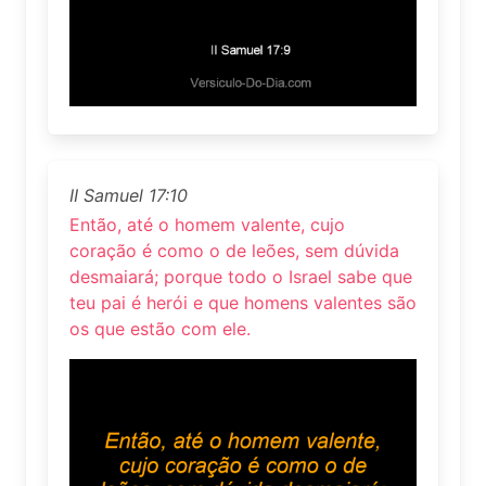
II Samuel 17:10
Então, até o homem valente, cujo
coração é como o de leões, sem dúvida
desmaiará; porque todo o Israel sabe que
teu pai é herói e que homens valentes são
os que estão com ele.