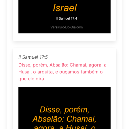
II Samuel 17:5
Disse, porém, Absalão: Chamai, agora, a
Husai, o arquita, e ouçamos também o
que ele dirá.