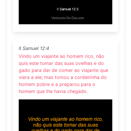
II Samuel 12:4
Vindo um viajante ao homem rico, não
quis este tomar das suas ovelhas e do
gado para dar de comer ao viajante que
viera a ele; mas tomou a cordeirinha do
homem pobre e a preparou para o
homem que lhe havia chegado.