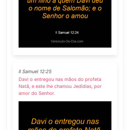
II Samuel 12:25
Davi o entregou nas mãos do profeta
Natã, e este lhe chamou Jedidias, por
amor do Senhor.