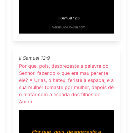
II Samuel 12:9
Por que, pois, desprezaste a palavra do
Senhor, fazendo o que era mau perante
ele? A Urias, o heteu, feriste à espada; e a
sua mulher tomaste por mulher, depois de
o matar com a espada dos filhos de
Amom.