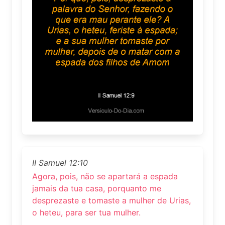
II Samuel 12:10
Agora, pois, não se apartará a espada
jamais da tua casa, porquanto me
desprezaste e tomaste a mulher de Urias,
o heteu, para ser tua mulher.