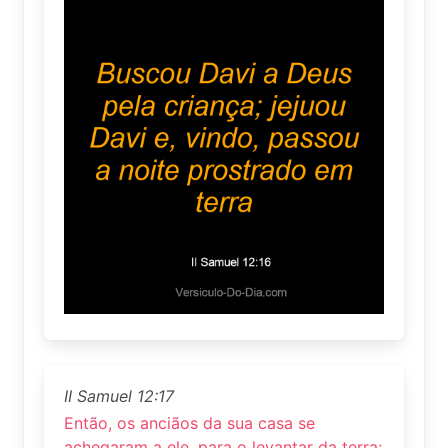
II Samuel 12:17
Então, os anciãos da sua casa se
achegaram a ele, para o levantar da terra;