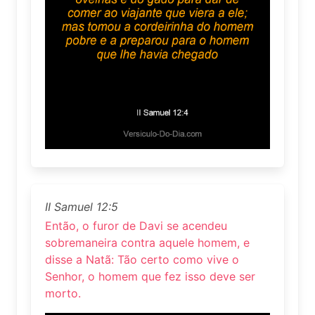
II Samuel 12:5
Então, o furor de Davi se acendeu
sobremaneira contra aquele homem, e
disse a Natã: Tão certo como vive o
Senhor, o homem que fez isso deve ser
morto.