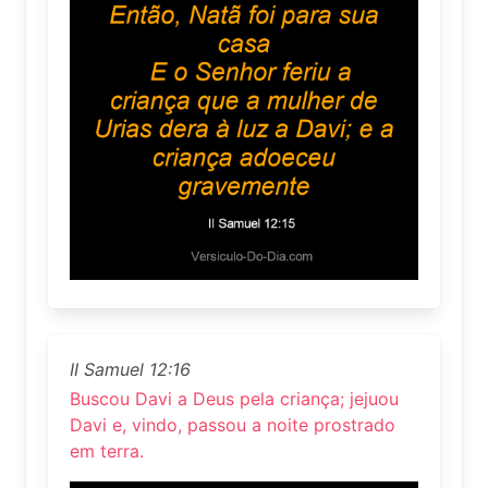
II Samuel 12:16
Buscou Davi a Deus pela criança; jejuou
Davi e, vindo, passou a noite prostrado
em terra.