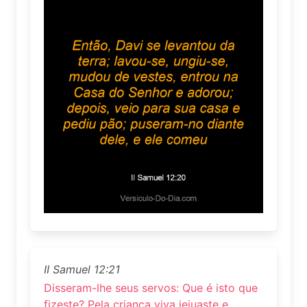
II Samuel 12:21
Disseram-lhe seus servos: Que é isto que
fizeste? Pela criança viva jejuaste e