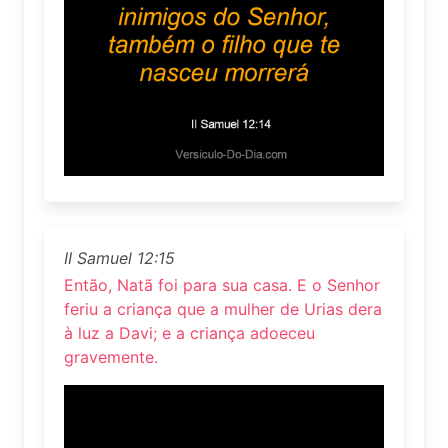
II Samuel 12:15
Então, Natã foi para sua casa. E o Senhor
feriu a criança que a mulher de Urias dera
à luz a Davi; e a criança adoeceu
gravemente.