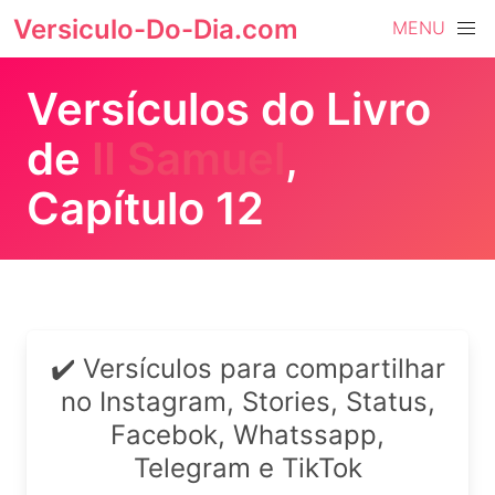
Versiculo-Do-Dia.com
MENU
Versículos do Livro
de
II Samuel
,
Capítulo 12
✔️ Versículos para compartilhar
no Instagram, Stories, Status,
Facebok, Whatssapp,
Telegram e TikTok