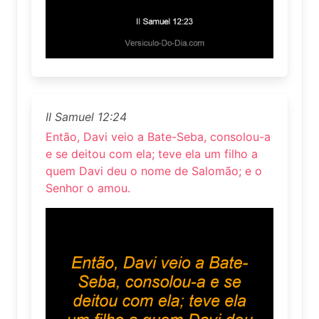
II Samuel 12:24
Então, Davi veio a Bate-Seba, consolou-a
e se deitou com ela; teve ela um filho a
quem Davi deu o nome de Salomão; e o
Senhor o amou.