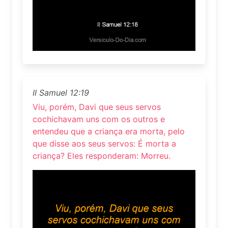
II Samuel 12:19
Viu, porém, Davi que seus servos
cochichavam uns com os outros e
entendeu que a criança era morta, pelo
que disse aos seus servos: É morta a
criança? Eles responderam: Morreu.