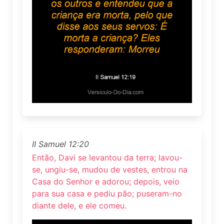
II Samuel 12:20
Então, Davi se levantou da terra; lavou-
se, ungiu-se, mudou de vestes, entrou na
Casa do Senhor e adorou; depois, veio
para sua casa e pediu pão; puseram-no
diante dele, e ele comeu.