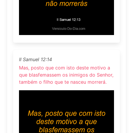
II Samuel 12:14
Mas, posto que com isto deste motivo a
que blasfemassem os inimigos do Senhor,
também o filho que te nasceu morrerá.