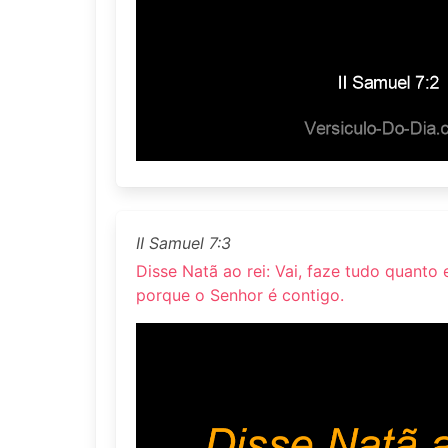
II Samuel 7:3
Disse Natã ao rei: Vai, faze tudo quanto 
porque o Senhor é contigo.