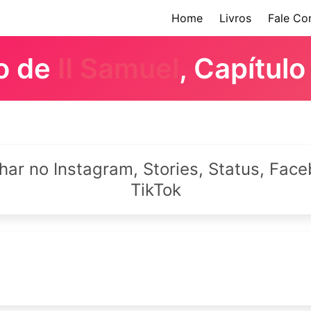
Home
Livros
Fale Co
ro de
II Samuel
, Capítulo
lhar no Instagram, Stories, Status, Fa
TikTok