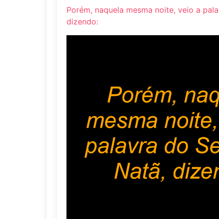
Porém, naquela mesma noite, veio a pala
dizendo: