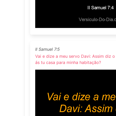
II Samuel 7:5
Vai e dize a meu servo Davi: Assim diz o
ás tu casa para minha habitação?