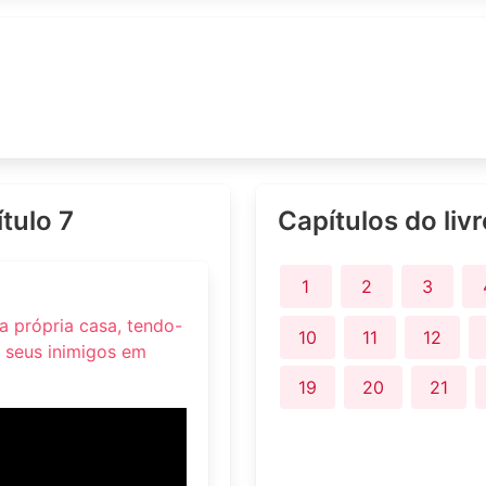
ítulo 7
Capítulos do liv
1
2
3
a própria casa, tendo-
10
11
12
 seus inimigos em
19
20
21