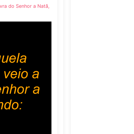
vra do Senhor a Natã,