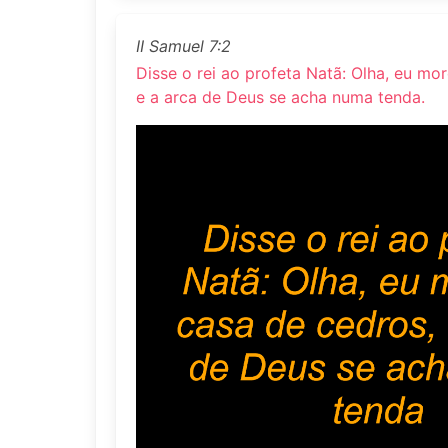
II Samuel 7:2
Disse o rei ao profeta Natã: Olha, eu mo
e a arca de Deus se acha numa tenda.