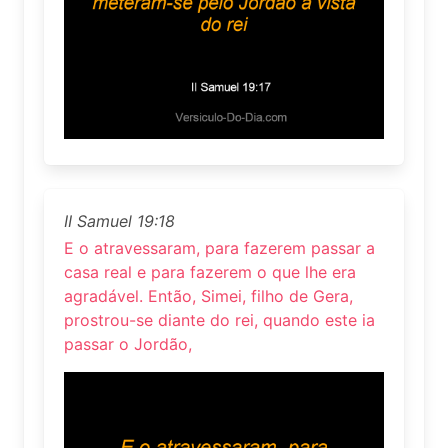
II Samuel 19:18
E o atravessaram, para fazerem passar a
casa real e para fazerem o que lhe era
agradável. Então, Simei, filho de Gera,
prostrou-se diante do rei, quando este ia
passar o Jordão,