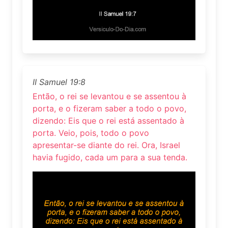
II Samuel 19:8
Então, o rei se levantou e se assentou à
porta, e o fizeram saber a todo o povo,
dizendo: Eis que o rei está assentado à
porta. Veio, pois, todo o povo
apresentar-se diante do rei. Ora, Israel
havia fugido, cada um para a sua tenda.