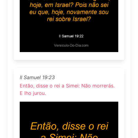
II Samuel 19:23
Então, disse o rei a Simei: Não morrerás.
E lho jurou.