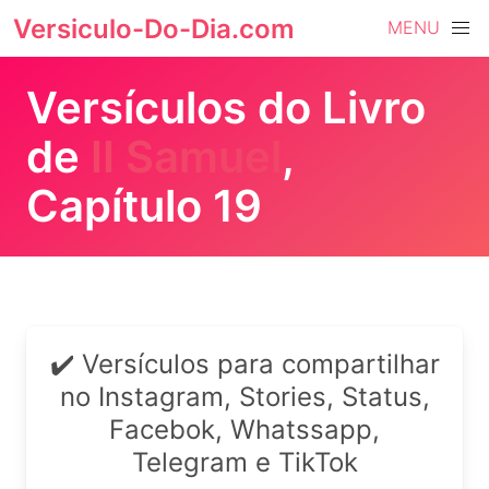
Versiculo-Do-Dia.com
MENU
Versículos do Livro
de
II Samuel
,
Capítulo 19
✔️ Versículos para compartilhar
no Instagram, Stories, Status,
Facebok, Whatssapp,
Telegram e TikTok