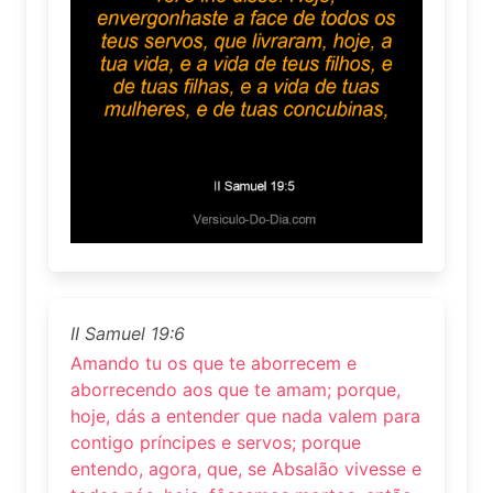
II Samuel 19:6
Amando tu os que te aborrecem e
aborrecendo aos que te amam; porque,
hoje, dás a entender que nada valem para
contigo príncipes e servos; porque
entendo, agora, que, se Absalão vivesse e