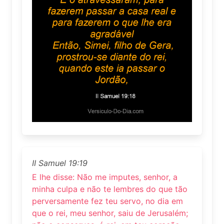
II Samuel 19:19
E lhe disse: Não me imputes, senhor, a
minha culpa e não te lembres do que tão
perversamente fez teu servo, no dia em
que o rei, meu senhor, saiu de Jerusalém;