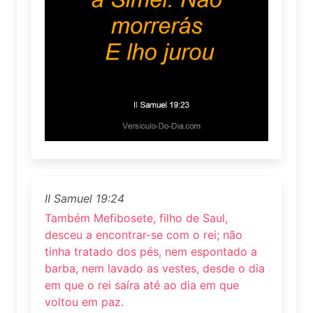
II Samuel 19:24
Também Mefibosete, filho de Saul,
desceu a encontrar-se com o rei; não
tinha tratado dos pés, nem espontado a
barba, nem lavado as vestes, desde o dia
em que o rei saíra até ao dia em que
voltou em paz.