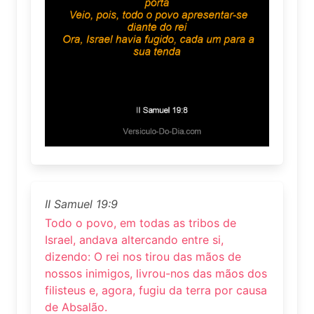
II Samuel 19:9
Todo o povo, em todas as tribos de
Israel, andava altercando entre si,
dizendo: O rei nos tirou das mãos de
nossos inimigos, livrou-nos das mãos dos
filisteus e, agora, fugiu da terra por causa
de Absalão.