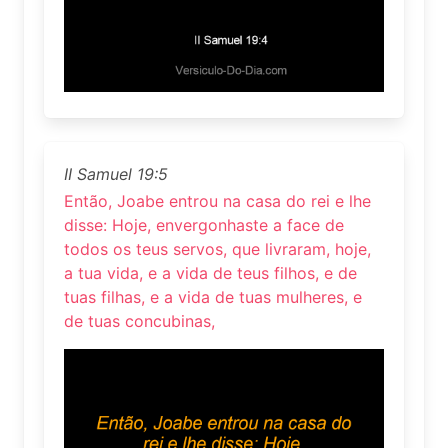
II Samuel 19:5
Então, Joabe entrou na casa do rei e lhe
disse: Hoje, envergonhaste a face de
todos os teus servos, que livraram, hoje,
a tua vida, e a vida de teus filhos, e de
tuas filhas, e a vida de tuas mulheres, e
de tuas concubinas,