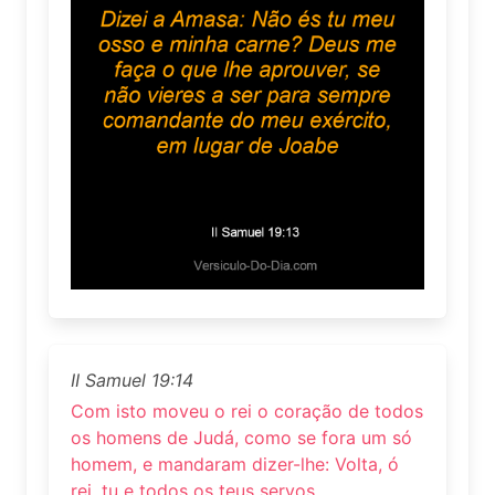
II Samuel 19:14
Com isto moveu o rei o coração de todos
os homens de Judá, como se fora um só
homem, e mandaram dizer-lhe: Volta, ó
rei, tu e todos os teus servos.