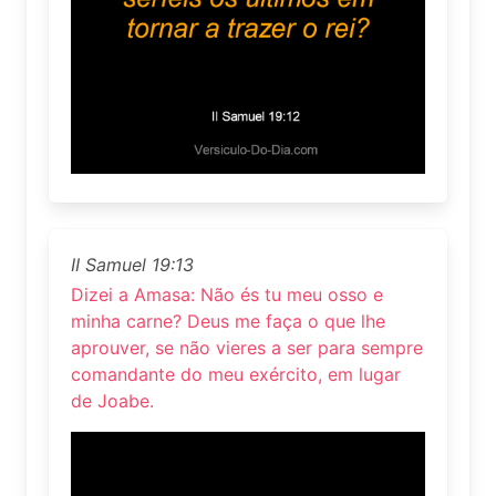
II Samuel 19:13
Dizei a Amasa: Não és tu meu osso e
minha carne? Deus me faça o que lhe
aprouver, se não vieres a ser para sempre
comandante do meu exército, em lugar
de Joabe.