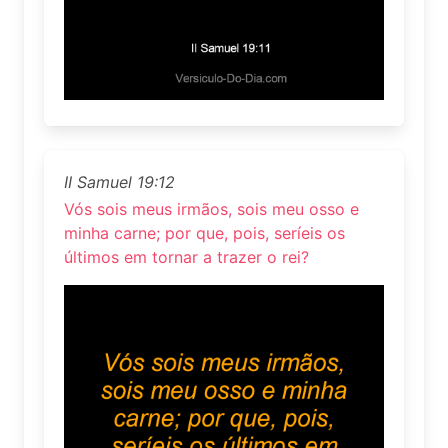
II Samuel 19:12
Vós sois meus irmãos, sois meu osso e
minha carne; por que, pois, seríeis os
últimos em tornar a trazer o rei?