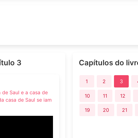
ítulo 3
Capítulos do liv
1
2
3
 de Saul e a casa de
10
11
12
da casa de Saul se iam
19
20
21