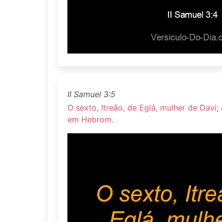
II Samuel 3:5
O sexto, Itreão, de Eglá, mulher de Davi
em Hebrom.