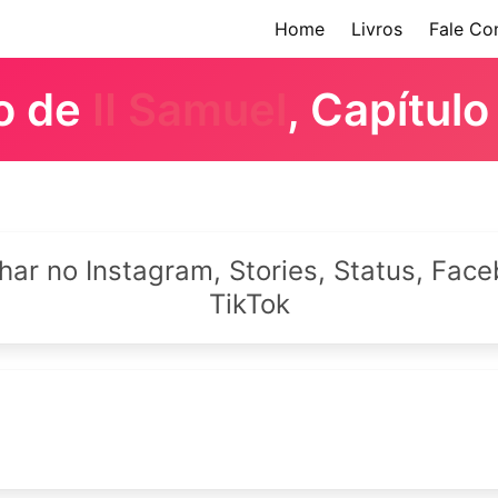
Home
Livros
Fale Co
ro de
II Samuel
, Capítulo
lhar no Instagram, Stories, Status, Fa
TikTok