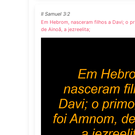
II Samuel 3:2
Em Hebrom, nasceram filhos a Davi; o p
de Ainoã, a jezreelita;