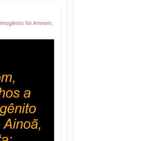
rimogênito foi Amnom,