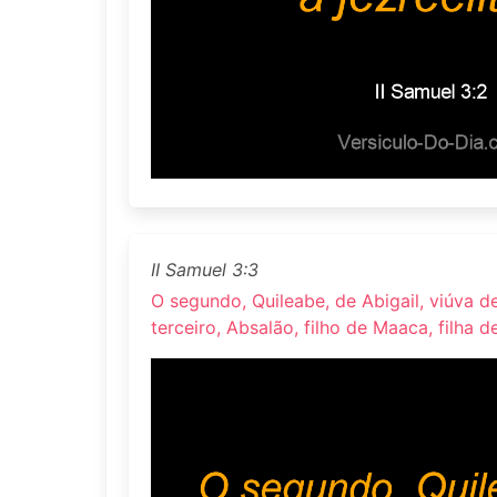
II Samuel 3:3
O segundo, Quileabe, de Abigail, viúva de
terceiro, Absalão, filho de Maaca, filha d