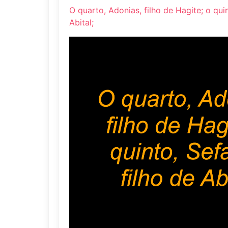
O quarto, Adonias, filho de Hagite; o quin
Abital;