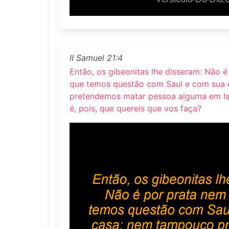
II Samuel 21:4
Então, os gibeonitas lhe disseram: Não 
que temos questão com Saul e com sua
pretendemos matar pessoa alguma em Isr
é, pois, que quereis que vos faça?