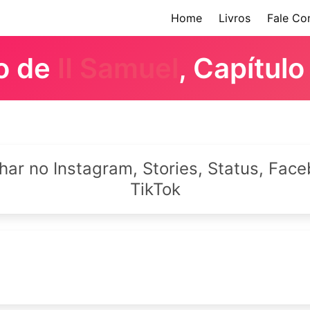
Home
Livros
Fale Co
ro de
II Samuel
, Capítulo
lhar no Instagram, Stories, Status, Fa
TikTok