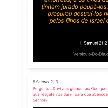
II Samuel 21:3
Perguntou Davi aos gibeonitas: Que quer
que resgate vos darei, para que abençoe
Senhor?