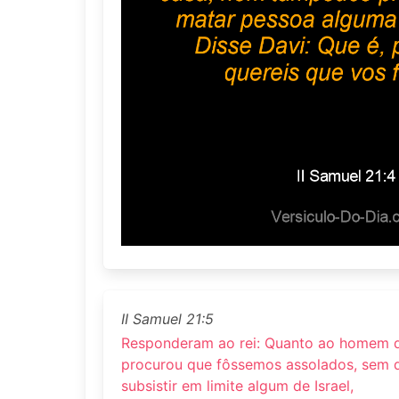
II Samuel 21:5
Responderam ao rei: Quanto ao homem q
procurou que fôssemos assolados, sem
subsistir em limite algum de Israel,