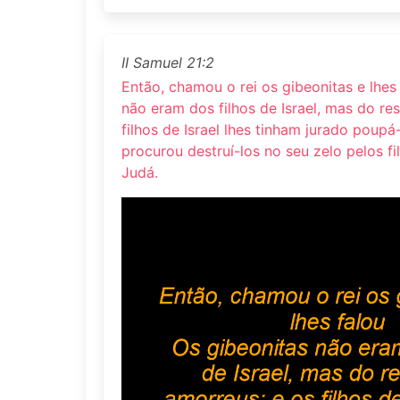
II Samuel 21:2
Então, chamou o rei os gibeonitas e lhes 
não eram dos filhos de Israel, mas do re
filhos de Israel lhes tinham jurado poupá
procurou destruí-los no seu zelo pelos fi
Judá.