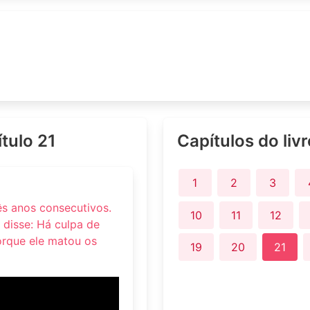
ítulo 21
Capítulos do liv
1
2
3
ês anos consecutivos.
10
11
12
 disse: Há culpa de
orque ele matou os
19
20
21