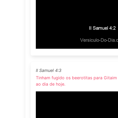
II Samuel 4:3
Tinham fugido os beerotitas para Gitaim
ao dia de hoje.