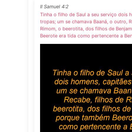
II Samuel 4:2
Tinha o filho de Saul a seu serviço dois
tropas; um se chamava Baaná, o outro, R
Rimom, o beerotita, dos filhos de Benj
Beerote era tida como pertencente a Be