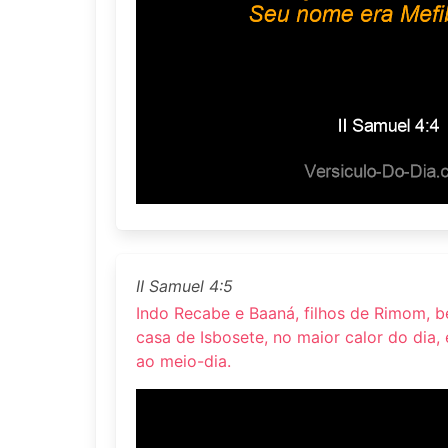
II Samuel 4:5
Indo Recabe e Baaná, filhos de Rimom, b
casa de Isbosete, no maior calor do dia, 
ao meio-dia.