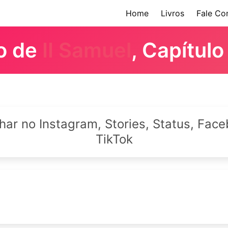
Home
Livros
Fale Co
ro de
II Samuel
, Capítulo
lhar no Instagram, Stories, Status, Fa
TikTok