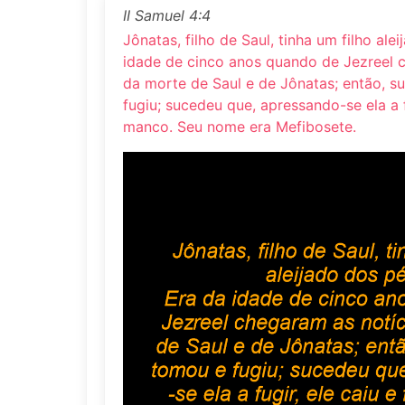
II Samuel 4:4
Jônatas, filho de Saul, tinha um filho ale
idade de cinco anos quando de Jezreel 
da morte de Saul e de Jônatas; então, 
fugiu; sucedeu que, apressando-se ela a fu
manco. Seu nome era Mefibosete.