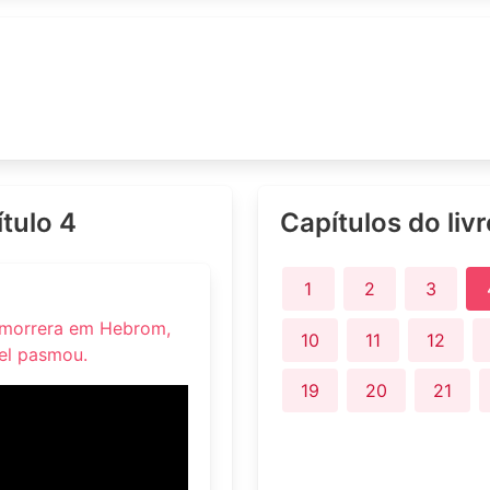
ítulo 4
Capítulos do liv
1
2
3
r morrera em Hebrom,
10
11
12
ael pasmou.
19
20
21