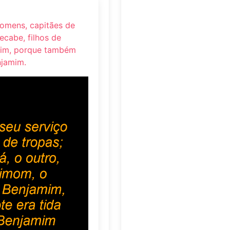
 homens, capitães de
ecabe, filhos de
amim, porque também
njamim.