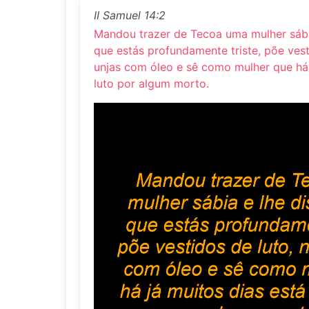
II Samuel 14:2
Mandou trazer de Tecoa uma mulher sábia
que estás profundamente triste, põe vest
unjas com óleo e sê como mulher que há 
luto por algum morto.