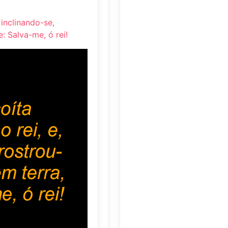
 inclinando-se,
: Salva-me, ó rei!