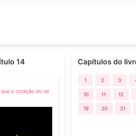
ítulo 14
Capítulos do liv
1
2
3
, que o coração do rei
10
11
12
19
20
21