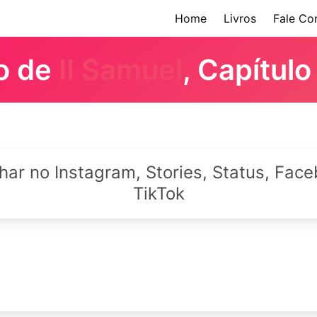
Home
Livros
Fale Co
ro de
II Samuel
, Capítulo
lhar no Instagram, Stories, Status, Fa
TikTok