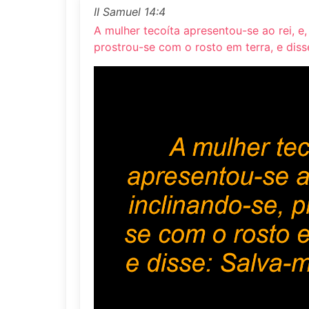
II Samuel 14:4
A mulher tecoíta apresentou-se ao rei, e,
prostrou-se com o rosto em terra, e disse