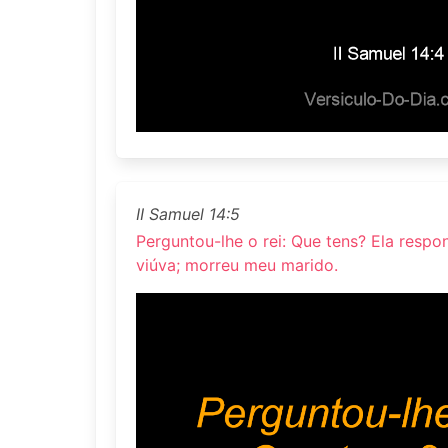
II Samuel 14:5
Perguntou-lhe o rei: Que tens? Ela respo
viúva; morreu meu marido.