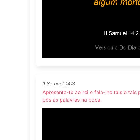
II Samuel 14:3
Apresenta-te ao rei e fala-lhe tais e tais
pôs as palavras na boca.