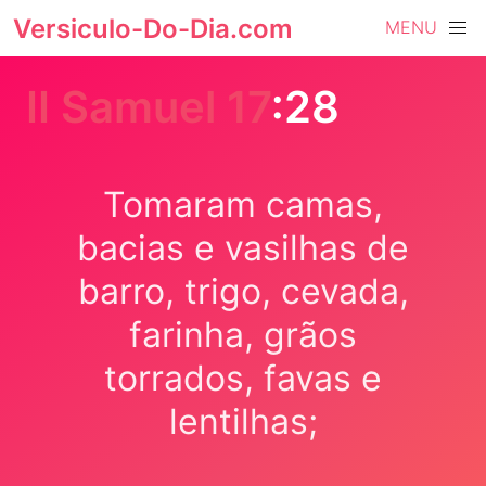
Versiculo-Do-Dia.com
MENU
II Samuel 17
:28
Tomaram camas,
bacias e vasilhas de
barro, trigo, cevada,
farinha, grãos
torrados, favas e
lentilhas;