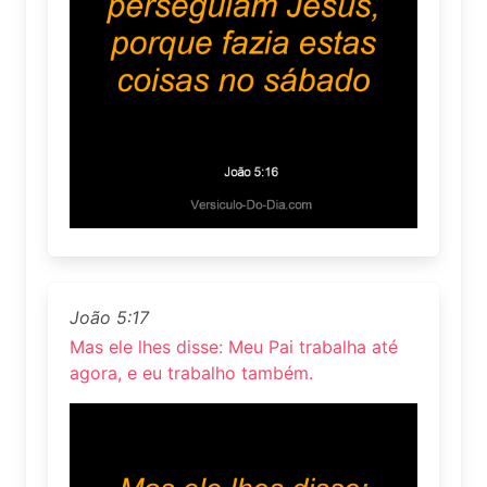
João 5:17
Mas ele lhes disse: Meu Pai trabalha até
agora, e eu trabalho também.