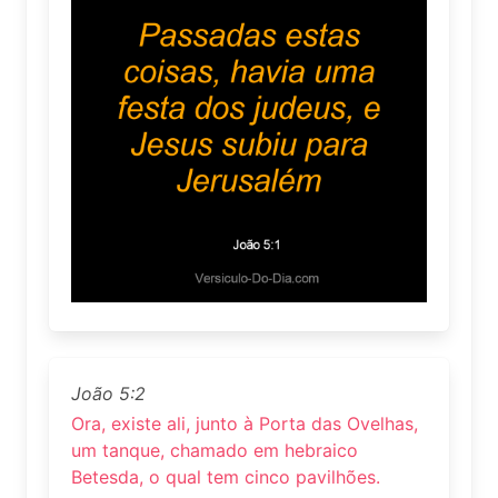
João 5:2
Ora, existe ali, junto à Porta das Ovelhas,
um tanque, chamado em hebraico
Betesda, o qual tem cinco pavilhões.