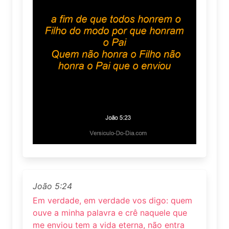
João 5:24
Em verdade, em verdade vos digo: quem
ouve a minha palavra e crê naquele que
me enviou tem a vida eterna, não entra