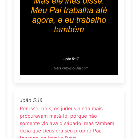
João 5:18
Por isso, pois, os judeus ainda mais
procuravam matá-lo, porque não
somente violava o sábado, mas também
dizia que Deus era seu próprio Pai,