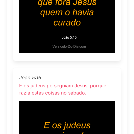
João 5:16
E os judeus perseguiam Jesus, porque
fazia estas coisas no sábado.