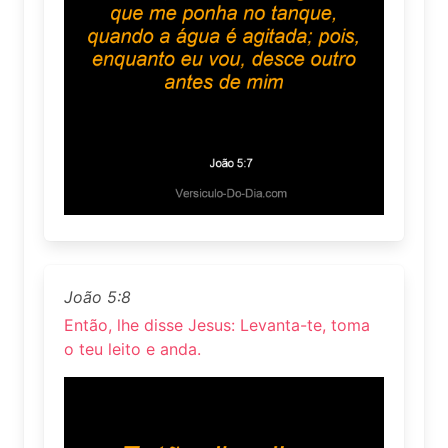
João 5:8
Então, lhe disse Jesus: Levanta-te, toma
o teu leito e anda.