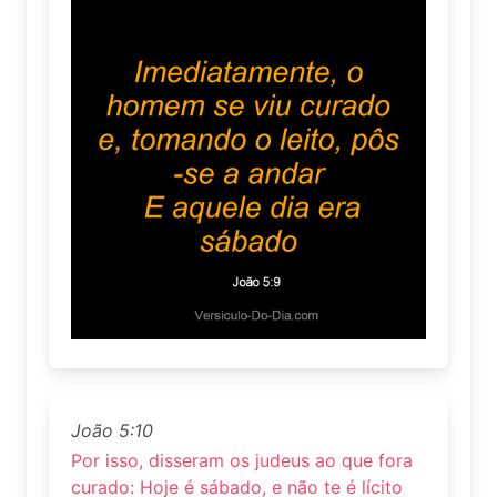
João 5:10
Por isso, disseram os judeus ao que fora
curado: Hoje é sábado, e não te é lícito