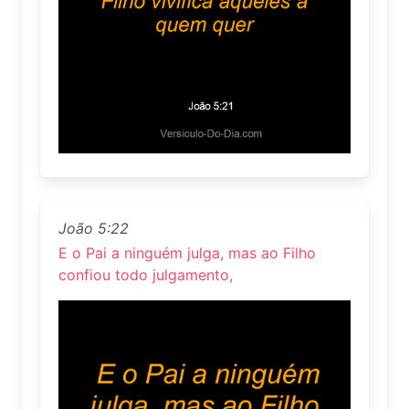
João 5:22
E o Pai a ninguém julga, mas ao Filho
confiou todo julgamento,