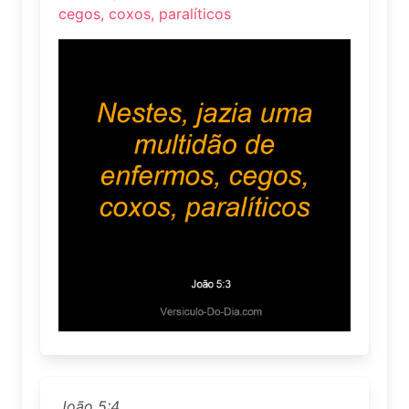
cegos, coxos, paralíticos
João 5:4