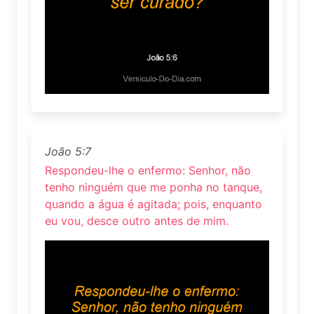
João 5:7
Respondeu-lhe o enfermo: Senhor, não
tenho ninguém que me ponha no tanque,
quando a água é agitada; pois, enquanto
eu vou, desce outro antes de mim.