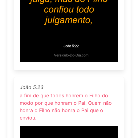
João 5:23
a fim de que todos honrem o Filho do
modo por que honram o Pai. Quem não
honra o Filho não honra o Pai que o
enviou.