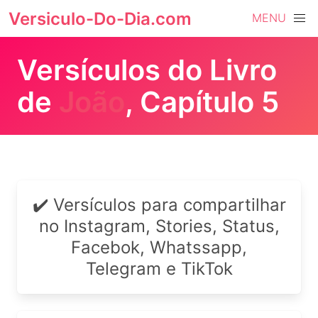
Versiculo-Do-Dia.com
MENU
Versículos do Livro
de
João
, Capítulo 5
✔️ Versículos para compartilhar
no Instagram, Stories, Status,
Facebok, Whatssapp,
Telegram e TikTok