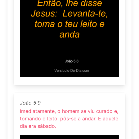
João 5:9
Imediatamente, o homem se viu curado e,
tomando o leito, pôs-se a andar. E aquele
dia era sábado.