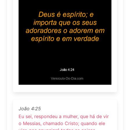
João 4:25
Eu sei, respondeu a mulher, que há de vir
o Messias, chamado Cristo; quando ele