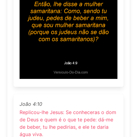
João 4:10
Replicou-lhe Jesus: Se conheceras o dom
de Deus e quem é o que te pede: dá-me
de beber, tu lhe pedirias, e ele te daria
água viva.