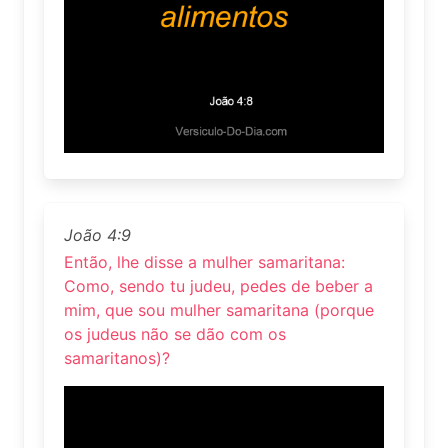
João 4:9
Então, lhe disse a mulher samaritana:
Como, sendo tu judeu, pedes de beber a
mim, que sou mulher samaritana (porque
os judeus não se dão com os
samaritanos)?