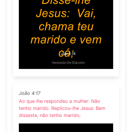
João 4:17
Ao que lhe respondeu a mulher: Não
tenho marido. Replicou-lhe Jesus: Bem
disseste, não tenho marido;