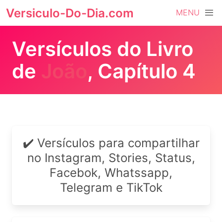
Versiculo-Do-Dia.com
MENU
Versículos do Livro
de
João
, Capítulo 4
✔️ Versículos para compartilhar
no Instagram, Stories, Status,
Facebok, Whatssapp,
Telegram e TikTok