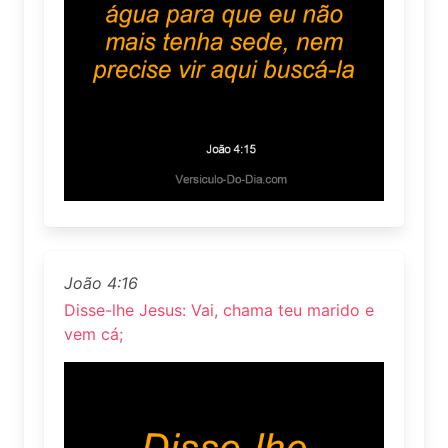
João 4:16
Disse-lhe Jesus: Vai, chama teu marido e
vem cá;