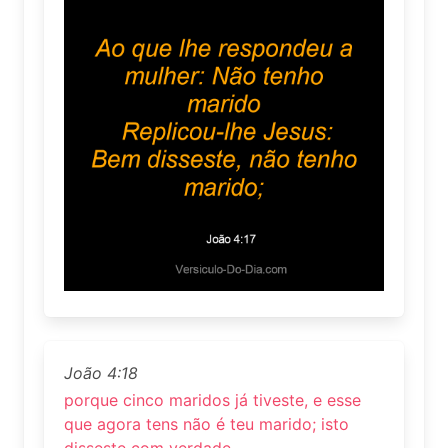
João 4:18
porque cinco maridos já tiveste, e esse
que agora tens não é teu marido; isto