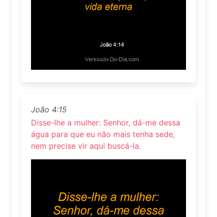
João 4:15
Disse-lhe a mulher: Senhor, dá-me dessa
água para que eu não mais tenha sede,
nem precise vir aqui buscá-la.