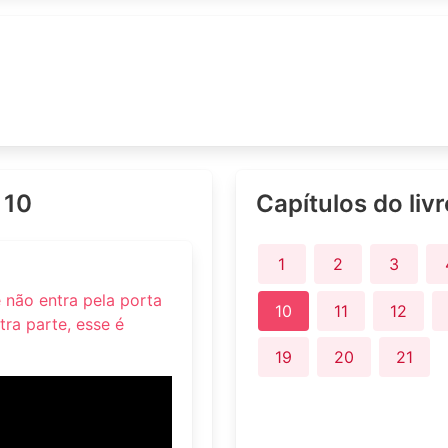
 10
Capítulos do liv
1
2
3
 não entra pela porta
10
11
12
ra parte, esse é
19
20
21