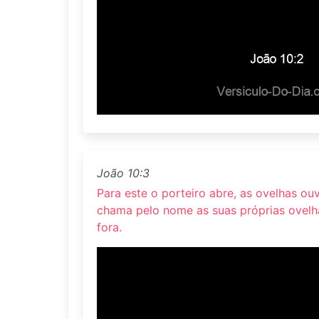
João 10:3
Para este o porteiro abre, as ovelhas ou
chama pelo nome as suas próprias ovelh
fora.