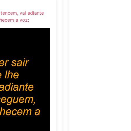
rtencem, vai adiante
nhecem a voz;