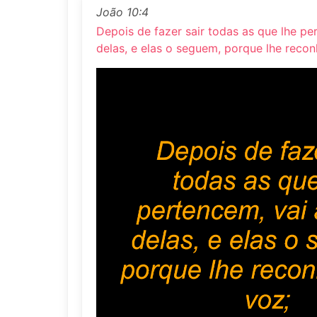
João 10:4
Depois de fazer sair todas as que lhe pe
delas, e elas o seguem, porque lhe reco