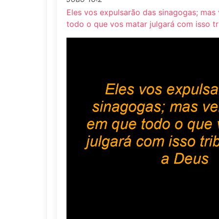
Eles vos expulsarão das sinagogas; mas
todo o que vos matar julgará com isso tr