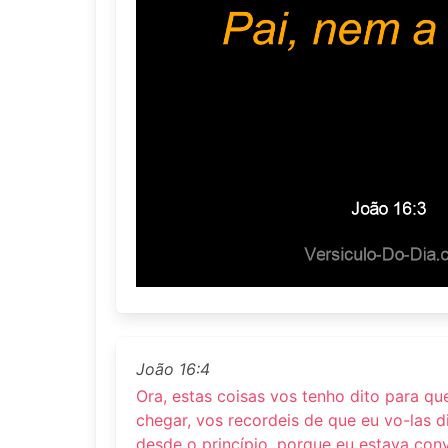
João 16:4
Ora, estas coisas vos tenho dito para qu
chegar, vos recordeis de que eu vo-las d
desde o princípio, porque eu estava con