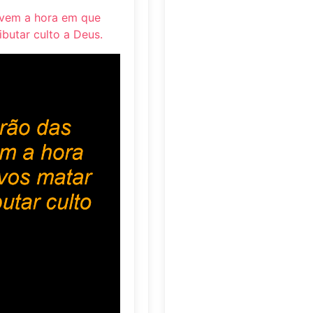
 vem a hora em que
ibutar culto a Deus.