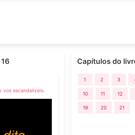
 16
Capítulos do liv
1
2
3
 vos escandalizeis.
10
11
12
19
20
21