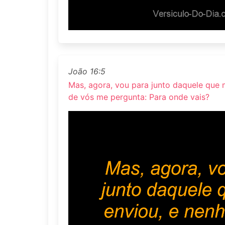
João 16:5
Mas, agora, vou para junto daquele que
de vós me pergunta: Para onde vais?