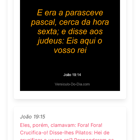
João 19:15
Eles, porém, clamavam: Fora! Fora!
Crucifica-o! Disse-lhes Pilatos: Hei de
crucificar o vosso rei? Responderam os