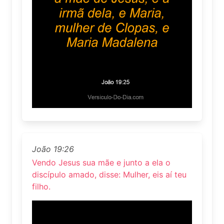
João 19:26
Vendo Jesus sua mãe e junto a ela o
discípulo amado, disse: Mulher, eis aí teu
filho.