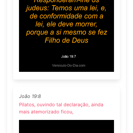
João 19:8
Pilatos, ouvindo tal declaração, ainda
mais atemorizado ficou,