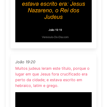
João 19:20
Muitos judeus leram este título, porque o
lugar em que Jesus fora crucificado era
perto da cidade; e estava escrito em
hebraico, latim e grego.