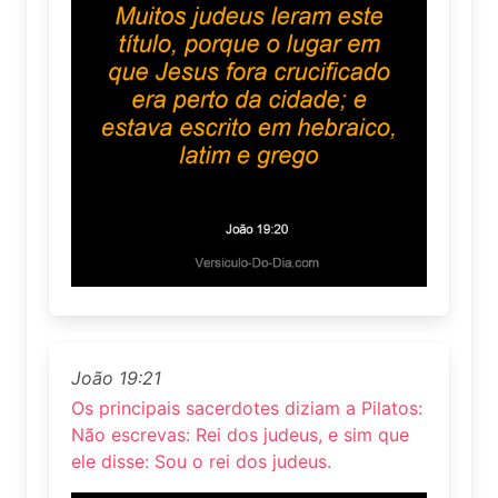
João 19:21
Os principais sacerdotes diziam a Pilatos:
Não escrevas: Rei dos judeus, e sim que
ele disse: Sou o rei dos judeus.