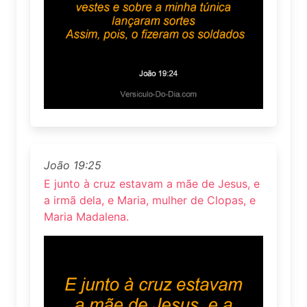
João 19:25
E junto à cruz estavam a mãe de Jesus, e
a irmã dela, e Maria, mulher de Clopas, e
Maria Madalena.