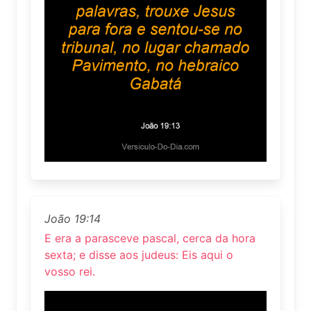
João 19:14
E era a parasceve pascal, cerca da hora
sexta; e disse aos judeus: Eis aqui o
vosso rei.