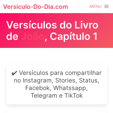
Versiculo-Do-Dia.com
MENU
Versículos do Livro
de
João
, Capítulo 1
✔️ Versículos para compartilhar
no Instagram, Stories, Status,
Facebok, Whatssapp,
Telegram e TikTok