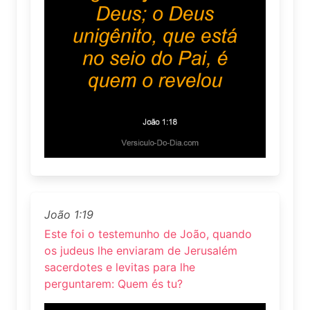
João 1:19
Este foi o testemunho de João, quando
os judeus lhe enviaram de Jerusalém
sacerdotes e levitas para lhe
perguntarem: Quem és tu?