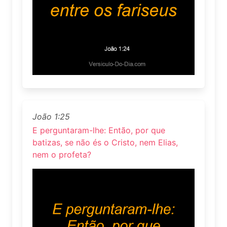
João 1:25
E perguntaram-lhe: Então, por que
batizas, se não és o Cristo, nem Elias,
nem o profeta?