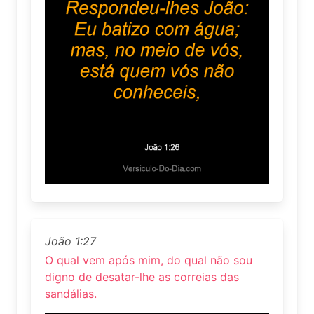
João 1:27
O qual vem após mim, do qual não sou
digno de desatar-lhe as correias das
sandálias.