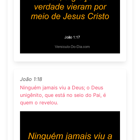
João 1:18
Ninguém jamais viu a Deus; o Deus
unigênito, que está no seio do Pai, é
quem o revelou.