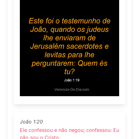
João 1:20
Ele confessou e não negou; confessou: Eu
não sou o Cristo.