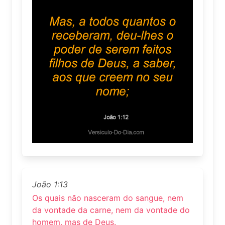
João 1:13
Os quais não nasceram do sangue, nem
da vontade da carne, nem da vontade do
homem, mas de Deus.