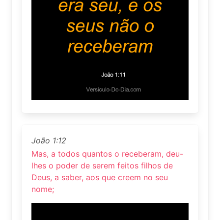
João 1:12
Mas, a todos quantos o receberam, deu-
lhes o poder de serem feitos filhos de
Deus, a saber, aos que creem no seu
nome;