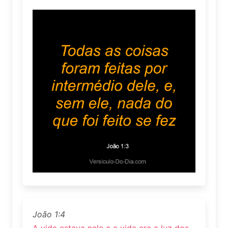
João 1:4
A vida estava nele e a vida era a luz dos