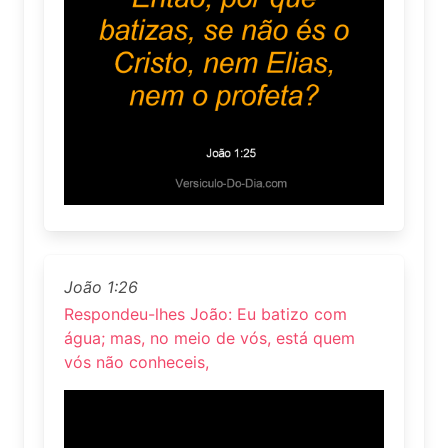
João 1:26
Respondeu-lhes João: Eu batizo com
água; mas, no meio de vós, está quem
vós não conheceis,