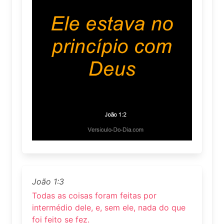
João 1:3
Todas as coisas foram feitas por
intermédio dele, e, sem ele, nada do que
foi feito se fez.