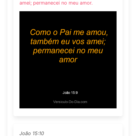
amei; permanecei no meu amor.
João 15:10