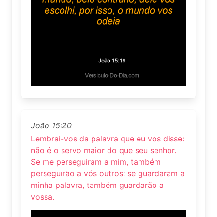
João 15:20
Lembrai-vos da palavra que eu vos disse:
não é o servo maior do que seu senhor.
Se me perseguiram a mim, também
perseguirão a vós outros; se guardaram a
minha palavra, também guardarão a
vossa.