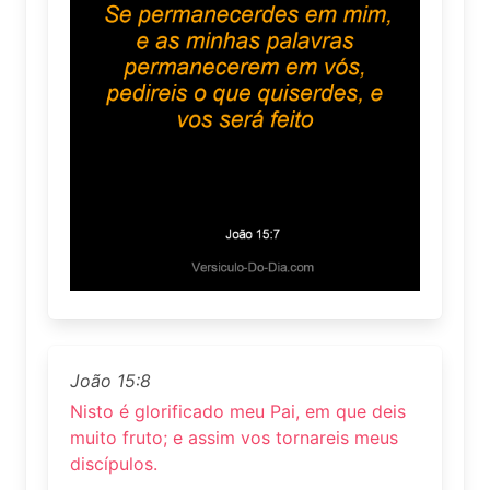
João 15:8
Nisto é glorificado meu Pai, em que deis
muito fruto; e assim vos tornareis meus
discípulos.