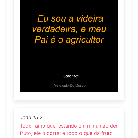
João 15:2
Todo ramo que, estando em mim, não der
fruto, ele o corta; e todo o que dá fruto