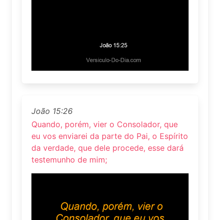
João 15:26
Quando, porém, vier o Consolador, que
eu vos enviarei da parte do Pai, o Espírito
da verdade, que dele procede, esse dará
testemunho de mim;