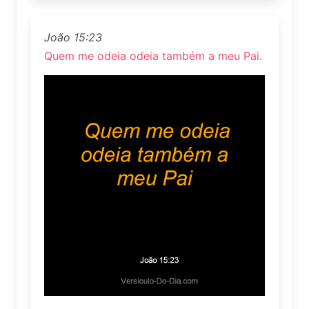
João 15:23
Quem me odeia odeia também a meu Pai.