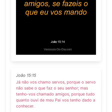
João 15:15
Já não vos chamo servos, porque o servo
não sabe o que faz o seu senhor; mas
tenho-vos chamado amigos, porque tudo
quanto ouvi de meu Pai vos tenho dado a
conhecer.