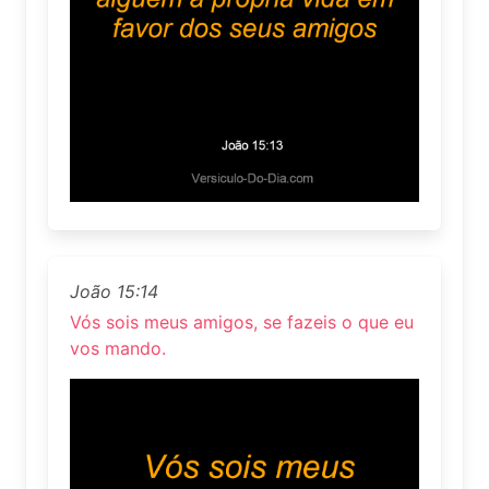
João 15:14
Vós sois meus amigos, se fazeis o que eu
vos mando.