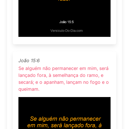
João 15:6
Se alguém não permanecer em mim, será
lançado fora, à semelhança do ramo, e
secará; e o apanham, lançam no fogo e o
queimam.