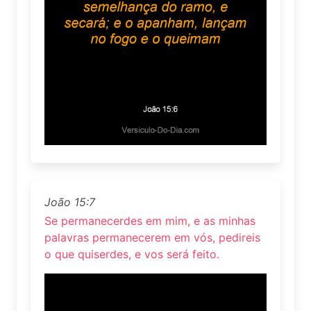
João 15:7
Se permanecerdes em mim, e as minhas
palavras permanecerem em vós, pedireis
o que quiserdes, e vos será feito.