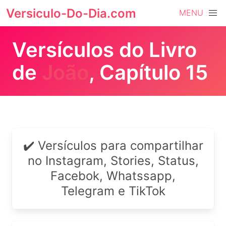
Versiculo-Do-Dia.com
MENU
Versículos do Livro
de
João
, Capítulo 15
✔️ Versículos para compartilhar
no Instagram, Stories, Status,
Facebok, Whatssapp,
Telegram e TikTok