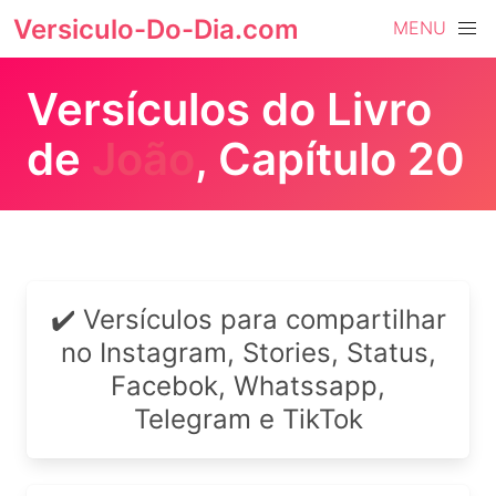
Versiculo-Do-Dia.com
MENU
Versículos do Livro
de
João
, Capítulo 20
✔️ Versículos para compartilhar
no Instagram, Stories, Status,
Facebok, Whatssapp,
Telegram e TikTok