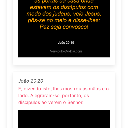
João 20:20
E, dizendo isto, lhes mostrou as mãos e o
lado. Alegraram-se, portanto, os
discípulos ao verem o Senhor.