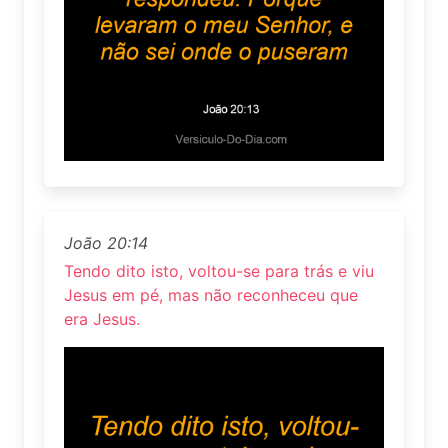
João 20:14
Tendo dito isto, voltou-se para trás e viu
Jesus em pé, mas não reconheceu que
era Jesus.