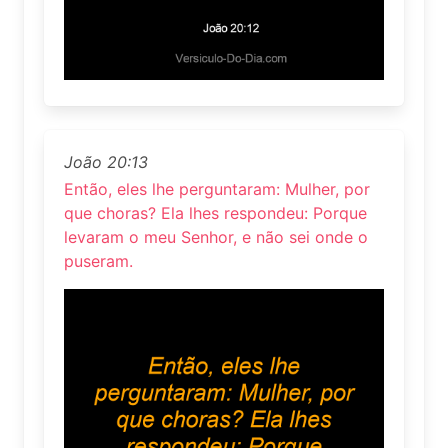
João 20:13
Então, eles lhe perguntaram: Mulher, por
que choras? Ela lhes respondeu: Porque
levaram o meu Senhor, e não sei onde o
puseram.