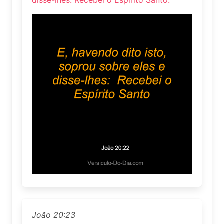
disse-lhes: Recebei o Espírito Santo.
João 20:23