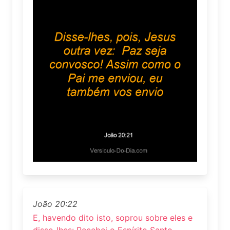
João 20:22
E, havendo dito isto, soprou sobre eles e