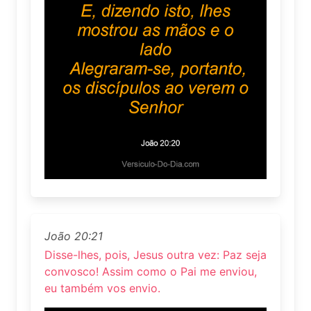
João 20:21
Disse-lhes, pois, Jesus outra vez: Paz seja
convosco! Assim como o Pai me enviou,
eu também vos envio.