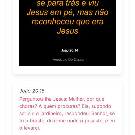
João 20:15
Perguntou-lhe Jesus: Mulher, por que
choras? A quem procuras? Ela, supondo
ser ele o jardineiro, respondeu: Senhor, se
tu o tiraste, dize-me onde o puseste, e eu
o levarei.