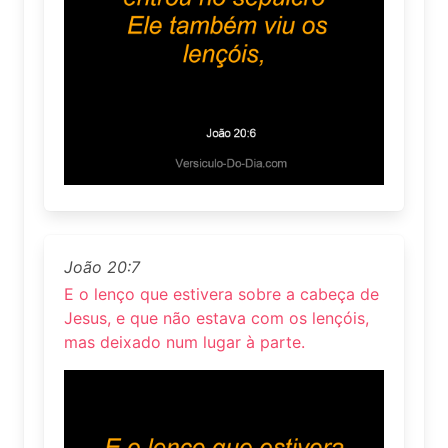
João 20:7
E o lenço que estivera sobre a cabeça de
Jesus, e que não estava com os lençóis,
mas deixado num lugar à parte.