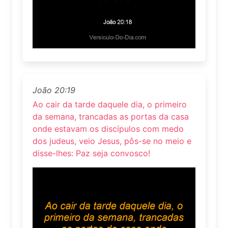
João 20:19
Ao cair da tarde daquele dia, o primeiro
da semana, trancadas as portas da casa
onde estavam os discípulos com medo
dos judeus, veio Jesus, pôs-se no meio e
disse-lhes: Paz seja convosco!