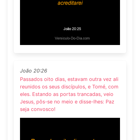
João 20:26
Passados oito dias, estavam outra vez ali
reunidos os seus discípulos, e Tomé, com
eles. Estando as portas trancadas, veio
Jesus, pôs-se no meio e disse-lhes: Paz
seja convosco!