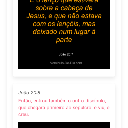
João 20:8
Então, entrou também o outro discípulo,
que chegara primeiro ao sepulcro, e viu, e
creu.