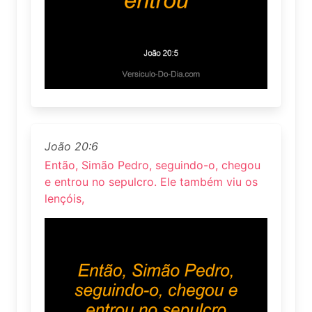
João 20:6
Então, Simão Pedro, seguindo-o, chegou
e entrou no sepulcro. Ele também viu os
lençóis,