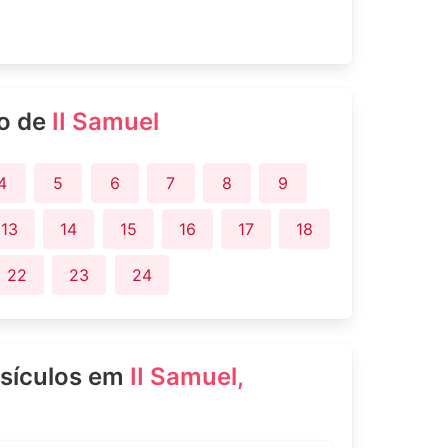
ro de
II Samuel
4
5
6
7
8
9
13
14
15
16
17
18
22
23
24
rsículos em
II Samuel,