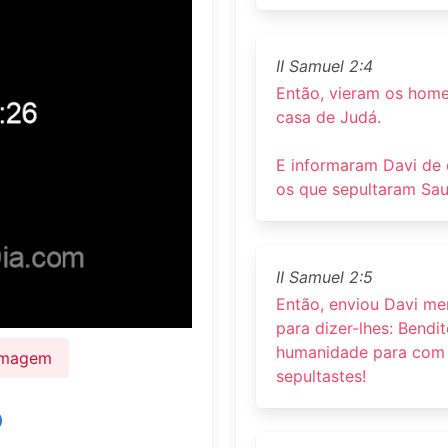
II Samuel 2:4
Então, vieram os homen
casa de Judá.
E informaram Davi de
os que sepultaram Sau
II Samuel 2:5
Então, enviou Davi m
para dizer-lhes: Bendi
humanidade para com v
 Imagem
sepultastes!