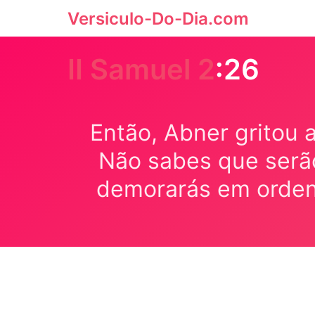
Versiculo-Do-Dia.com
II Samuel 2
:26
Então, Abner gritou 
Não sabes que serã
demorarás em ordena