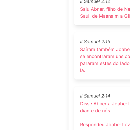
II Samuel 2:12
Saiu Abner, filho de N
Saul, de Maanaim a Gi
II Samuel 2:13
Saíram também Joabe, 
se encontraram uns co
pararam estes do lado
lá.
II Samuel 2:14
Disse Abner a Joabe:
diante de nós.
Respondeu Joabe: Lev