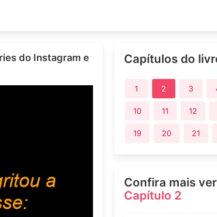
ries do Instagram e
Capítulos do liv
1
2
3
10
11
12
19
20
21
Confira mais ve
Capítulo 2