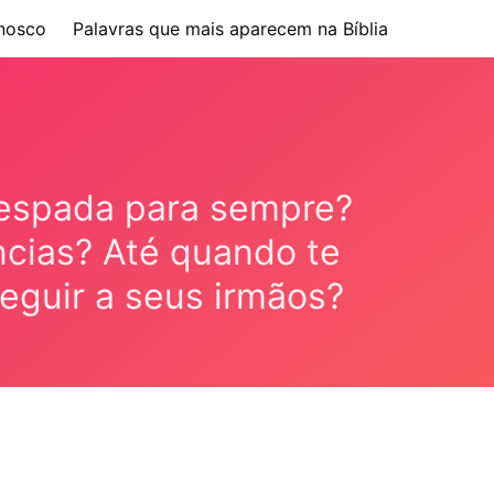
nosco
Palavras que mais aparecem na Bíblia
 espada para sempre?
cias? Até quando te
eguir a seus irmãos?