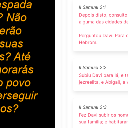
II Samuel 2:1
Depois disto, consulto
alguma das cidades d
Perguntou Davi: Para 
Hebrom.
II Samuel 2:2
Subiu Davi para lá, e 
jezreelita, e Abigail, a
II Samuel 2:3
Fez Davi subir os ho
sua família; e habitar