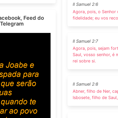
II Samuel 2:6
Agora, pois, o Senhor
acebook, Feed do
fidelidade; eu vos rec
 Telegram
II Samuel 2:7
Agora, pois, sejam for
Saul, vosso senhor, é
rei sobre si.
II Samuel 2:8
Abner, filho de Ner, c
Isbosete, filho de Sau