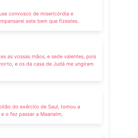
 use convosco de misericórdia e
ompensarei este bem que fizestes.
tes as vossas mãos, e sede valentes, pois
 morto, e os da casa de Judá me ungiram
apitão do exército de Saul, tomou a
l, e o fez passar a Maanaim,