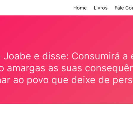
Home
Livros
Fale Co
a Joabe e disse: Consumirá a
o amargas as suas consequên
r ao povo que deixe de pers