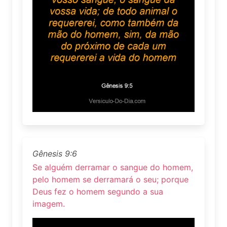
Gênesis 9:6
Se alguém derramar o sangue do homem,
pelo homem se derramará o seu; porque
Deus fez o homem segundo a sua
imagem.