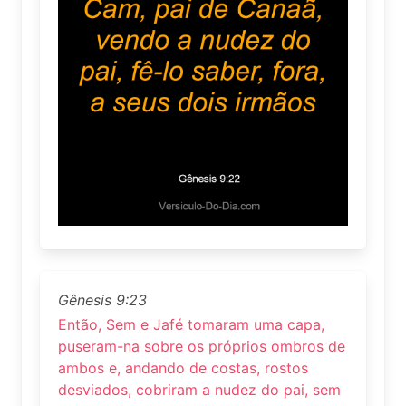
Gênesis 9:23
Então, Sem e Jafé tomaram uma capa,
puseram-na sobre os próprios ombros de
ambos e, andando de costas, rostos
desviados, cobriram a nudez do pai, sem