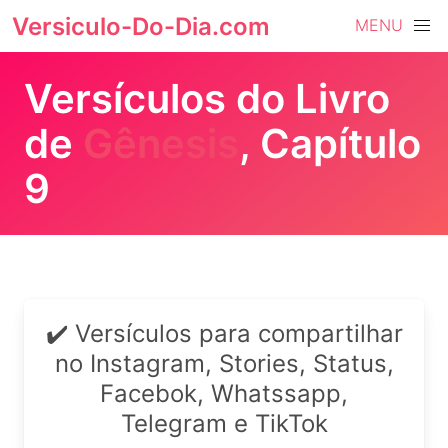
Versiculo-Do-Dia.com
MENU
Versículos do Livro
de
Gênesis
, Capítulo
9
✔️ Versículos para compartilhar
no Instagram, Stories, Status,
Facebok, Whatssapp,
Telegram e TikTok