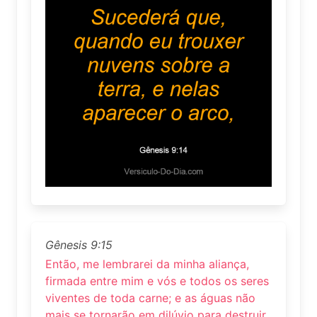
Gênesis 9:15
Então, me lembrarei da minha aliança,
firmada entre mim e vós e todos os seres
viventes de toda carne; e as águas não
mais se tornarão em dilúvio para destruir