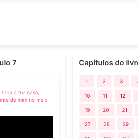
ulo 7
Capítulos do liv
1
2
3
 toda a tua casa,
10
11
12
iante de mim no meio
19
20
21
27
28
29