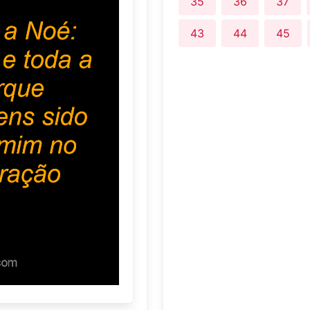
35
36
37
43
44
45