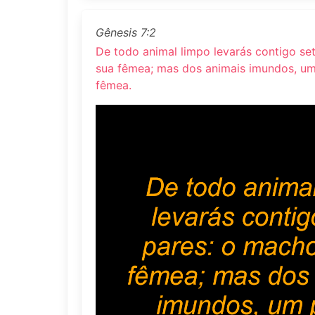
Gênesis 7:2
De todo animal limpo levarás contigo se
sua fêmea; mas dos animais imundos, um
fêmea.