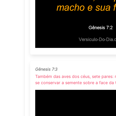
Gênesis 7:3
Também das aves dos céus, sete pares: 
se conservar a semente sobre a face da t