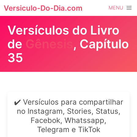
Versiculo-Do-Dia.com
MENU
Versículos do Livro
de
Gênesis
, Capítulo
35
✔️ Versículos para compartilhar
no Instagram, Stories, Status,
Facebok, Whatssapp,
Telegram e TikTok