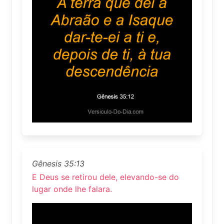
Gênesis 35:13
E Deus se retirou dele, elevando-se do
lugar onde lhe falara.