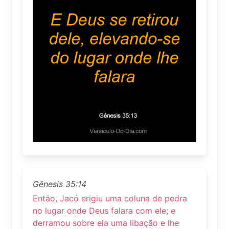
Gênesis 35:14
Então, Jacó erigiu uma coluna de pedra
no lugar onde Deus falara com ele; e
derramou sobre ela uma libação e lhe