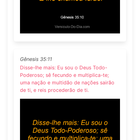
Gênesis 35:11
Disse-lhe mais: Eu sou o Deus Todo-
Poderoso; sê fecundo e multiplica-te;
uma nação e multidão de nações sairão
de ti, e reis procederão de ti.