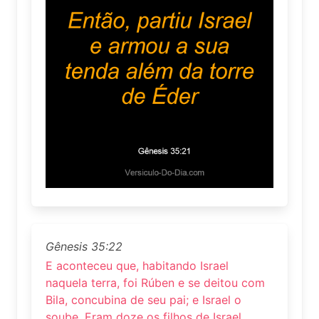
Gênesis 35:22
E aconteceu que, habitando Israel
naquela terra, foi Rúben e se deitou com
Bila, concubina de seu pai; e Israel o
soube. Eram doze os filhos de Israel.