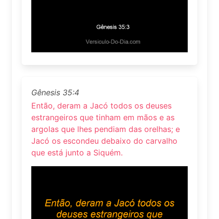
Gênesis 35:4
Então, deram a Jacó todos os deuses
estrangeiros que tinham em mãos e as
argolas que lhes pendiam das orelhas; e
Jacó os escondeu debaixo do carvalho
que está junto a Siquém.