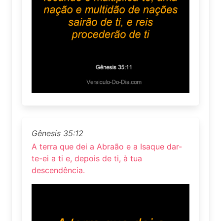
Gênesis 35:12
A terra que dei a Abraão e a Isaque dar-
te-ei a ti e, depois de ti, à tua
descendência.