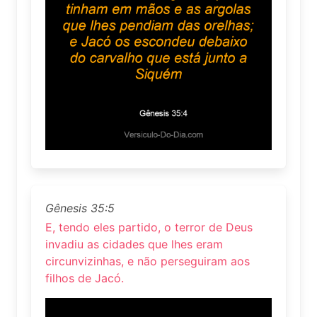
Gênesis 35:5
E, tendo eles partido, o terror de Deus
invadiu as cidades que lhes eram
circunvizinhas, e não perseguiram aos
filhos de Jacó.