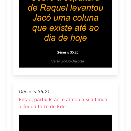
Gênesis 35:21
Então, partiu Israel e armou a sua tenda
além da torre de Éder.